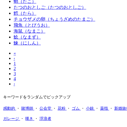
蛸（たこ）
たつのおとしご（たつのおとしご）
鱈（たら）
チョウザメの卵（ちょうざめのたまご）
飛魚（とびうお）
海鼠（なまこ）
鯰（なまず）
鰊（にしん）
«
‹
1
2
3
4
›
キーワードをランダムでピックアップ
感動的
・
賭博師
・
公会堂
・
花粉
・
ゴム
・
小銃
・
薬指
・
新婚旅
ガレージ
・
嘆き
・
浮浪者