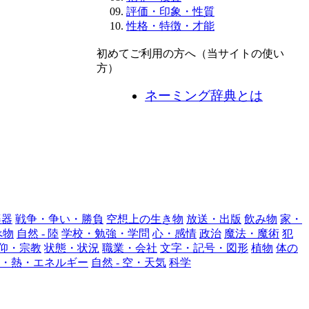
評価・印象・性質
性格・特徴・才能
初めてご利用の方へ（当サイトの使い
方）
ネーミング辞典とは
楽器
戦争・争い・勝負
空想上の生き物
放送・出版
飲み物
家・
べ物
自然 - 陸
学校・勉強・学問
心・感情
政治
魔法・魔術
犯
仰・宗教
状態・状況
職業・会社
文字・記号・図形
植物
体の
・熱・エネルギー
自然 - 空・天気
科学