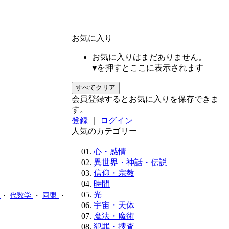
お気に入り
お気に入りはまだありません。
♥を押すとここに表示されます
すべてクリア
会員登録するとお気に入りを保存できま
す。
登録
｜
ログイン
人気のカテゴリー
心・感情
異世界・神話・伝説
信仰・宗教
時間
光
弧
・
代数学
・
同盟
・
宇宙・天体
魔法・魔術
犯罪・捜査