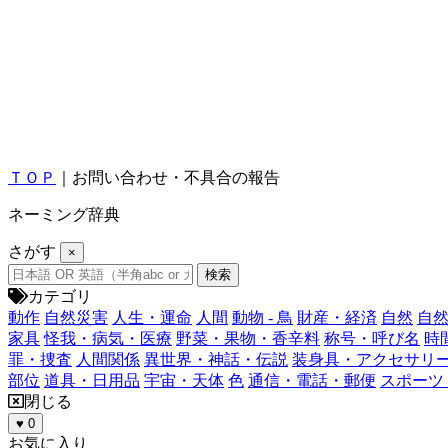
ＴＯＰ
｜お問い合わせ・不具合の報告
ネーミング辞典
さがす
×
カテゴリ
動作
自然災害
人生・運命
人間
動物 - 鳥
財産・経済
自然
自然
家具
怪我・病気・医療
野菜・果物・香辛料
称号・呼び名
時
罪・捜査
人間関係
異世界・神話・伝説
装身具・アクセサリ
部位
道具・日用品
宇宙・天体
色
通信・電話・郵便
スポーツ
閉じる
♥
0
お気に入り