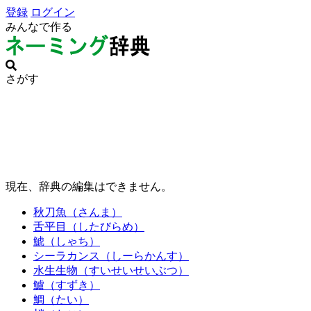
登録
ログイン
みんなで作る
さがす
現在、辞典の編集はできません。
秋刀魚（さんま）
舌平目（したびらめ）
鯱（しゃち）
シーラカンス（しーらかんす）
水生生物（すいせいせいぶつ）
鱸（すずき）
鯛（たい）