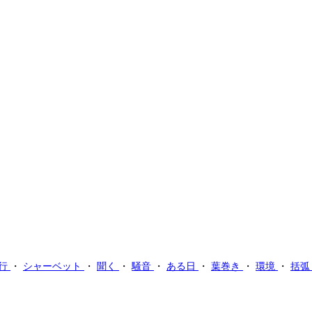
行
・
シャーベット
・
聞く
・
騒音
・
ある日
・
葉巻き
・
環境
・
括