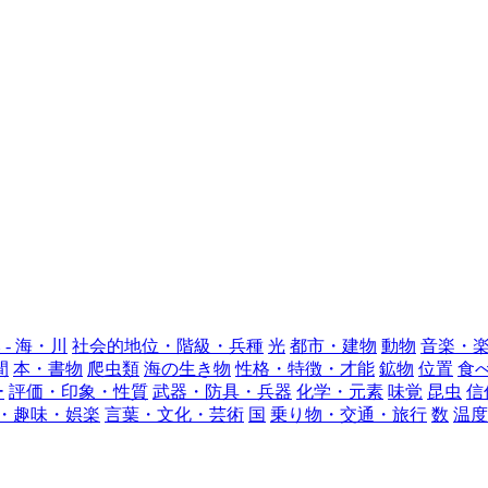
 - 海・川
社会的地位・階級・兵種
光
都市・建物
動物
音楽・
間
本・書物
爬虫類
海の生き物
性格・特徴・才能
鉱物
位置
食
ー
評価・印象・性質
武器・防具・兵器
化学・元素
味覚
昆虫
信
・趣味・娯楽
言葉・文化・芸術
国
乗り物・交通・旅行
数
温度