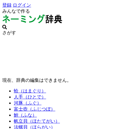
登録
ログイン
みんなで作る
さがす
現在、辞典の編集はできません。
蛤（はまぐり）
人手（ひとで）
河豚（ふぐ）
富士壺（ふじつぼ）
鮒（ふな）
帆立貝（ほたてがい）
法螺貝（ほらがい）