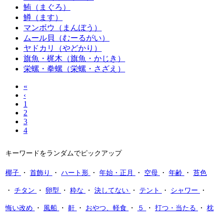
鮪（まぐろ）
鱒（ます）
マンボウ（まんぼう）
ムール貝（むーるがい）
ヤドカリ（やどかり）
旗魚・梶木（旗魚・かじき）
栄螺・拳螺（栄螺・さざえ）
«
‹
1
2
3
4
キーワードをランダムでピックアップ
椰子
・
首飾り
・
ハート形
・
年始・正月
・
空母
・
年齢
・
苔色
・
チタン
・
卵型
・
粋な
・
決してない
・
テント
・
シャワー
・
悔い改め
・
風船
・
鼾
・
おやつ、軽食
・
５
・
打つ・当たる
・
枕