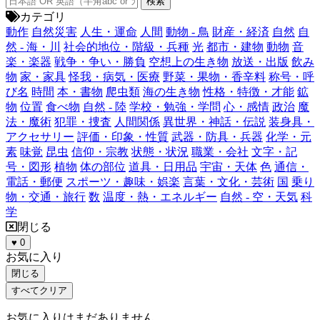
カテゴリ
動作
自然災害
人生・運命
人間
動物 - 鳥
財産・経済
自然
自
然 - 海・川
社会的地位・階級・兵種
光
都市・建物
動物
音
楽・楽器
戦争・争い・勝負
空想上の生き物
放送・出版
飲み
物
家・家具
怪我・病気・医療
野菜・果物・香辛料
称号・呼
び名
時間
本・書物
爬虫類
海の生き物
性格・特徴・才能
鉱
物
位置
食べ物
自然 - 陸
学校・勉強・学問
心・感情
政治
魔
法・魔術
犯罪・捜査
人間関係
異世界・神話・伝説
装身具・
アクセサリー
評価・印象・性質
武器・防具・兵器
化学・元
素
味覚
昆虫
信仰・宗教
状態・状況
職業・会社
文字・記
号・図形
植物
体の部位
道具・日用品
宇宙・天体
色
通信・
電話・郵便
スポーツ・趣味・娯楽
言葉・文化・芸術
国
乗り
物・交通・旅行
数
温度・熱・エネルギー
自然 - 空・天気
科
学
閉じる
♥
0
お気に入り
閉じる
すべてクリア
お気に入りはまだありません。