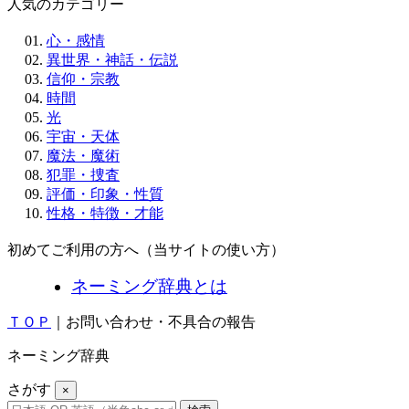
人気のカテゴリー
心・感情
異世界・神話・伝説
信仰・宗教
時間
光
宇宙・天体
魔法・魔術
犯罪・捜査
評価・印象・性質
性格・特徴・才能
初めてご利用の方へ（当サイトの使い方）
ネーミング辞典とは
ＴＯＰ
｜お問い合わせ・不具合の報告
ネーミング辞典
さがす
×