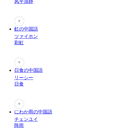
风平浪静
♥
虹の中国語
ツァイホン
彩虹
♥
日食の中国語
リーシー
日食
♥
にわか雨の中国語
チェンユイ
阵雨