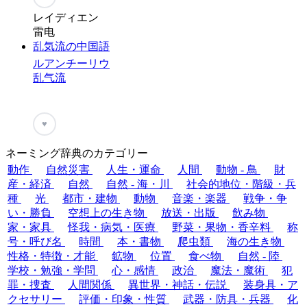
レイディエン
雷电
乱気流の中国語
ルアンチーリウ
乱气流
♥
ネーミング辞典のカテゴリー
動作
自然災害
人生・運命
人間
動物 - 鳥
財
産・経済
自然
自然 - 海・川
社会的地位・階級・兵
種
光
都市・建物
動物
音楽・楽器
戦争・争
い・勝負
空想上の生き物
放送・出版
飲み物
家・家具
怪我・病気・医療
野菜・果物・香辛料
称
号・呼び名
時間
本・書物
爬虫類
海の生き物
性格・特徴・才能
鉱物
位置
食べ物
自然 - 陸
学校・勉強・学問
心・感情
政治
魔法・魔術
犯
罪・捜査
人間関係
異世界・神話・伝説
装身具・ア
クセサリー
評価・印象・性質
武器・防具・兵器
化