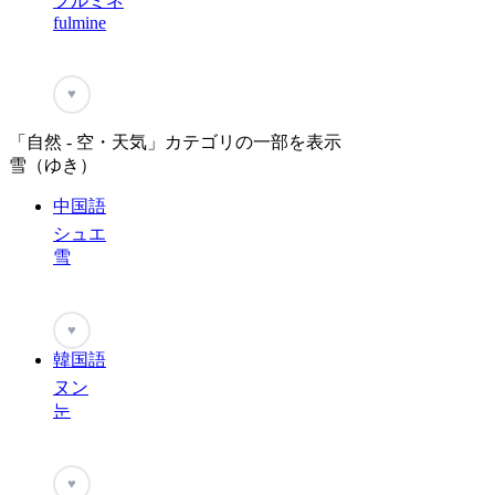
フルミネ
fulmine
♥
「自然 - 空・天気」カテゴリの一部を表示
雪（ゆき）
中国語
シュエ
雪
♥
韓国語
ヌン
눈
♥