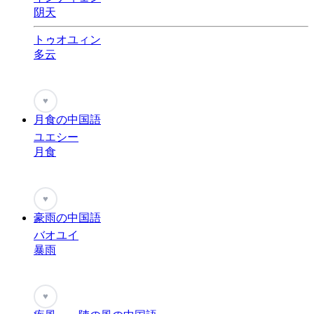
阴天
トゥオユィン
多云
♥
月食の中国語
ユエシー
月食
♥
豪雨の中国語
バオユイ
暴雨
♥