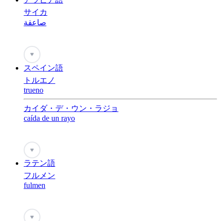
サイカ
صاعقة
♥
スペイン語
トルエノ
trueno
カイダ・デ・ウン・ラジョ
caída de un rayo
♥
ラテン語
フルメン
fulmen
♥