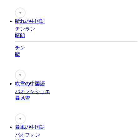
♥
晴れの中国語
チンラン
晴朗
チン
晴
♥
吹雪の中国語
バオフンシュエ
暴风雪
♥
暴風の中国語
バオフォン