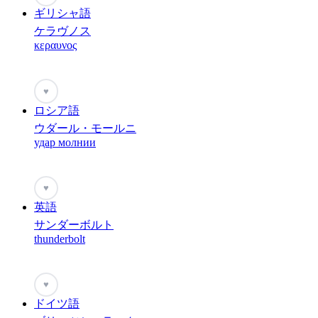
ギリシャ語
ケラヴノス
κεραυνος
♥
ロシア語
ウダール・モールニ
удар молнии
♥
英語
サンダーボルト
thunderbolt
♥
ドイツ語