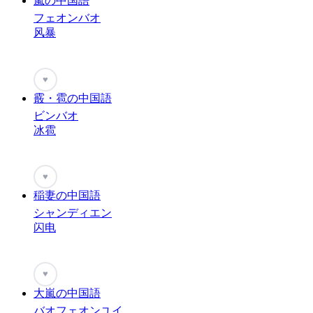
嵐の中国語
フェオンバオ
风暴
♥
霰・雹の中国語
ビンバオ
冰雹
♥
稲妻の中国語
シャンディエン
闪电
♥
大嵐の中国語
バオフェオンユイ