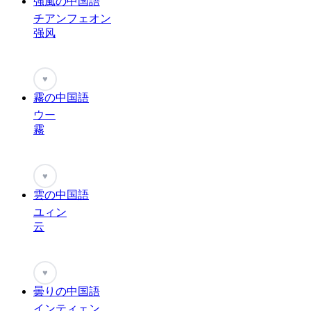
強風の中国語
チアンフェオン
强风
♥
霧の中国語
ウー
霧
♥
雲の中国語
ユィン
云
♥
曇りの中国語
インティェン