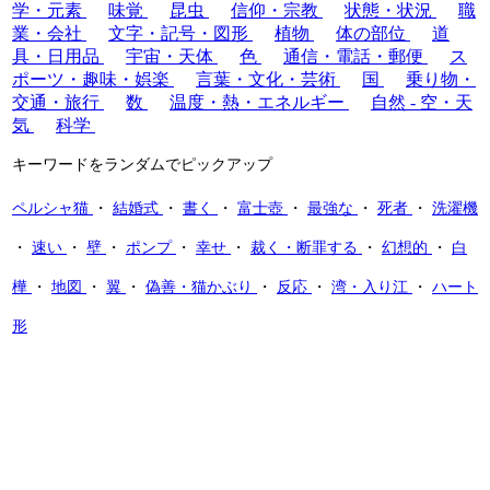
学・元素
味覚
昆虫
信仰・宗教
状態・状況
職
業・会社
文字・記号・図形
植物
体の部位
道
具・日用品
宇宙・天体
色
通信・電話・郵便
ス
ポーツ・趣味・娯楽
言葉・文化・芸術
国
乗り物・
交通・旅行
数
温度・熱・エネルギー
自然 - 空・天
気
科学
キーワードをランダムでピックアップ
ペルシャ猫
・
結婚式
・
書く
・
富士壺
・
最強な
・
死者
・
洗濯機
・
速い
・
壁
・
ポンプ
・
幸せ
・
裁く・断罪する
・
幻想的
・
白
樺
・
地図
・
翼
・
偽善・猫かぶり
・
反応
・
湾・入り江
・
ハート
形