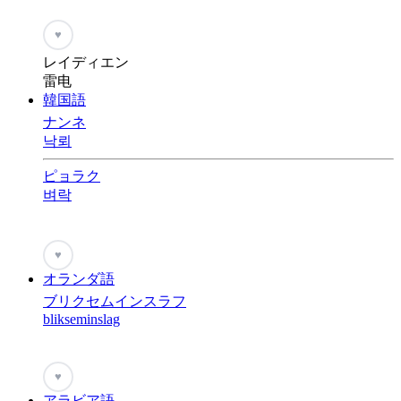
♥
レイディエン
雷电
韓国語
ナンネ
낙뢰
ピョラク
벼락
♥
オランダ語
ブリクセムインスラフ
blikseminslag
♥
アラビア語