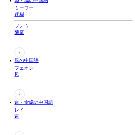
霞・靄の中国語
ミーフー
迷糊
ブォウ
薄雾
♥
風の中国語
フェオン
风
♥
雷・雷鳴の中国語
レイ
雷