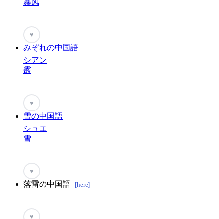
暴风
♥
みぞれの中国語
シアン
霰
♥
雪の中国語
シュエ
雪
♥
落雷の中国語
[here]
♥