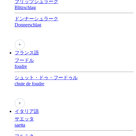
ブリッツシュラーク
Blitzschlag
ドンナーシュラーク
Donnerschlag
♥
フランス語
フードル
foudre
シュット・ドゥ・フードゥル
chute de foudre
♥
イタリア語
サエッタ
saetta