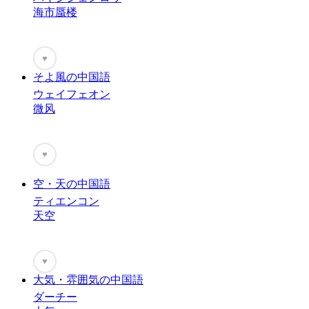
海市蜃楼
♥
そよ風の中国語
ウェイフェオン
微风
♥
空・天の中国語
ティエンコン
天空
♥
大気・雰囲気の中国語
ダーチー