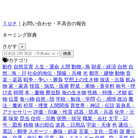
ＴＯＰ
｜お問い合わせ・不具合の報告
ネーミング辞典
さがす
×
カテゴリ
動作
自然災害
人生・運命
人間
動物 - 鳥
財産・経済
自然
自
然 - 海・川
社会的地位・階級・兵種
光
都市・建物
動物
音
楽・楽器
戦争・争い・勝負
空想上の生き物
放送・出版
飲み
物
家・家具
怪我・病気・医療
野菜・果物・香辛料
称号・呼
び名
時間
本・書物
爬虫類
海の生き物
性格・特徴・才能
鉱
物
位置
食べ物
自然 - 陸
学校・勉強・学問
心・感情
政治
魔
法・魔術
犯罪・捜査
人間関係
異世界・神話・伝説
装身具・
アクセサリー
評価・印象・性質
武器・防具・兵器
化学・元
素
味覚
昆虫
信仰・宗教
状態・状況
職業・会社
文字・記
号・図形
植物
体の部位
道具・日用品
宇宙・天体
色
通信・
電話・郵便
スポーツ・趣味・娯楽
言葉・文化・芸術
国
乗り
物・交通・旅行
数
温度・熱・エネルギー
自然 - 空・天気
科