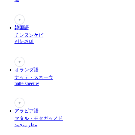
♥
韓国語
チンヌンケビ
진눈깨비
♥
オランダ語
ナッテ・スネーウ
natte sneeuw
♥
アラビア語
マタル・モタガッメド
مطر متجمد