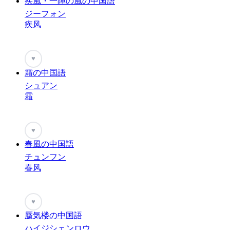
疾風・一陣の風の中国語
ジーフォン
疾风
♥
霜の中国語
シュアン
霜
♥
春風の中国語
チュンフン
春风
♥
蜃気楼の中国語
ハイジシェンロウ