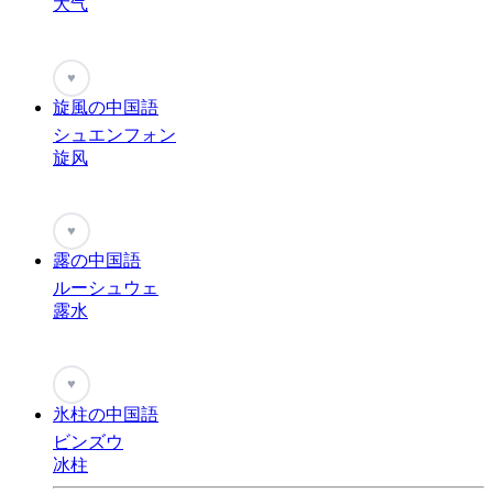
大气
♥
旋風の中国語
シュエンフォン
旋风
♥
露の中国語
ルーシュウェ
露水
♥
氷柱の中国語
ビンズウ
冰柱