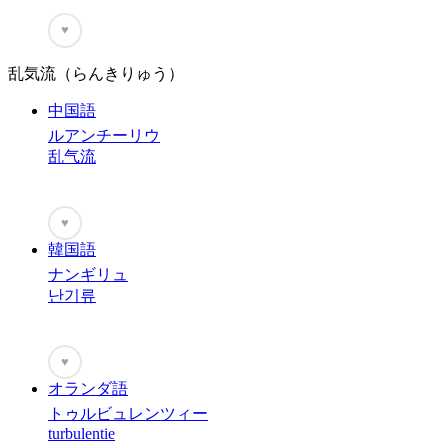
♥
乱気流（らんきりゅう）
中国語
ルアンチーリウ
乱气流
♥
韓国語
ナンギリュ
난기류
♥
オランダ語
トゥルビュレンツィー
turbulentie