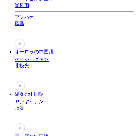
暴风雨
フンバオ
风暴
♥
オーロラの中国語
ペイジ－グァン
北极光
♥
陽炎の中国語
ヤンヤイアン
阳炎
♥