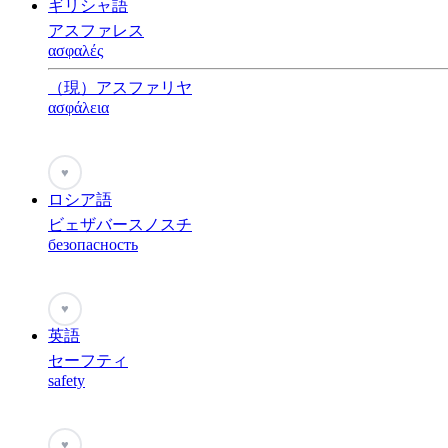
ギリシャ語
アスファレス
ασφαλές
（現）アスファリヤ
ασφάλεια
♥
ロシア語
ビェザバースノスチ
безопасность
♥
英語
セーフティ
safety
♥