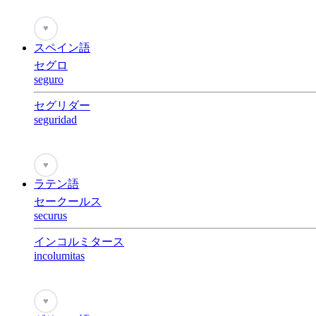
♥
スペイン語
セグロ
seguro
セグリダー
seguridad
♥
ラテン語
セークールス
securus
インコルミタース
incolumitas
♥