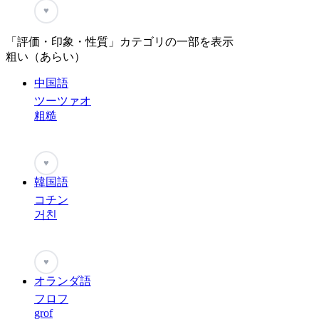
♥
「評価・印象・性質」カテゴリの一部を表示
粗い（あらい）
中国語
ツーツァオ
粗糙
♥
韓国語
コチン
거친
♥
オランダ語
フロフ
grof