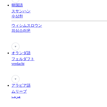
韓国語
スサンハン
수상한
ウィシムスロウン
의심스러운
♥
オランダ語
フェルダフト
verdacht
♥
アラビア語
ムリーブ
مريب