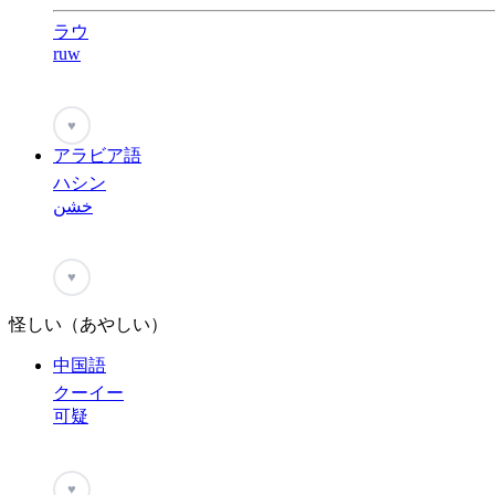
ラウ
ruw
♥
アラビア語
ハシン
خشن
♥
怪しい（あやしい）
中国語
クーイー
可疑
♥