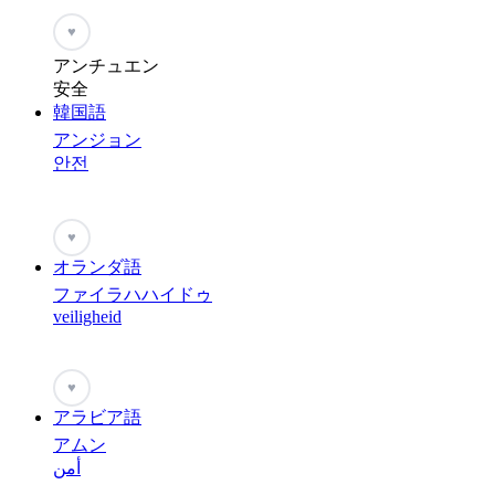
♥
アンチュエン
安全
韓国語
アンジョン
안전
♥
オランダ語
ファイラハハイドゥ
veiligheid
♥
アラビア語
アムン
أمن