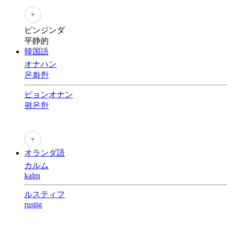
♥
ピンジンダ
平静的
韓国語
オナハン
온화한
ピョンオナン
평온한
♥
オランダ語
カルム
kalm
ルスティフ
rustig