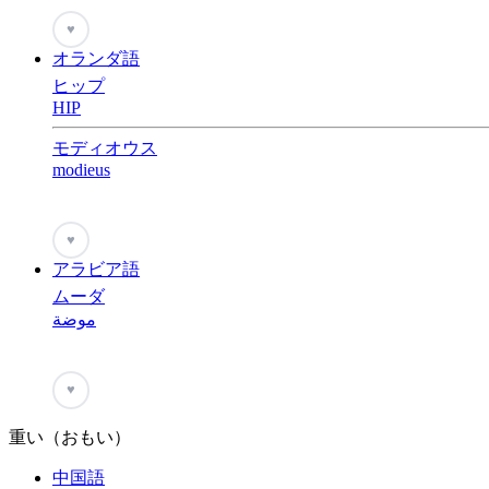
♥
オランダ語
ヒップ
HIP
モディオウス
modieus
♥
アラビア語
ムーダ
موضة
♥
重い（おもい）
中国語