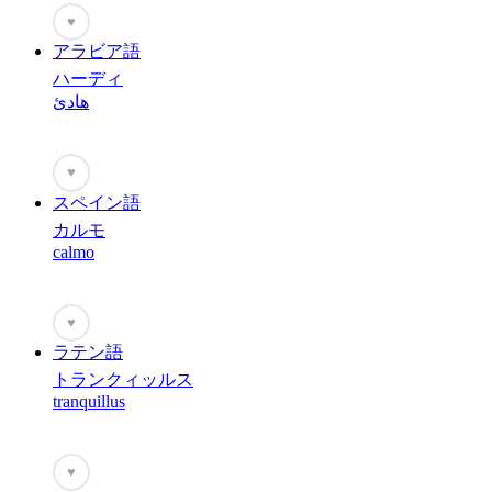
♥
アラビア語
ハーディ
هادئ
♥
スペイン語
カルモ
calmo
♥
ラテン語
トランクィッルス
tranquillus
♥