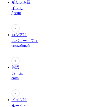
ギリシャ語
イレモ
ήρεμο
♥
ロシア語
スパコーィヌィ
спокойный
♥
英語
カーム
calm
♥
ドイツ語
ルーイヒ