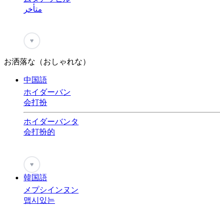
متأخر
♥
お洒落な（おしゃれな）
中国語
ホイダーバン
会打扮
ホイダーバンタ
会打扮的
♥
韓国語
メプシインヌン
맵시있는