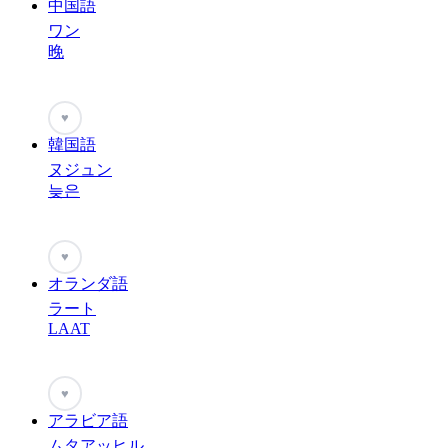
中国語
ワン
晚
♥
韓国語
ヌジュン
늦은
♥
オランダ語
ラート
LAAT
♥
アラビア語
ムタアッヒル