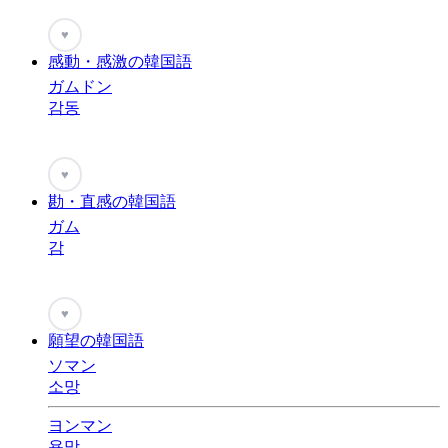
♥
感動・感激の韓国語
ガムドン
감동
♥
勘・直感の韓国語
ガム
감
♥
願望の韓国語
ソマン
소망
ヨンマン
욕망