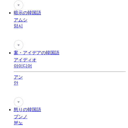
♥
暗示の韓国語
アムシ
암시
♥
案・アイデアの韓国語
アイディオ
아이디어
アン
안
♥
怒りの韓国語
プンノ
분노