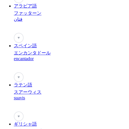
アラビア語
ファッターン
فتان
♥
スペイン語
エンカンタドール
encantador
♥
ラテン語
スアーウィス
suavis
♥
ギリシャ語