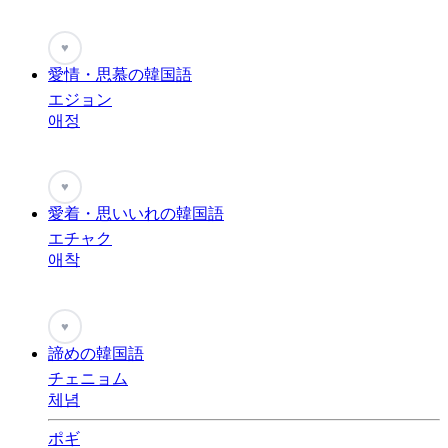
♥
愛情・思慕の韓国語
エジョン
애정
♥
愛着・思いいれの韓国語
エチャク
애착
♥
諦めの韓国語
チェニョム
체념
ポギ