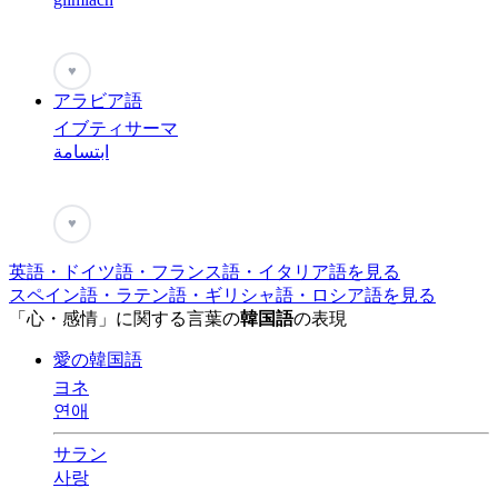
♥
アラビア語
イブティサーマ
ابتسامة
♥
英語・ドイツ語・フランス語・イタリア語を見る
スペイン語・ラテン語・ギリシャ語・ロシア語を見る
「心・感情」に関する言葉の
韓国語
の表現
愛の韓国語
ヨネ
연애
サラン
사랑