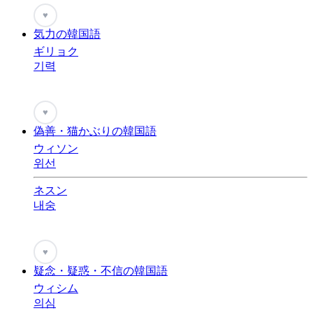
♥
気力の韓国語
ギリョク
기력
♥
偽善・猫かぶりの韓国語
ウィソン
위선
ネスン
내숭
♥
疑念・疑惑・不信の韓国語
ウィシム
의심