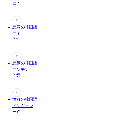
포기
♥
悪意の韓国語
アギ
악의
♥
悪夢の韓国語
アンモン
악몽
♥
憧れの韓国語
ドンギョン
동경