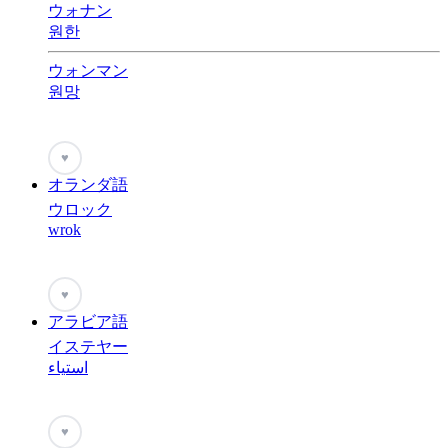
ウォナン
원한
ウォンマン
원망
♥
オランダ語
ウロック
wrok
♥
アラビア語
イステヤー
استياء
♥