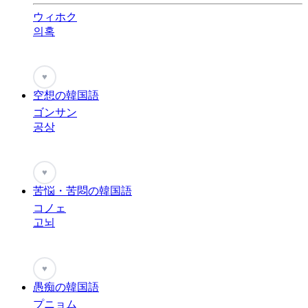
ウィホク
의혹
♥
空想の韓国語
ゴンサン
공상
♥
苦悩・苦悶の韓国語
コノェ
고뇌
♥
愚痴の韓国語
プニョム