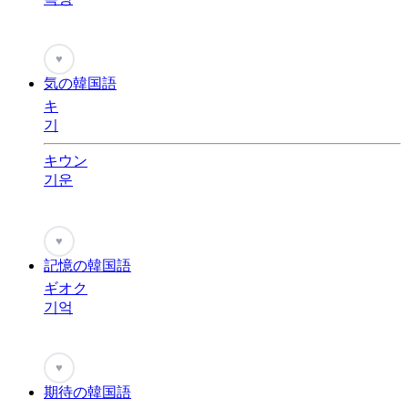
♥
気の韓国語
キ
기
キウン
기운
♥
記憶の韓国語
ギオク
기억
♥
期待の韓国語