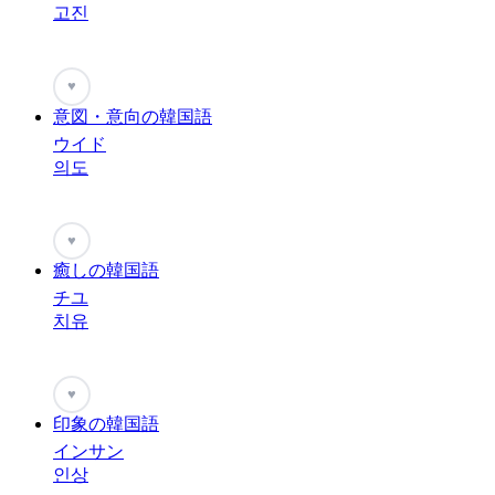
고진
♥
意図・意向の韓国語
ウイド
의도
♥
癒しの韓国語
チユ
치유
♥
印象の韓国語
インサン
인상