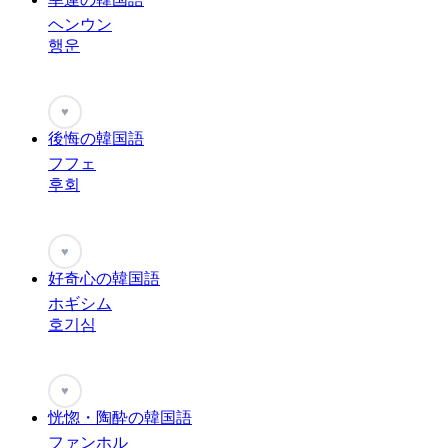
ヘンウン
행운
♥
後悔の韓国語
フフェ
후회
♥
好奇心の韓国語
ホギシム
호기심
♥
恍惚・陶酔の韓国語
ファンホル