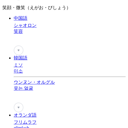
笑顔・微笑（えがお・びしょう）
中国語
シャオロン
笑容
♥
韓国語
ミソ
미소
ウンヌン・オルグル
웃는 얼굴
♥
オランダ語
フリムラフ
glimlach