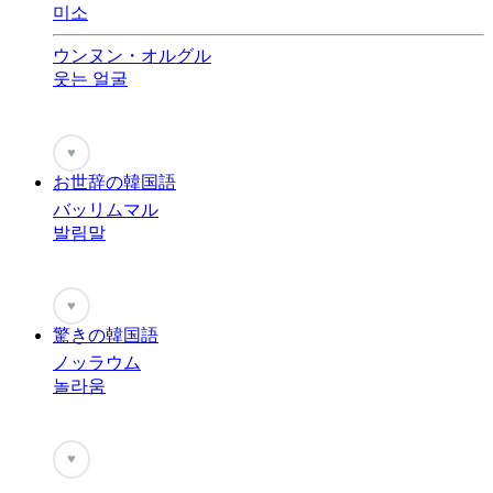
미소
ウンヌン・オルグル
웃는 얼굴
♥
お世辞の韓国語
バッリムマル
발림말
♥
驚きの韓国語
ノッラウム
놀라움
♥