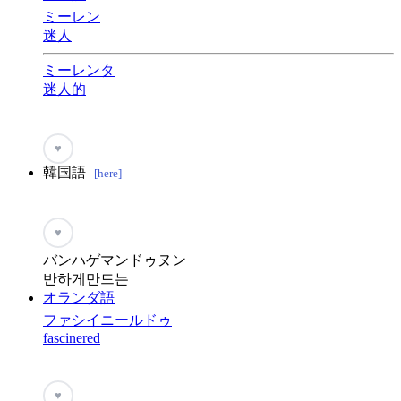
ミーレン
迷人
ミーレンタ
迷人的
♥
韓国語
[here]
♥
バンハゲマンドゥヌン
반하게만드는
オランダ語
ファシイニールドゥ
fascinered
♥