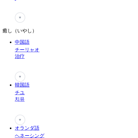
♥
癒し（いやし）
中国語
チーリャオ
治疗
♥
韓国語
チユ
치유
♥
オランダ語
ヘネーシング