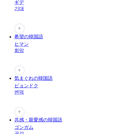
ギデ
기대
♥
希望の韓国語
ヒマン
희망
♥
気まぐれの韓国語
ビョンドク
변덕
♥
共感・親愛感の韓国語
ゴンガム
공감