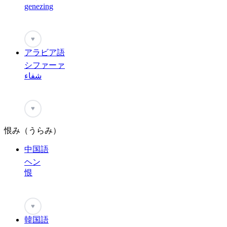
genezing
♥
アラビア語
シファーァ
شفاء
♥
恨み（うらみ）
中国語
ヘン
恨
♥
韓国語