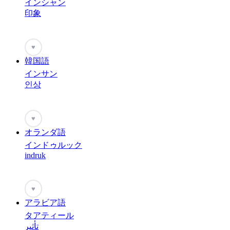
インシャン
印象
♥
韓国語
インサン
인상
♥
オランダ語
インドゥルック
indruk
♥
アラビア語
タアティール
تأثير