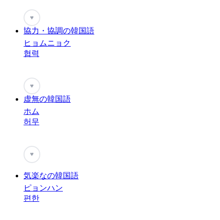
♥
協力・協調の韓国語
ヒョムニョク
협력
♥
虚無の韓国語
ホム
허무
♥
気楽なの韓国語
ピョンハン
편한