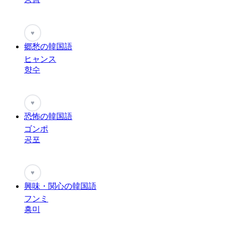
♥
郷愁の韓国語
ヒャンス
향수
♥
恐怖の韓国語
ゴンポ
공포
♥
興味・関心の韓国語
フンミ
흥미