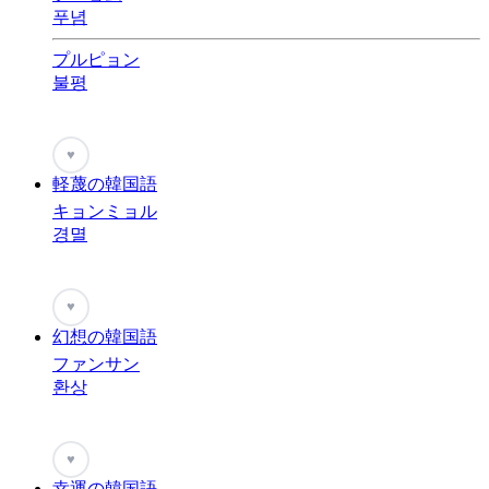
푸념
プルピョン
불평
♥
軽蔑の韓国語
キョンミョル
경멸
♥
幻想の韓国語
ファンサン
환상
♥
幸運の韓国語