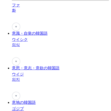
ファ
화
♥
意識・自覚の韓国語
ウイシク
의식
♥
意思・意志・意欲の韓国語
ウイジ
의지
♥
意地の韓国語
ゴジプ