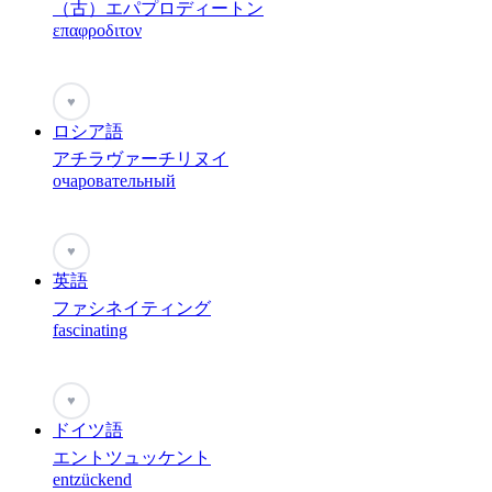
（古）エパプロディートン
επαφροδιτον
♥
ロシア語
アチラヴァーチリヌイ
очаровательный
♥
英語
ファシネイティング
fascinating
♥
ドイツ語
エントツュッケント
entzückend