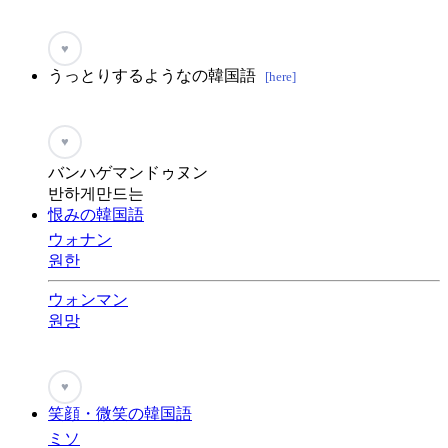
♥
うっとりするようなの韓国語
[here]
♥
バンハゲマンドゥヌン
반하게만드는
恨みの韓国語
ウォナン
원한
ウォンマン
원망
♥
笑顔・微笑の韓国語
ミソ