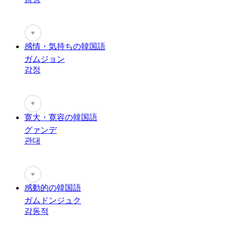
♥
感情・気持ちの韓国語
ガムジョン
감정
♥
寛大・寛容の韓国語
グァンデ
관대
♥
感動的の韓国語
ガムドンジュク
감동적