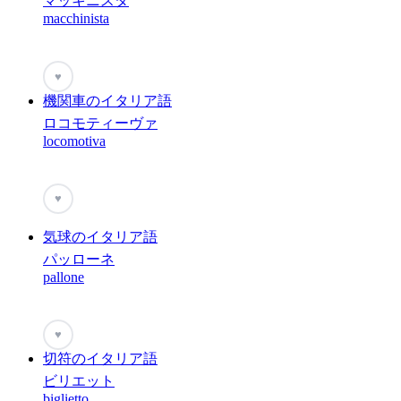
マッキニスタ
macchinista
♥
機関車のイタリア語
ロコモティーヴァ
locomotiva
♥
気球のイタリア語
パッローネ
pallone
♥
切符のイタリア語
ビリエット
biglietto