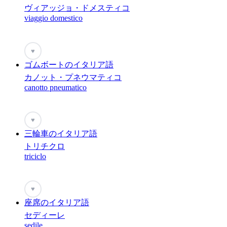
ヴィアッジョ・ドメスティコ
viaggio domestico
♥
ゴムボートのイタリア語
カノット・プネウマティコ
canotto pneumatico
♥
三輪車のイタリア語
トリチクロ
triciclo
♥
座席のイタリア語
セディーレ
sedile