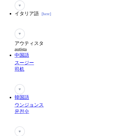
♥
イタリア語
[here]
♥
アウティスタ
autista
中国語
スージー
司机
♥
韓国語
ウンジョンス
운전수
♥