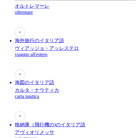
オルトレマーレ
oltremare
♥
海外旅行のイタリア語
ヴィアッジョ・アッレステロ
viaggio all'estero
♥
海図のイタリア語
カルタ・ナウティカ
carta nautica
♥
格納庫（飛行機の)のイタリア語
アヴィオリメッサ