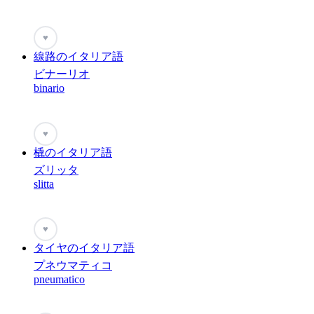
♥
線路のイタリア語
ビナーリオ
binario
♥
橇のイタリア語
ズリッタ
slitta
♥
タイヤのイタリア語
プネウマティコ
pneumatico