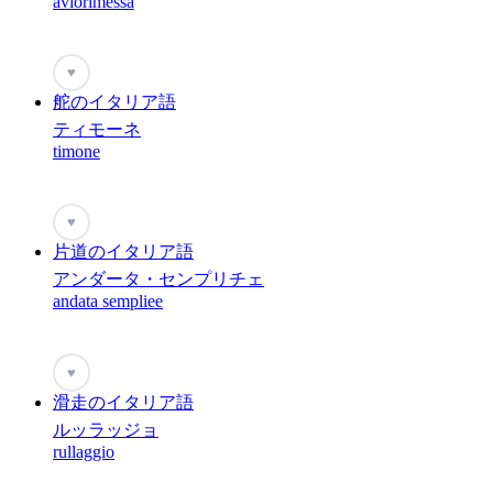
aviorimessa
♥
舵のイタリア語
ティモーネ
timone
♥
片道のイタリア語
アンダータ・センプリチェ
andata sempliee
♥
滑走のイタリア語
ルッラッジョ
rullaggio