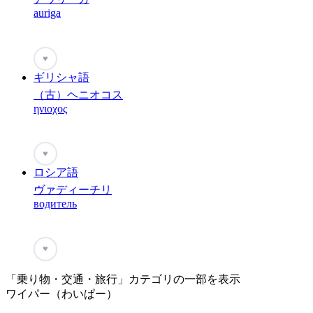
auriga
♥
ギリシャ語
（古）ヘニオコス
ηνιοχος
♥
ロシア語
ヴァディーチリ
водитель
♥
「乗り物・交通・旅行」カテゴリの一部を表示
ワイパー（わいぱー）