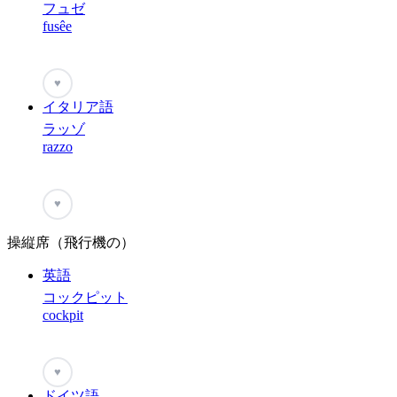
フュゼ
fusêe
♥
イタリア語
ラッゾ
razzo
♥
操縦席（飛行機の）
英語
コックピット
cockpit
♥
ドイツ語