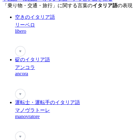
「乗り物・交通・旅行」に関する言葉の
イタリア語
の表現
空きのイタリア語
リーベロ
libero
♥
碇のイタリア語
アンコラ
ancora
♥
運転士・運転手のイタリア語
マノヴラトーレ
manovratore
♥