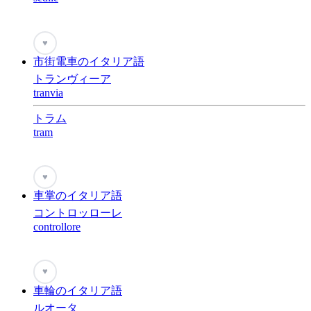
♥
市街電車のイタリア語
トランヴィーア
tranvia
トラム
tram
♥
車掌のイタリア語
コントロッローレ
controllore
♥
車輪のイタリア語
ルオータ