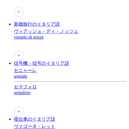
♥
新婚旅行のイタリア語
ヴィアッジョ・ディ・ノッツェ
viaggio di nozze
♥
信号機・信号のイタリア語
セニャーレ
segnale
セマフォロ
semaforo
♥
寝台車のイタリア語
ヴァゴーネ・レット