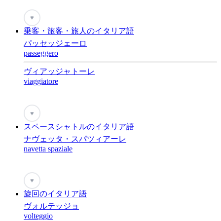
♥
乗客・旅客・旅人のイタリア語
パッセッジェーロ
passeggero
ヴィアッジャトーレ
viaggiatore
♥
スペースシャトルのイタリア語
ナヴェッタ・スパツィアーレ
navetta spaziale
♥
旋回のイタリア語
ヴォルテッジョ
volteggio