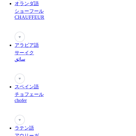
オランダ語
ショーフール
CHAUFFEUR
♥
アラビア語
サーイク
سائق
♥
スペイン語
チョフェール
chofer
♥
ラテン語
アウリーガ