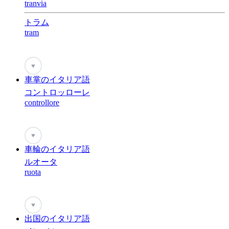
tranvia
トラム
tram
♥
車掌のイタリア語
コントロッローレ
controllore
♥
車輪のイタリア語
ルオータ
ruota
♥
出国のイタリア語