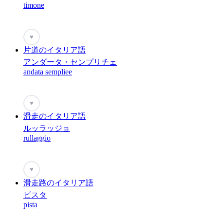
timone
♥
片道のイタリア語
アンダータ・センプリチェ
andata sempliee
♥
滑走のイタリア語
ルッラッジョ
rullaggio
♥
滑走路のイタリア語
ピスタ
pista