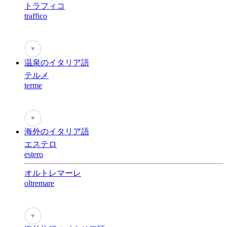
トラフィコ
traffico
♥
温泉のイタリア語
テルメ
terme
♥
海外のイタリア語
エステロ
estero
オルトレマーレ
oltremare
♥