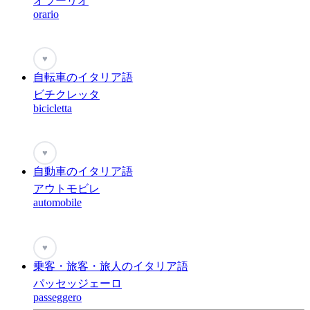
オラーリオ
orario
♥
自転車のイタリア語
ビチクレッタ
bicicletta
♥
自動車のイタリア語
アウトモビレ
automobile
♥
乗客・旅客・旅人のイタリア語
パッセッジェーロ
passeggero