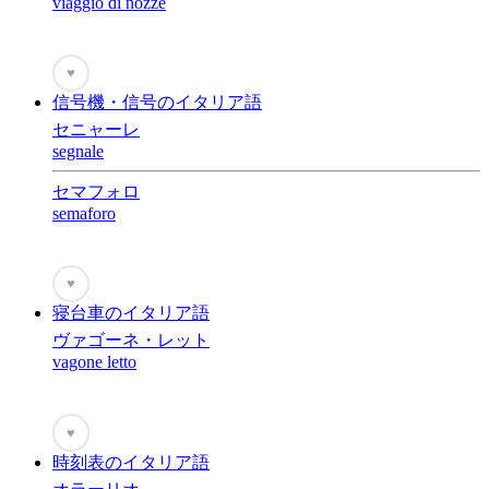
viaggio di nozze
♥
信号機・信号のイタリア語
セニャーレ
segnale
セマフォロ
semaforo
♥
寝台車のイタリア語
ヴァゴーネ・レット
vagone letto
♥
時刻表のイタリア語