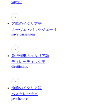
vagone
♥
客船のイタリア語
ナーヴェ・パッセジェーリ
nave passeggeri
♥
急行列車のイタリア語
ディレッティッシモ
direttissimo
♥
漁船のイタリア語
ペスケレッチョ
peschereccio