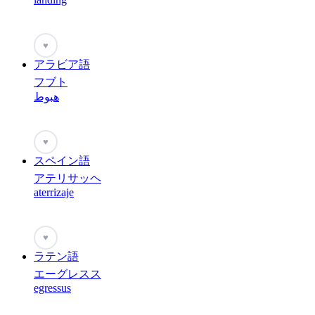
♥
アラビア語
フブト
هبوط
♥
スペイン語
アテリサッヘ
aterrizaje
♥
ラテン語
エーグレスス
egressus