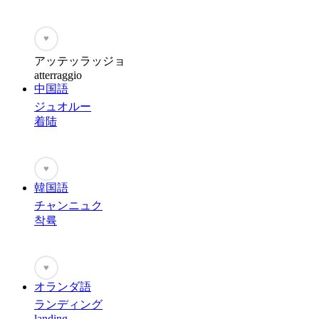
♥
アッテッラッジョ
atterraggio
中国語
ジュオルー
着陆
♥
韓国語
チャンニュク
착륙
♥
オランダ語
ランディング
landing