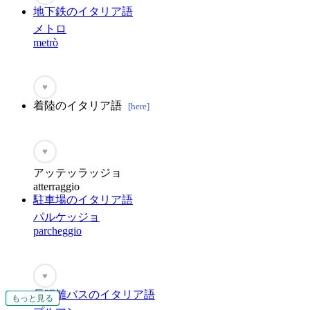
地下鉄のイタリア語
メトロ
metrò
♥
着陸のイタリア語
[here]
♥
アッテッラッジョ
atterraggio
駐車場のイタリア語
パルケッジョ
parcheggio
♥
長距離バスのイタリア語
もっと見る
もっと見る
もっと見る
もっと見る
もっと見る
もっと見る
もっと見る