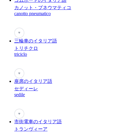
ゴムボートのイタリア語
カノット・プネウマティコ
canotto pneumatico
♥
三輪車のイタリア語
トリチクロ
triciclo
♥
座席のイタリア語
セディーレ
sedile
♥
市街電車のイタリア語
トランヴィーア