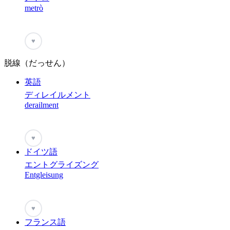
metrò
♥
脱線（だっせん）
英語
ディレイルメント
derailment
♥
ドイツ語
エントグライズング
Entgleisung
♥
フランス語