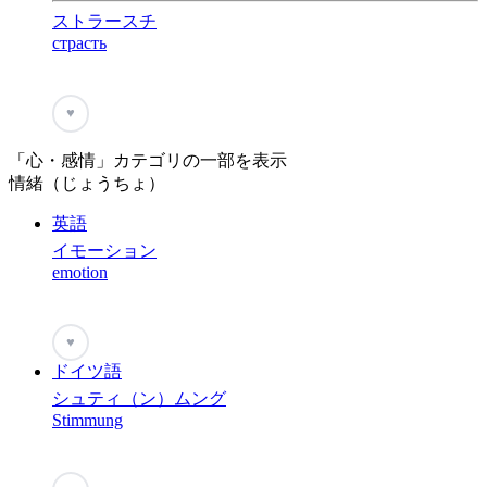
ストラースチ
страсть
♥
「心・感情」カテゴリの一部を表示
情緒（じょうちょ）
英語
イモーション
emotion
♥
ドイツ語
シュティ（ン）ムング
Stimmung