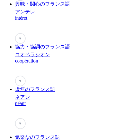
興味・関心のフランス語
アンテレ
intérét
♥
協力・協調のフランス語
コオペラシオン
coopération
♥
虚無のフランス語
ネアン
néant
♥
気楽なのフランス語