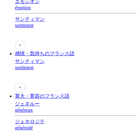
エモシオン
émotion
サンティマン
sentiment
♥
感情・気持ちのフランス語
サンティマン
sentiment
♥
寛大・寛容のフランス語
ジェネルー
généreux
ジェネロジテ
généroité