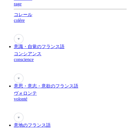
rage
コレール
colère
♥
意識・自覚のフランス語
コンシアンス
conscience
♥
意思・意志・意欲のフランス語
ヴォロンテ
volonté
♥
意地のフランス語