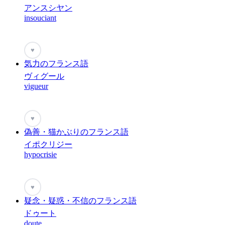
アンスシヤン
insouciant
♥
気力のフランス語
ヴィグール
vigueur
♥
偽善・猫かぶりのフランス語
イポクリジー
hypocrisie
♥
疑念・疑惑・不信のフランス語
ドゥート
doute