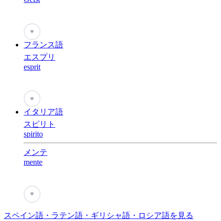
♥
フランス語
エスプリ
esprit
♥
イタリア語
スピリト
spirito
メンテ
mente
♥
スペイン語・ラテン語・ギリシャ語・ロシア語を見る