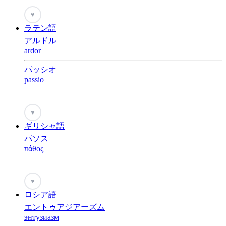
♥
ラテン語
アルドル
ardor
パッシオ
passio
♥
ギリシャ語
パソス
πάθος
♥
ロシア語
エントゥアジアーズム
энтузиазм