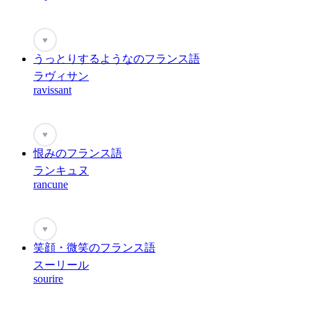
♥
うっとりするようなのフランス語
ラヴィサン
ravissant
♥
恨みのフランス語
ランキュヌ
rancune
♥
笑顔・微笑のフランス語
スーリール
sourire