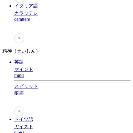
イタリア語
カラッテレ
carattere
♥
精神（せいしん）
英語
マインド
mind
スピリット
spirit
♥
ドイツ語
ガイスト
Geist