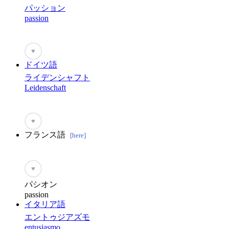
パッション
passion
♥
ドイツ語
ライデンシャフト
Leidenschaft
♥
フランス語
[here]
♥
パシオン
passion
イタリア語
エントゥジアズモ
entusiasmo