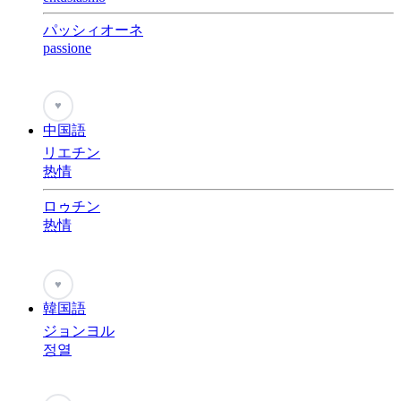
パッシィオーネ
passione
♥
中国語
リエチン
热情
ロゥチン
热情
♥
韓国語
ジョンヨル
정열