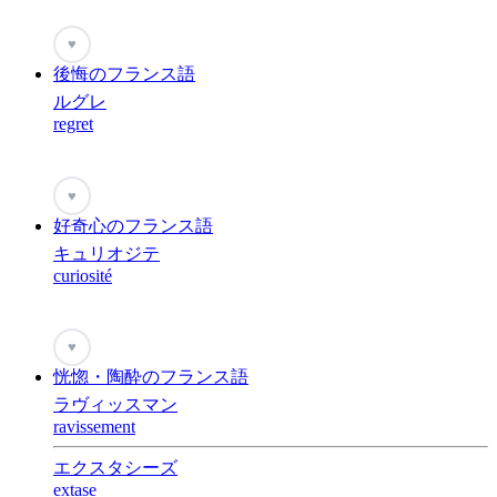
♥
後悔のフランス語
ルグレ
regret
♥
好奇心のフランス語
キュリオジテ
curiosité
♥
恍惚・陶酔のフランス語
ラヴィッスマン
ravissement
エクスタシーズ
extase