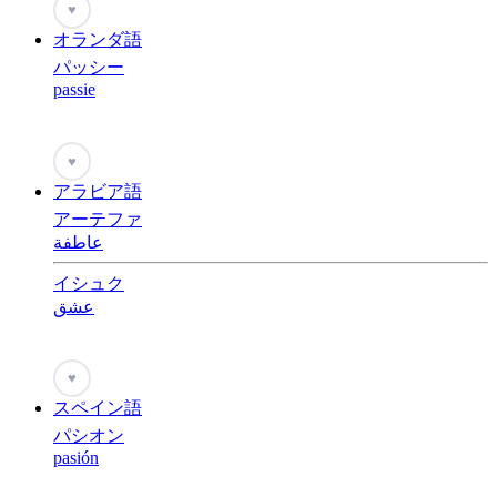
♥
オランダ語
パッシー
passie
♥
アラビア語
アーテファ
عاطفة
イシュク
عشق
♥
スペイン語
パシオン
pasión