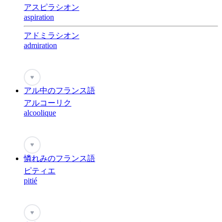
アスピラシオン
aspiration
アドミラシオン
admiration
♥
アル中のフランス語
アルコーリク
alcoolique
♥
憐れみのフランス語
ピティエ
pitié
♥