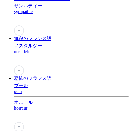
サンパティー
sympathie
♥
郷愁のフランス語
ノスタルジー
nostalgie
♥
恐怖のフランス語
プール
peur
オルール
horreur
♥