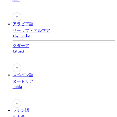
♥
アラビア語
サーラブ・アルマア
ثعلب الماء
クダーア
قضاعة
♥
スペイン語
ヌートリア
nutria
♥
ラテン語
ルトラ