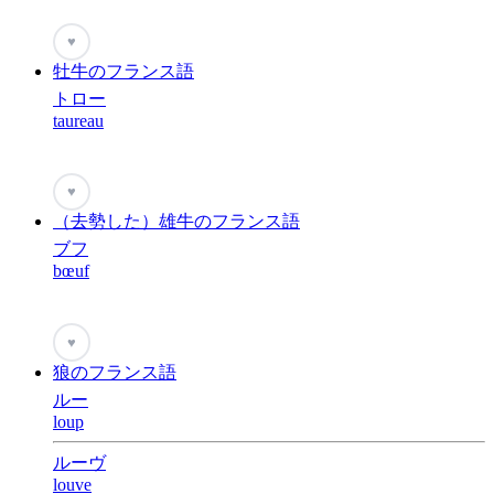
♥
牡牛のフランス語
トロー
taureau
♥
（去勢した）雄牛のフランス語
ブフ
bœuf
♥
狼のフランス語
ルー
loup
ルーヴ
louve