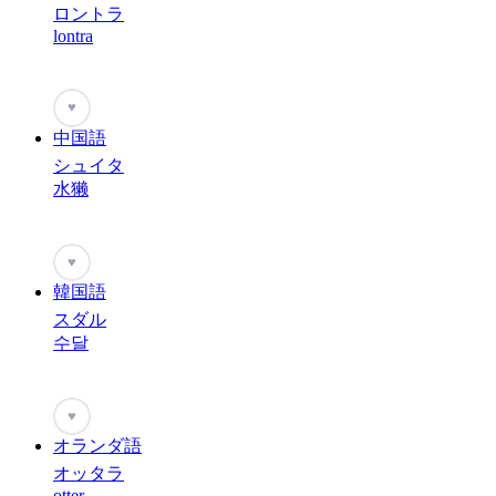
ロントラ
lontra
♥
中国語
シュイタ
水獭
♥
韓国語
スダル
수달
♥
オランダ語
オッタラ
otter