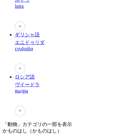
lutra
♥
ギリシャ語
エニドゥリダ
ενυδρίδα
♥
ロシア語
ヴイードラ
выдра
♥
「動物」カテゴリの一部を表示
かものはし（かものはし）