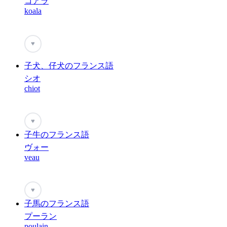
コアラ
koala
♥
子犬、仔犬のフランス語
シオ
chiot
♥
子牛のフランス語
ヴォー
veau
♥
子馬のフランス語
プーラン
poulain