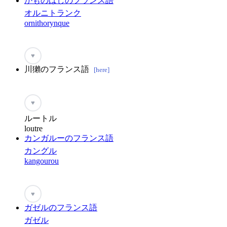
かものはしのフランス語
オルニトランク
ornithorynque
♥
川獺のフランス語
[here]
♥
ルートル
loutre
カンガルーのフランス語
カングル
kangourou
♥
ガゼルのフランス語
ガゼル