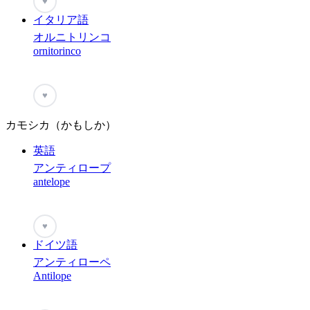
♥
イタリア語
オルニトリンコ
ornitorinco
♥
カモシカ（かもしか）
英語
アンティロープ
antelope
♥
ドイツ語
アンティローペ
Antilope