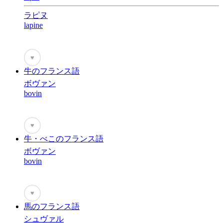
ラピヌ
lapine
♥
牛のフランス語
ボヴァン
bovin
♥
牛・べこのフランス語
ボヴァン
bovin
♥
馬のフランス語
シュヴァル