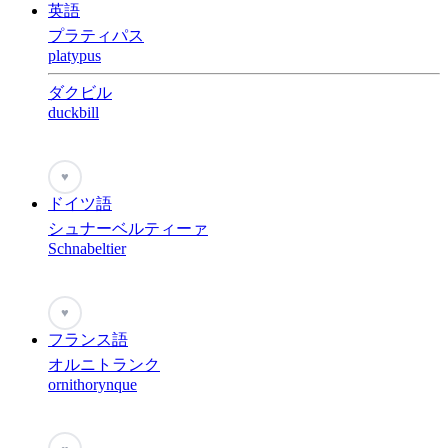
英語
プラティパス
platypus
ダクビル
duckbill
♥
ドイツ語
シュナーベルティーァ
Schnabeltier
♥
フランス語
オルニトランク
ornithorynque