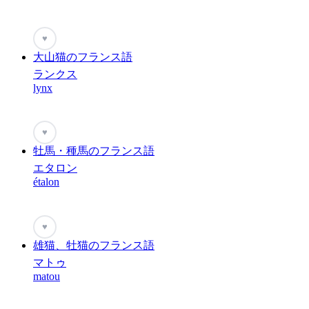
♥
大山猫のフランス語
ランクス
lynx
♥
牡馬・種馬のフランス語
エタロン
étalon
♥
雄猫、牡猫のフランス語
マトゥ
matou