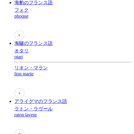
海豹のフランス語
フォク
phoque
♥
海驢のフランス語
オタリ
otari
リオン・マラン
lion marin
♥
アライグマのフランス語
ラトン・ラヴール
raton laveur
♥