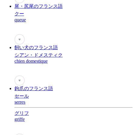
尾・尻尾のフランス語
クー
queue
♥
飼い犬のフランス語
シアン・ドメスティク
chien domestique
♥
鉤爪のフランス語
セール
serres
グリフ
griffe