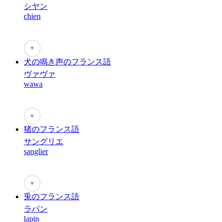
シヤン
chien
♥
犬の鳴き声のフランス語
ヴァヴァ
wawa
♥
猪のフランス語
サングリエ
sanglier
♥
兎のフランス語
ラパン
lapin