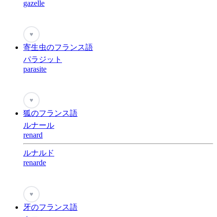
gazelle
♥
寄生虫のフランス語
パラジット
parasite
♥
狐のフランス語
ルナール
renard
ルナルド
renarde
♥
牙のフランス語