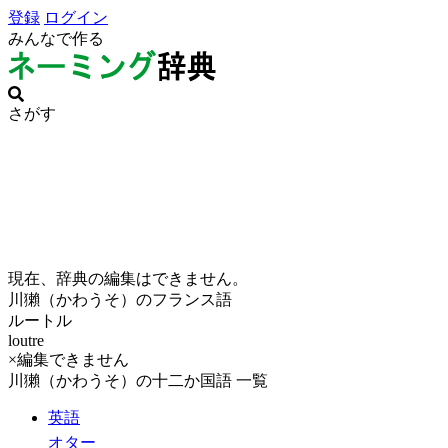
登録
ログイン
みんなで作る
さがす
現在、辞典の編集はできません。
川獺（かわうそ）のフランス語
ルートル
loutre
×編集できません
川獺（かわうそ）の十二か国語 一覧
英語
オター