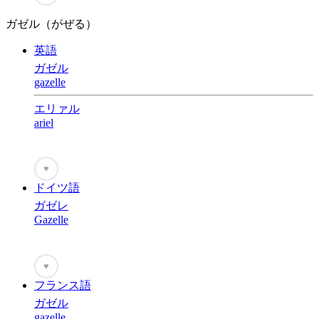
ガゼル（がぜる）
英語
ガゼル
gazelle
エリァル
ariel
♥
ドイツ語
ガゼレ
Gazelle
♥
フランス語
ガゼル
gazelle