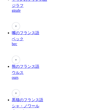
ジラフ
girafe
♥
嘴のフランス語
ベック
bec
♥
熊のフランス語
ウルス
ours
♥
黒猫のフランス語
シャ・ノワール