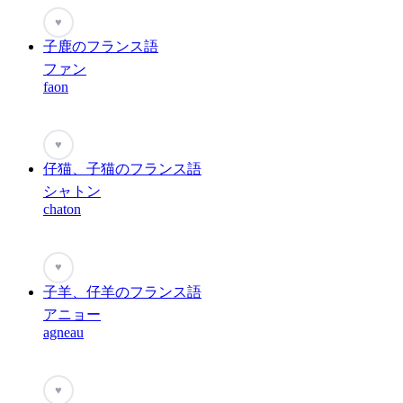
♥
子鹿のフランス語
ファン
faon
♥
仔猫、子猫のフランス語
シャトン
chaton
♥
子羊、仔羊のフランス語
アニョー
agneau
♥