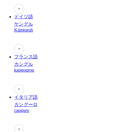
♥
ドイツ語
ケングル
Känguruh
♥
フランス語
カングル
kangourou
♥
イタリア語
カングーロ
canguro
♥