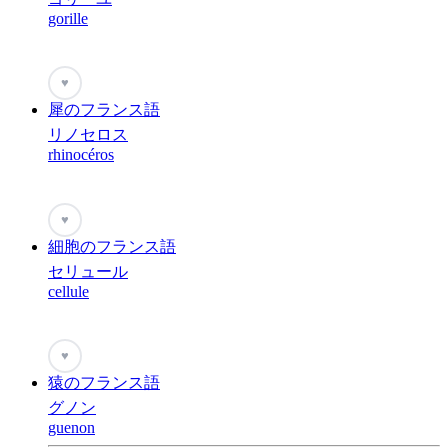
gorille
♥
犀のフランス語
リノセロス
rhinocéros
♥
細胞のフランス語
セリュール
cellule
♥
猿のフランス語
グノン
guenon