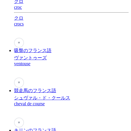
クロ
croc
クロ
crocs
♥
吸盤のフランス語
ヴァントゥーズ
ventouse
♥
競走馬のフランス語
シュヴァル・ド・クールス
cheval de course
♥
キリンのフランス語