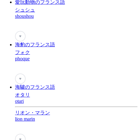
愛玩動物のフランス語
シュシュ
shoushou
♥
海豹のフランス語
フォク
phoque
♥
海驢のフランス語
オタリ
otari
リオン・マラン
lion marin
♥