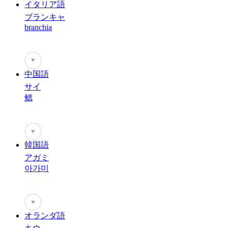
イタリア語
ブランキャ
branchia
♥
中国語
サイ
鳃
♥
韓国語
アガミ
아가미
♥
オランダ語