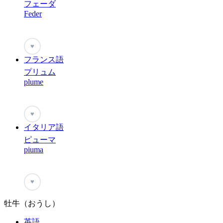
フェーダ
Feder
♥
フランス語
プリュム
plume
♥
イタリア語
ピューマ
piuma
♥
牡牛（おうし）
英語