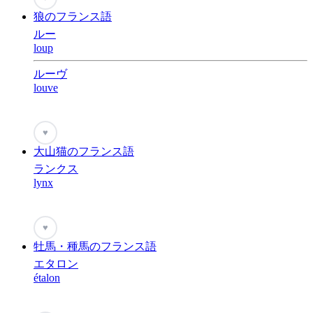
狼のフランス語
ルー
loup
ルーヴ
louve
♥
大山猫のフランス語
ランクス
lynx
♥
牡馬・種馬のフランス語
エタロン
étalon