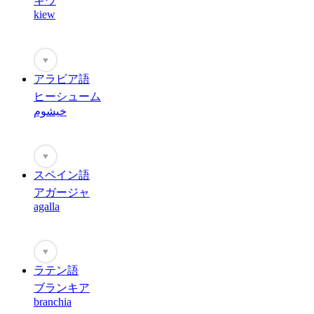
キウ
kiew
♥
アラビア語
ヒーシューム
خيشوم
♥
スペイン語
アガージャ
agalla
♥
ラテン語
ブランキア
branchia