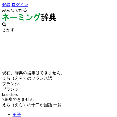
登録
ログイン
みんなで作る
さがす
現在、辞典の編集はできません。
えら（えら）のフランス語
ブランシ
ブランシー
branchies
×編集できません
えら（えら）の十二か国語 一覧
英語