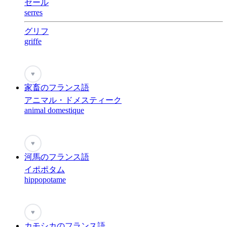
セール
serres
グリフ
griffe
♥
家畜のフランス語
アニマル・ドメスティーク
animal domestique
♥
河馬のフランス語
イポポタム
hippopotame
♥
カモシカのフランス語