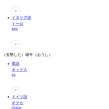
♥
イタリア語
トーロ
toro
♥
（去勢した）雄牛（おうし）
英語
オックス
ox
♥
ドイツ語
オクセ
Ockse