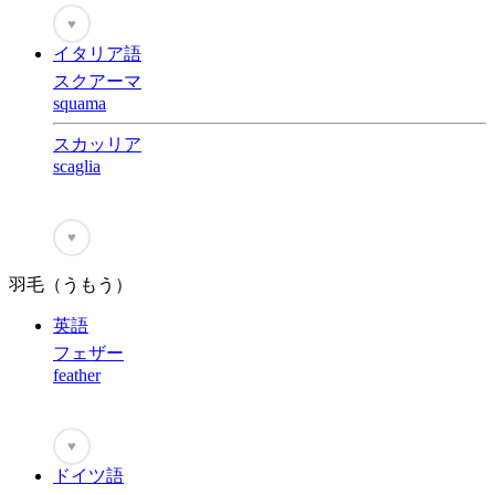
♥
イタリア語
スクアーマ
squama
スカッリア
scaglia
♥
羽毛（うもう）
英語
フェザー
feather
♥
ドイツ語