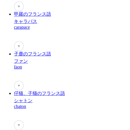
♥
甲羅のフランス語
キャラパス
carapace
♥
子鹿のフランス語
ファン
faon
♥
仔猫、子猫のフランス語
シャトン
chaton
♥