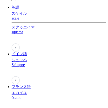
英語
スケイル
scale
スクゥエイマ
squama
♥
ドイツ語
シュッペ
Schuppe
♥
フランス語
エカイユ
écaille