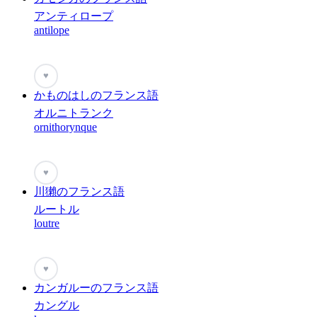
アンティロープ
antilope
♥
かものはしのフランス語
オルニトランク
ornithorynque
♥
川獺のフランス語
ルートル
loutre
♥
カンガルーのフランス語
カングル