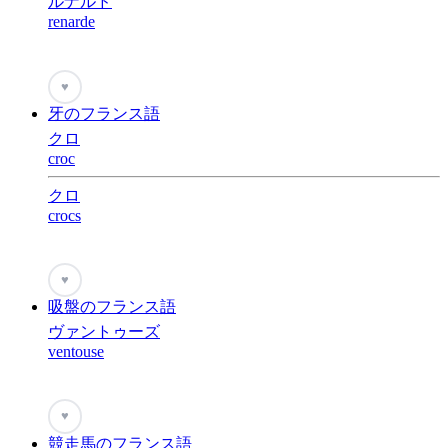
ルナルド
renarde
♥
牙のフランス語
クロ
croc
クロ
crocs
♥
吸盤のフランス語
ヴァントゥーズ
ventouse
♥
競走馬のフランス語