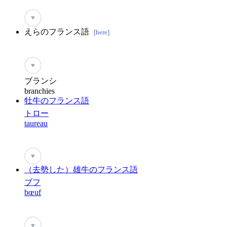
♥
えらのフランス語
[here]
♥
ブランシ
branchies
牡牛のフランス語
トロー
taureau
♥
（去勢した）雄牛のフランス語
ブフ
bœuf
♥