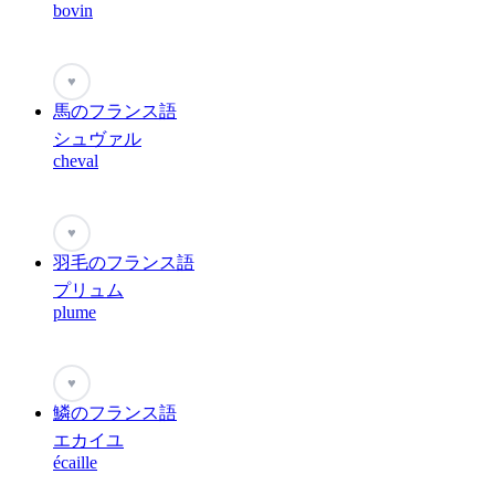
bovin
♥
馬のフランス語
シュヴァル
cheval
♥
羽毛のフランス語
プリュム
plume
♥
鱗のフランス語
エカイユ
écaille