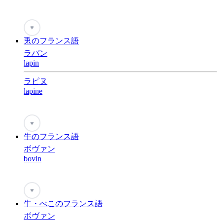
♥
兎のフランス語
ラパン
lapin
ラピヌ
lapine
♥
牛のフランス語
ボヴァン
bovin
♥
牛・べこのフランス語
ボヴァン