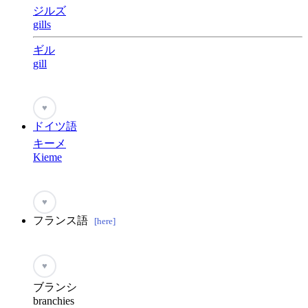
ジルズ
gills
ギル
gill
♥
ドイツ語
キーメ
Kieme
♥
フランス語
[here]
♥
ブランシ
branchies