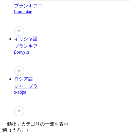
ブランキアエ
branchiae
♥
ギリシャ語
ブランキア
βραγχια
♥
ロシア語
ジャーブラ
жабра
♥
「動物」カテゴリの一部を表示
鱗（うろこ）