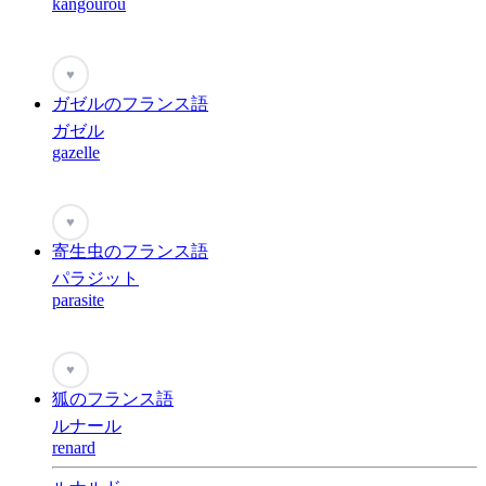
kangourou
♥
ガゼルのフランス語
ガゼル
gazelle
♥
寄生虫のフランス語
パラジット
parasite
♥
狐のフランス語
ルナール
renard