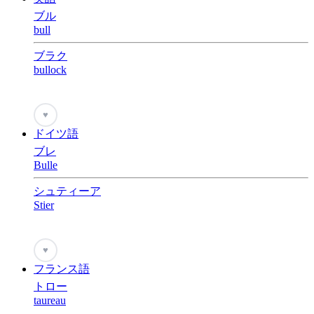
ブル
bull
ブラク
bullock
♥
ドイツ語
ブレ
Bulle
シュティーア
Stier
♥
フランス語
トロー
taureau