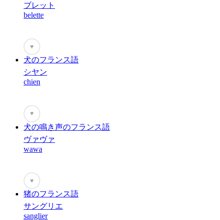
ブレット
belette
♥
犬のフランス語
シヤン
chien
♥
犬の鳴き声のフランス語
ヴァヴァ
wawa
♥
猪のフランス語
サングリエ
sanglier