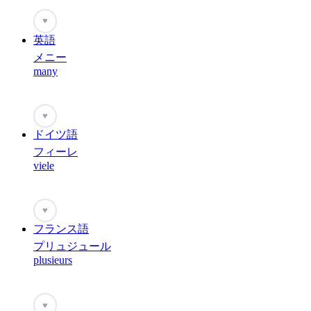
♥
英語
メニー
many
♥
ドイツ語
フィーレ
viele
♥
フランス語
プリュジュール
plusieurs
♥