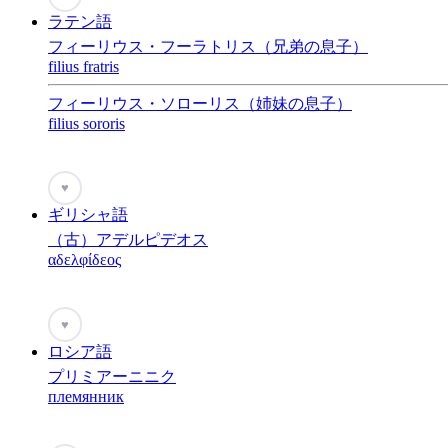
ラテン語
フィーリウス・フーラトリス（兄弟の息子）
filius fratris
フィーリウス・ソローリス（姉妹の息子）
filius sororis
♥
ギリシャ語
（古）アデルピデオス
αδελφίδεος
♥
ロシア語
プリミアーニニク
племянник