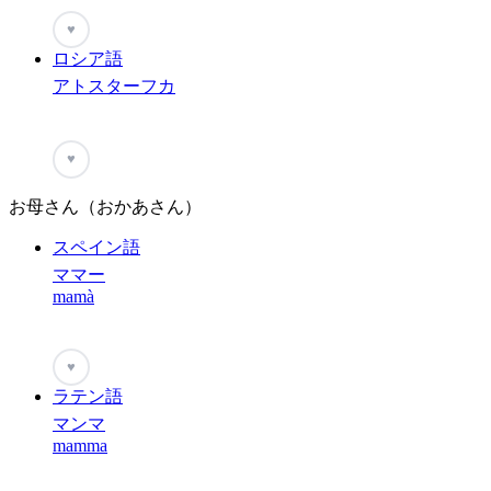
♥
ロシア語
アトスターフカ
♥
お母さん（おかあさん）
スペイン語
ママー
mamà
♥
ラテン語
マンマ
mamma