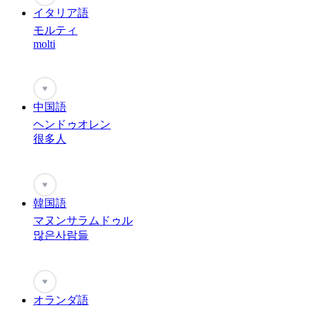
イタリア語
モルティ
molti
♥
中国語
ヘンドゥオレン
很多人
♥
韓国語
マヌンサラムドゥル
많은사람들
♥
オランダ語