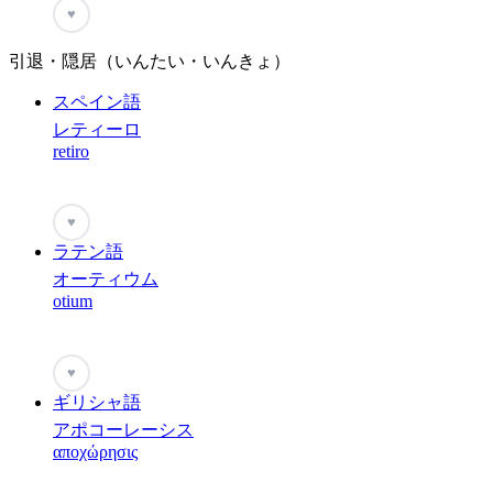
♥
引退・隠居（いんたい・いんきょ）
スペイン語
レティーロ
retiro
♥
ラテン語
オーティウム
otium
♥
ギリシャ語
アポコーレーシス
αποχώρησις