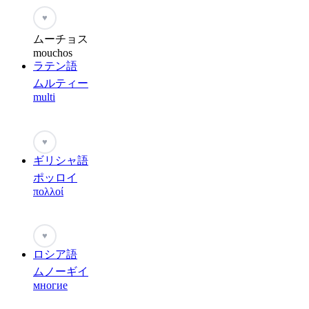
♥
ムーチョス
mouchos
ラテン語
ムルティー
multi
♥
ギリシャ語
ポッロイ
πολλοί
♥
ロシア語
ムノーギイ
многие