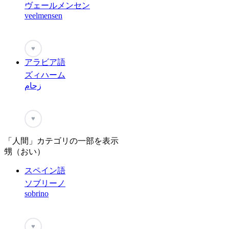
ヴェールメンセン
veelmensen
♥
アラビア語
ズィハーム
زحام
♥
「人間」カテゴリの一部を表示
甥（おい）
スペイン語
ソブリーノ
sobrino
♥