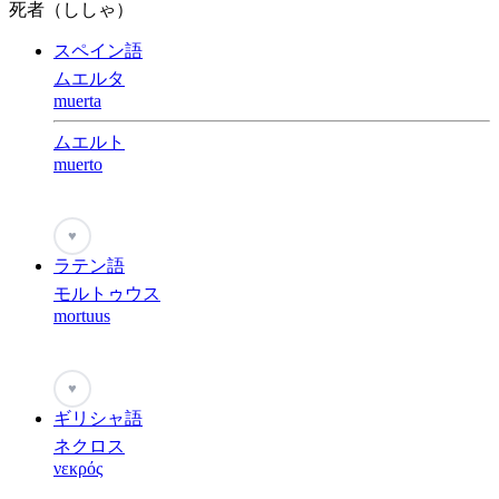
死者（ししゃ）
スペイン語
ムエルタ
muerta
ムエルト
muerto
♥
ラテン語
モルトゥウス
mortuus
♥
ギリシャ語
ネクロス
νεκρός