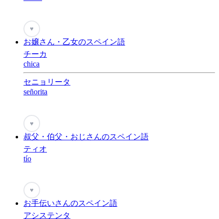
♥
お嬢さん・乙女のスペイン語
チーカ
chica
セニョリータ
señorita
♥
叔父・伯父・おじさんのスペイン語
ティオ
tío
♥
お手伝いさんのスペイン語
アシステンタ