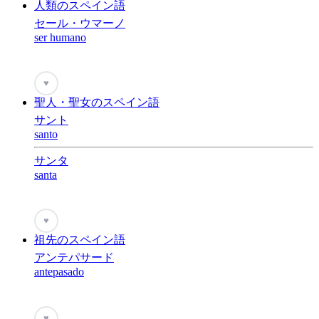
人類のスペイン語
セール・ウマーノ
ser humano
♥
聖人・聖女のスペイン語
サント
santo
サンタ
santa
♥
祖先のスペイン語
アンテパサード
antepasado
♥