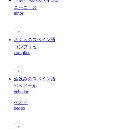
子供たちのスペイン語
ニーニョス
niños
♥
さくらのスペイン語
コンプリセ
cómplice
♥
酒飲みのスペイン語
ベベドール
bebedor
ベオド
beodo
♥