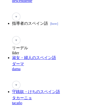
descendiente
♥
指導者のスペイン語
[here]
♥
リーデル
líder
淑女・婦人のスペイン語
ダーマ
dama
♥
守銭奴・けちのスペイン語
タカーニョ
tacańo