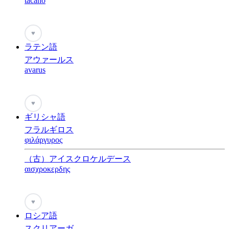
tacańo
♥
ラテン語
アウァールス
avarus
♥
ギリシャ語
フラルギロス
φιλάργυρος
（古）アイスクロケルデース
αισχροκερδης
♥
ロシア語
スクリアーガ