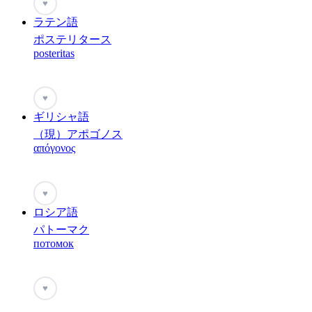
♥
ラテン語
ポステリタース
posteritas
♥
ギリシャ語
（現）アポゴノス
απόγονος
♥
ロシア語
パトーマク
потомок
♥