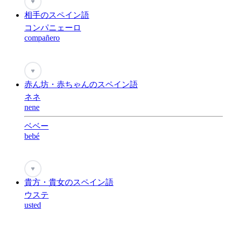
♥
相手のスペイン語
コンパニェーロ
compañero
♥
赤ん坊・赤ちゃんのスペイン語
ネネ
nene
ベベー
bebé
♥
貴方・貴女のスペイン語
ウステ
usted