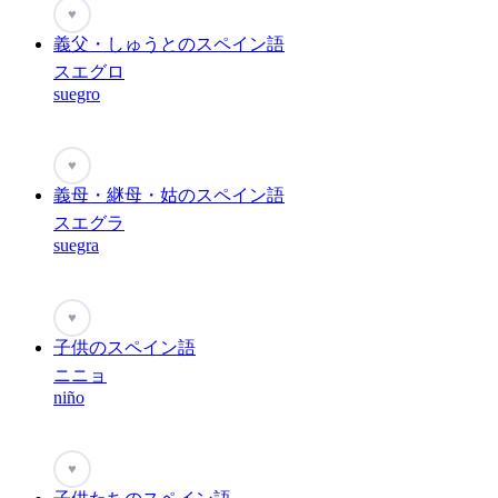
♥
義父・しゅうとのスペイン語
スエグロ
suegro
♥
義母・継母・姑のスペイン語
スエグラ
suegra
♥
子供のスペイン語
ニニョ
niño
♥