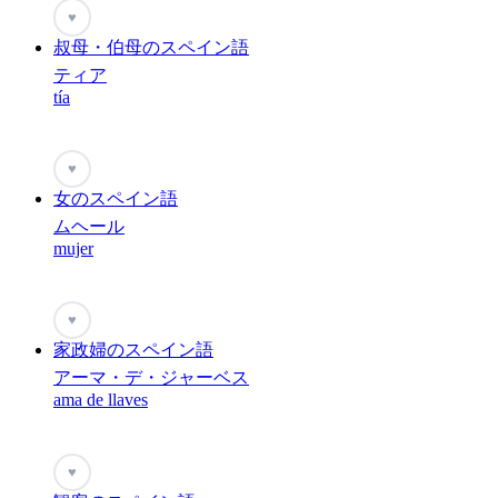
♥
叔母・伯母のスペイン語
ティア
tía
♥
女のスペイン語
ムヘール
mujer
♥
家政婦のスペイン語
アーマ・デ・ジャーベス
ama de llaves
♥