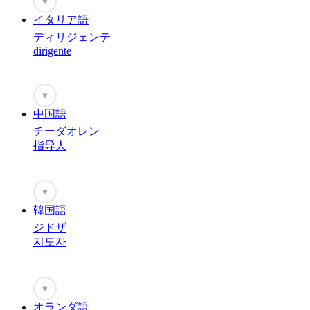
♥
イタリア語
ディリジェンテ
dirigente
♥
中国語
チーダオレン
指导人
♥
韓国語
ジドザ
지도자
♥
オランダ語