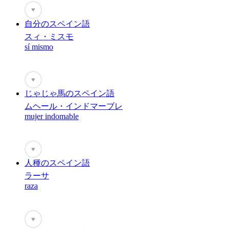
♥
自分のスペイン語
スィ・ミスモ
sí mismo
♥
じゃじゃ馬のスペイン語
ムヘール・インドマーブレ
mujer indomable
♥
人種のスペイン語
ラーサ
raza
♥