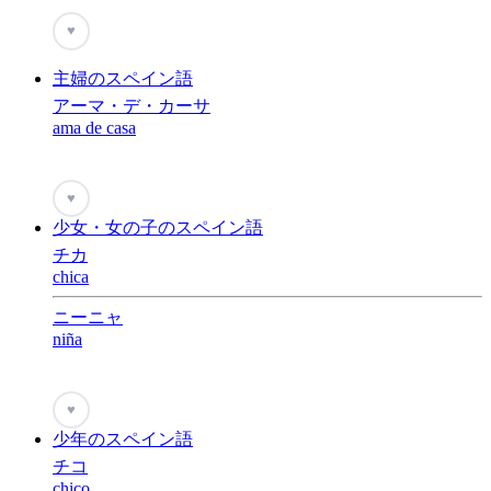
♥
主婦のスペイン語
アーマ・デ・カーサ
ama de casa
♥
少女・女の子のスペイン語
チカ
chica
ニーニャ
niña
♥
少年のスペイン語
チコ
chico