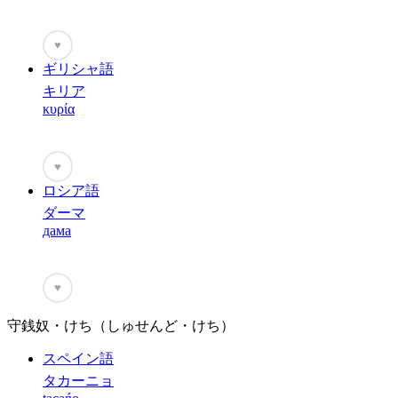
♥
ギリシャ語
キリア
κυρία
♥
ロシア語
ダーマ
дама
♥
守銭奴・けち（しゅせんど・けち）
スペイン語
タカーニョ