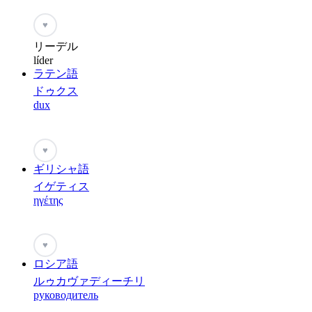
♥
リーデル
líder
ラテン語
ドゥクス
dux
♥
ギリシャ語
イゲティス
ηγέτης
♥
ロシア語
ルゥカヴァディーチリ
руководитель