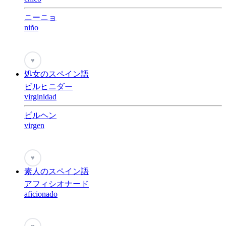
ニーニョ
niño
♥
処女のスペイン語
ビルヒニダー
virginidad
ビルヘン
virgen
♥
素人のスペイン語
アフィシオナード
aficionado