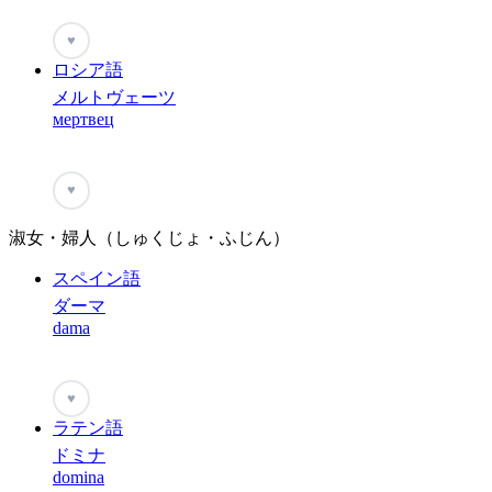
♥
ロシア語
メルトヴェーツ
мертвец
♥
淑女・婦人（しゅくじょ・ふじん）
スペイン語
ダーマ
dama
♥
ラテン語
ドミナ
domina