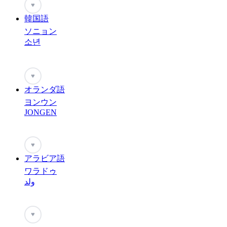
♥
韓国語
ソニョン
소년
♥
オランダ語
ヨンウン
JONGEN
♥
アラビア語
ワラドゥ
ولد
♥