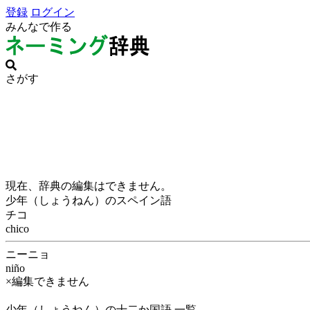
登録
ログイン
みんなで作る
さがす
現在、辞典の編集はできません。
少年（しょうねん）のスペイン語
チコ
chico
ニーニョ
niño
×編集できません
少年（しょうねん）の十二か国語 一覧