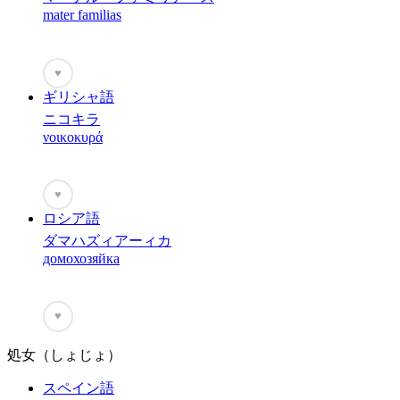
mater familias
♥
ギリシャ語
ニコキラ
νοικοκυρά
♥
ロシア語
ダマハズィアーィカ
домохозяйка
♥
処女（しょじょ）
スペイン語