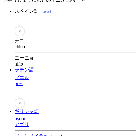
スペイン語
[here]
♥
チコ
chico
ニーニョ
niño
ラテン語
プエル
puer
♥
ギリシャ語
αγόρι
アゴリ