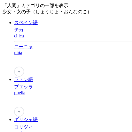
「人間」カテゴリの一部を表示
少女・女の子（しょうじょ・おんなのこ）
スペイン語
チカ
chica
ニーニャ
niña
♥
ラテン語
プエッラ
puella
♥
ギリシャ語
コリツィ