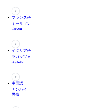
♥
フランス語
ギャルソン
garçon
♥
イタリア語
ラガッツォ
ragazzo
♥
中国語
ナンハイ
男孩