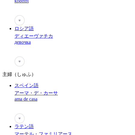
κορίτσι
♥
ロシア語
ディエーヴァチカ
девочка
♥
主婦（しゅふ）
スペイン語
アーマ・デ・カーサ
ama de casa
♥
ラテン語
マーテル・ファミリアース