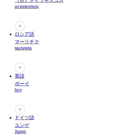
（古）メイラキスコス
μειρακισκος
♥
ロシア語
マーリチク
мальчик
♥
英語
ボーイ
boy
♥
ドイツ語
ユンゲ
Junge