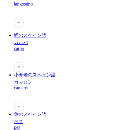
langostino
♥
鯉のスペイン語
カルパ
carpa
♥
小海老のスペイン語
カマロン
camarón
♥
魚のスペイン語
ペス
pez