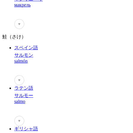
макрель
♥
鮭（さけ）
スペイン語
サルモン
salmón
♥
ラテン語
サルモー
salmo
♥
ギリシャ語