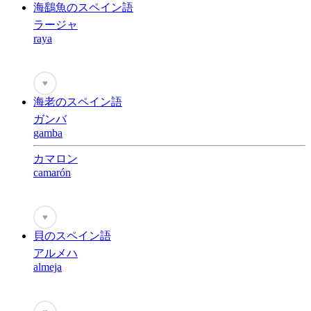
海鷂魚のスペイン語
ラージャ
raya
♥
海老のスペイン語
ガンバ
gamba
カマロン
camarón
♥
貝のスペイン語
アルメハ
almeja