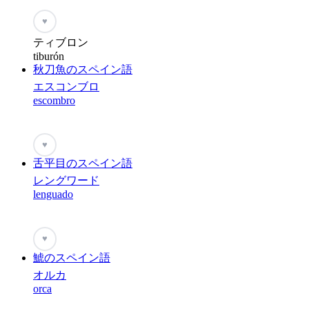
♥
ティブロン
tiburón
秋刀魚のスペイン語
エスコンブロ
escombro
♥
舌平目のスペイン語
レングワード
lenguado
♥
鯱のスペイン語
オルカ
orca