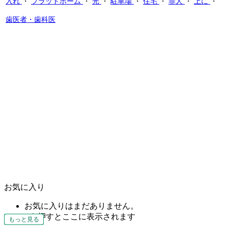
入れ
・
プラットホーム
・
光
・
駐車場
・
住宅
・
罪人
・
上に
・
歯医者・歯科医
お気に入り
お気に入りはまだありません。
♥を押すとここに表示されます
もっと見る
もっと見る
もっと見る
もっと見る
もっと見る
もっと見る
もっと見る
もっと見る
もっと見る
もっと見る
もっと見る
もっと見る
もっと見る