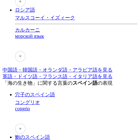
♥
ロシア語
マルスコーイ・イズィーク
カルカーニ
морской язык
♥
中国語・韓国語・オランダ語・アラビア語を見る
英語・ドイツ語・フランス語・イタリア語を見る
「海の生き物」に関する言葉の
スペイン語
の表現
穴子のスペイン語
コングリオ
congrio
♥
鮑のスペイン語