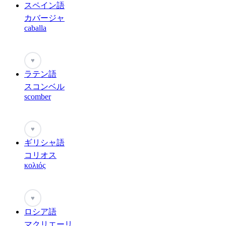
スペイン語
カバージャ
caballa
♥
ラテン語
スコンベル
scomber
♥
ギリシャ語
コリオス
κολιός
♥
ロシア語
マクリエーリ