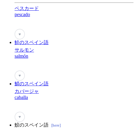
ペスカード
pescado
♥
鮭のスペイン語
サルモン
salmón
♥
鯖のスペイン語
カバージャ
caballa
♥
鮫のスペイン語
[here]