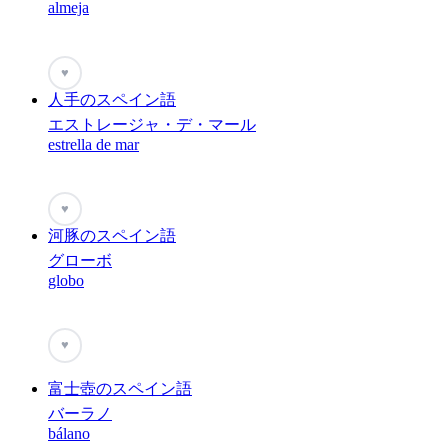
almeja
♥
人手のスペイン語
エストレージャ・デ・マール
estrella de mar
♥
河豚のスペイン語
グローボ
globo
♥
富士壺のスペイン語
バーラノ
bálano