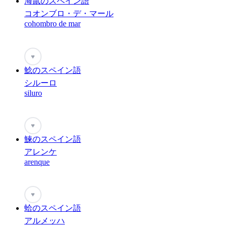
海鼠のスペイン語
コオンブロ・デ・マール
cohombro de mar
♥
鯰のスペイン語
シルーロ
siluro
♥
鰊のスペイン語
アレンケ
arenque
♥
蛤のスペイン語
アルメッハ