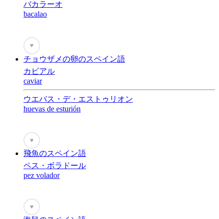
バカラーオ
bacalao
♥
チョウザメの卵のスペイン語
カビアル
caviar
ウエバス・デ・エストゥリオン
huevas de esturión
♥
飛魚のスペイン語
ペス・ボラドール
pez volador
♥