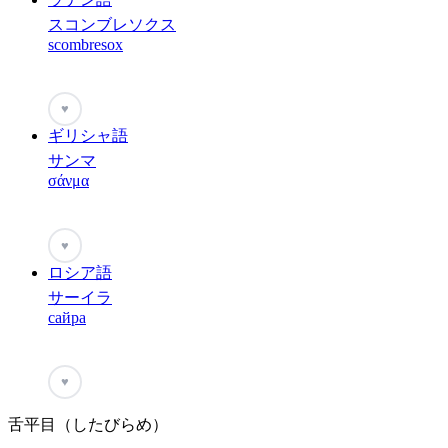
スコンブレソクス
scombresox
♥
ギリシャ語
サンマ
σάνμα
♥
ロシア語
サーイラ
сайра
♥
舌平目（したびらめ）