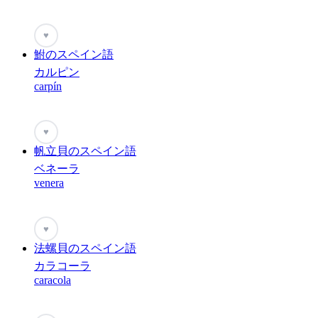
♥
鮒のスペイン語
カルピン
carpín
♥
帆立貝のスペイン語
ベネーラ
venera
♥
法螺貝のスペイン語
カラコーラ
caracola