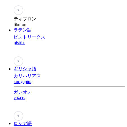
♥
ティブロン
tiburón
ラテン語
ピストリークス
pistrix
♥
ギリシャ語
カリハリアス
καρχαρίας
ガレオス
γαλέος
♥
ロシア語