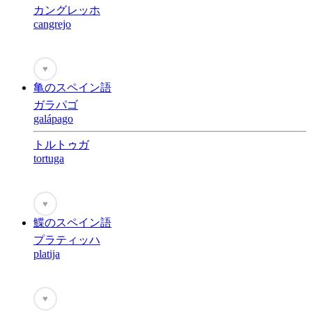
カングレッホ
cangrejo
♥
亀のスペイン語
ガラパゴ
galápago
トルトゥガ
tortuga
♥
鰈のスペイン語
プラティッハ
platija
♥