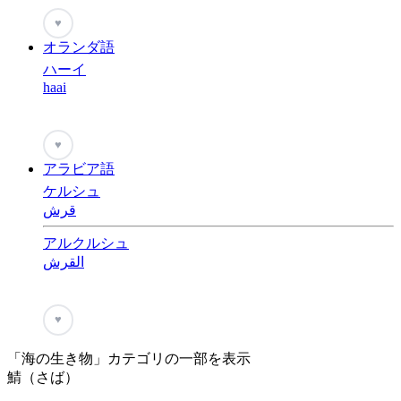
♥
オランダ語
ハーイ
haai
♥
アラビア語
ケルシュ
قرش
アルクルシュ
القرش
♥
「海の生き物」カテゴリの一部を表示
鯖（さば）