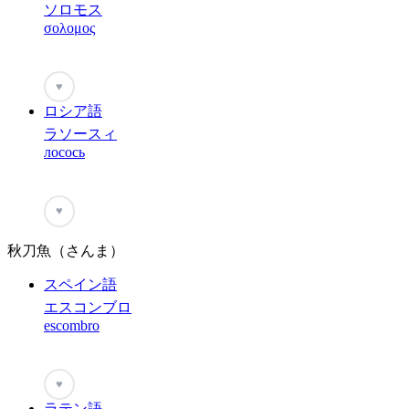
ソロモス
σολομος
♥
ロシア語
ラソースィ
лосось
♥
秋刀魚（さんま）
スペイン語
エスコンブロ
escombro
♥
ラテン語