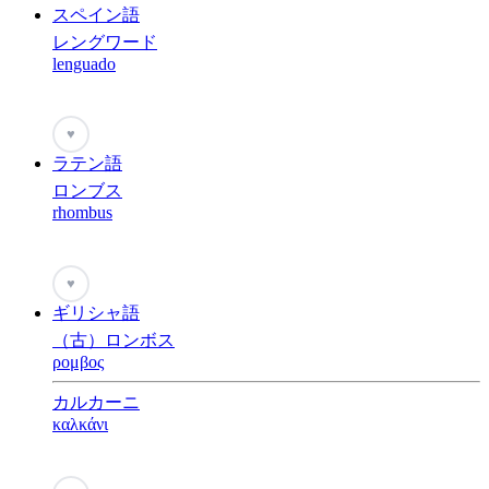
スペイン語
レングワード
lenguado
♥
ラテン語
ロンブス
rhombus
♥
ギリシャ語
（古）ロンボス
ρομβος
カルカーニ
καλκάνι