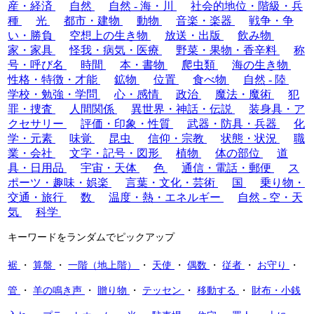
産・経済
自然
自然 - 海・川
社会的地位・階級・兵
種
光
都市・建物
動物
音楽・楽器
戦争・争
い・勝負
空想上の生き物
放送・出版
飲み物
家・家具
怪我・病気・医療
野菜・果物・香辛料
称
号・呼び名
時間
本・書物
爬虫類
海の生き物
性格・特徴・才能
鉱物
位置
食べ物
自然 - 陸
学校・勉強・学問
心・感情
政治
魔法・魔術
犯
罪・捜査
人間関係
異世界・神話・伝説
装身具・ア
クセサリー
評価・印象・性質
武器・防具・兵器
化
学・元素
味覚
昆虫
信仰・宗教
状態・状況
職
業・会社
文字・記号・図形
植物
体の部位
道
具・日用品
宇宙・天体
色
通信・電話・郵便
ス
ポーツ・趣味・娯楽
言葉・文化・芸術
国
乗り物・
交通・旅行
数
温度・熱・エネルギー
自然 - 空・天
気
科学
キーワードをランダムでピックアップ
裾
・
算盤
・
一階（地上階）
・
天使
・
偶数
・
従者
・
お守り
・
管
・
羊の鳴き声
・
贈り物
・
テッセン
・
移動する
・
財布・小銭