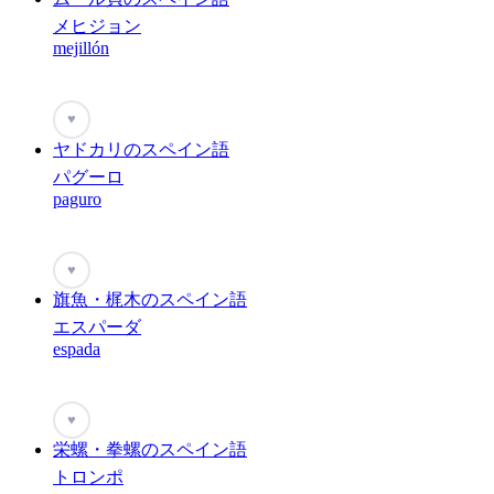
メヒジョン
mejillón
♥
ヤドカリのスペイン語
パグーロ
paguro
♥
旗魚・梶木のスペイン語
エスパーダ
espada
♥
栄螺・拳螺のスペイン語
トロンポ