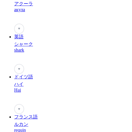
アクーラ
акула
♥
英語
シャーク
shark
♥
ドイツ語
ハイ
Hai
♥
フランス語
ルカン
requin