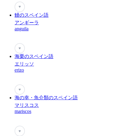
♥
鰻のスペイン語
アンギーラ
anguila
♥
海栗のスペイン語
エリッソ
erizo
♥
海の幸・魚介類のスペイン語
マリスコス
mariscos
♥