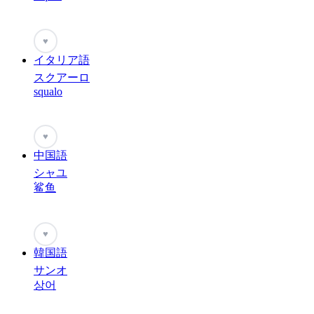
♥
イタリア語
スクアーロ
squalo
♥
中国語
シャユ
鲨鱼
♥
韓国語
サンオ
상어