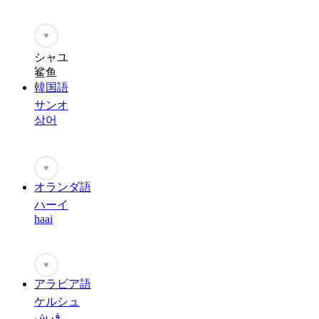
♥
シャユ
鲨鱼
韓国語
サンオ
상어
♥
オランダ語
ハーイ
haai
♥
アラビア語
ケルシュ
قرش