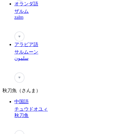
オランダ語
ザルム
zalm
♥
アラビア語
サルムーン
سلمون
♥
秋刀魚（さんま）
中国語
チュウドオユィ
秋刀鱼