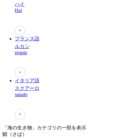
ハイ
Hai
♥
フランス語
ルカン
requin
♥
イタリア語
スクアーロ
squalo
♥
「海の生き物」カテゴリの一部を表示
鯖（さば）