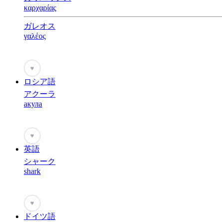
καρχαρίας
ガレオス
γαλέος
♥
ロシア語
アクーラ
акула
♥
英語
シャーク
shark
♥
ドイツ語