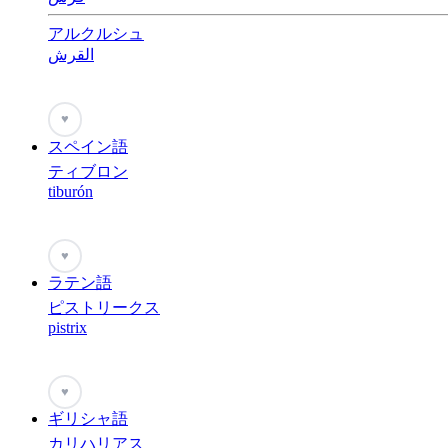
アルクルシュ
القرش
♥
スペイン語
ティブロン
tiburón
♥
ラテン語
ピストリークス
pistrix
♥
ギリシャ語
カリハリアス