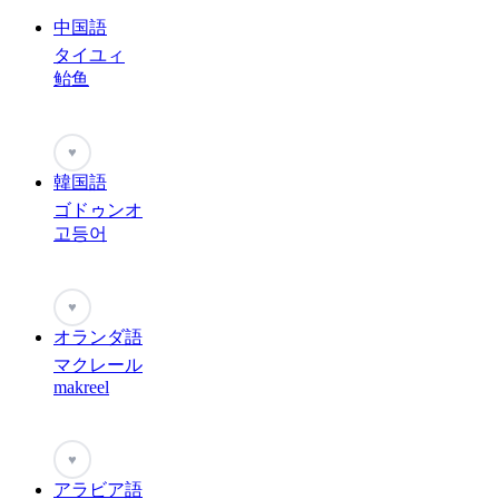
中国語
タイユィ
鲐鱼
♥
韓国語
ゴドゥンオ
고등어
♥
オランダ語
マクレール
makreel
♥
アラビア語