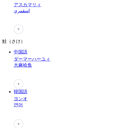
アスカマリィ
اسقمري
♥
鮭（さけ）
中国語
ダーマーハーユィ
大麻哈鱼
♥
韓国語
ヨンオ
연어
♥