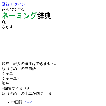
登録
ログイン
みんなで作る
さがす
現在、辞典の編集はできません。
鮫（さめ）の中国語
シャユ
シャーユィ
鲨鱼
×編集できません
鮫（さめ）の十二か国語 一覧
中国語
[here]