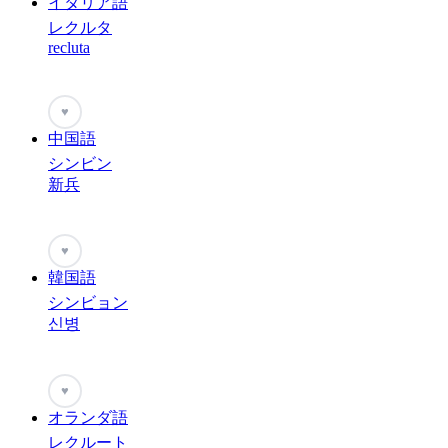
イタリア語
レクルタ
recluta
♥
中国語
シンビン
新兵
♥
韓国語
シンビョン
신병
♥
オランダ語
レクルート