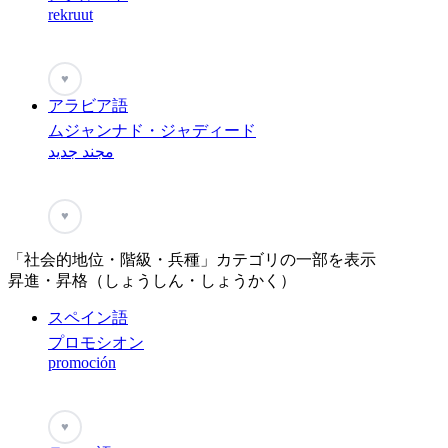
rekruut
♥
アラビア語
ムジャンナド・ジャディード
مجند جديد
♥
「社会的地位・階級・兵種」カテゴリの一部を表示
昇進・昇格（しょうしん・しょうかく）
スペイン語
プロモシオン
promoción
♥