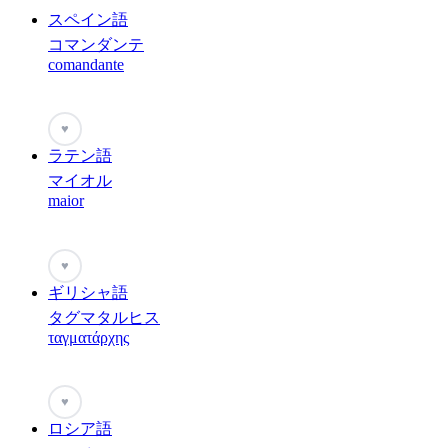
スペイン語
コマンダンテ
comandante
♥
ラテン語
マイオル
maior
♥
ギリシャ語
タグマタルヒス
ταγματάρχης
♥
ロシア語