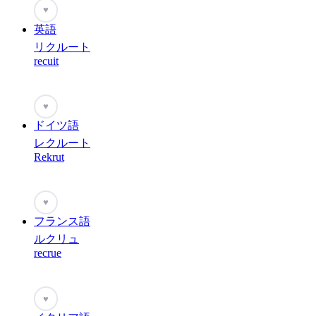
♥
英語
リクルート
recuit
♥
ドイツ語
レクルート
Rekrut
♥
フランス語
ルクリュ
recrue
♥