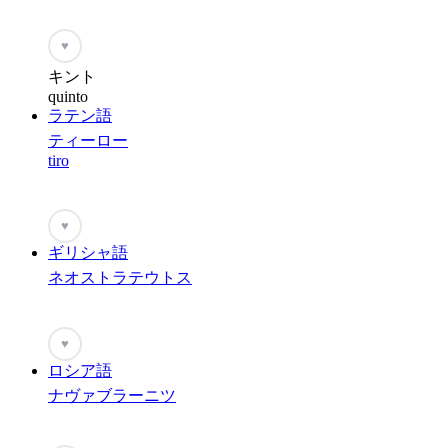
♥
キント
quinto
ラテン語
ティーロー
tiro
♥
ギリシャ語
ネオストラテウトス
♥
ロシア語
ナヴァブラーニツ