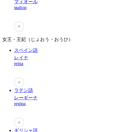
マィオール
майор
♥
女王・王妃（じょおう・おうひ）
スペイン語
レイナ
reina
♥
ラテン語
レーギーナ
regina
♥
ギリシャ語