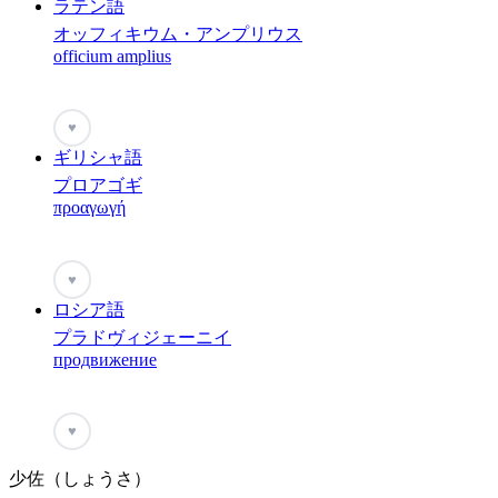
ラテン語
オッフィキウム・アンプリウス
officium amplius
♥
ギリシャ語
プロアゴギ
προαγωγή
♥
ロシア語
プラドヴィジェーニイ
продвижение
♥
少佐（しょうさ）