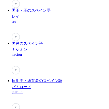
♥
国王・王のスペイン語
レイ
rey
♥
国民のスペイン語
ナシオン
nación
♥
雇用主・経営者のスペイン語
パトローノ
patrono
♥