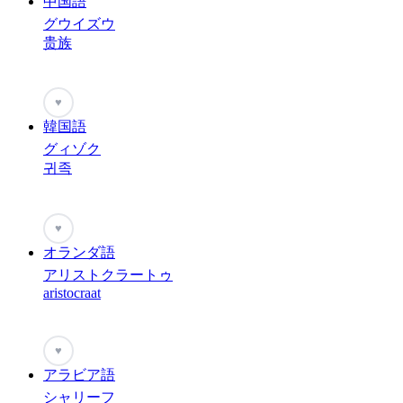
中国語
グウイズウ
贵族
♥
韓国語
グィゾク
귀족
♥
オランダ語
アリストクラートゥ
aristocraat
♥
アラビア語
シャリーフ