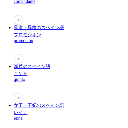
comandante
♥
昇進・昇格のスペイン語
プロモシオン
promoción
♥
新兵のスペイン語
キント
quinto
♥
女王・王妃のスペイン語
レイナ
reina