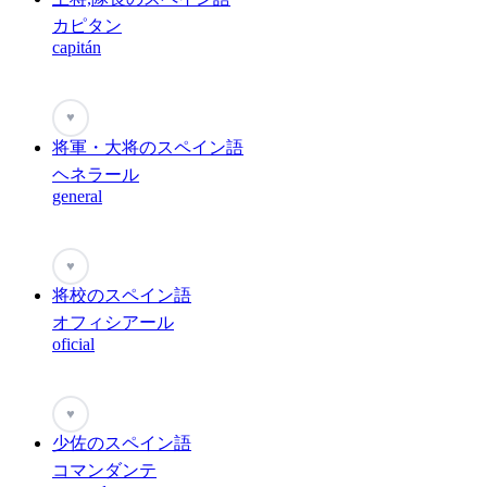
カピタン
capitán
♥
将軍・大将のスペイン語
ヘネラール
general
♥
将校のスペイン語
オフィシアール
oficial
♥
少佐のスペイン語
コマンダンテ