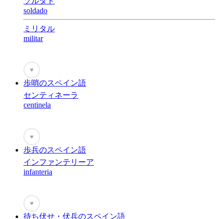
ソルダド
soldado
ミリタル
militar
♥
歩哨のスペイン語
センティネーラ
centinela
♥
歩兵のスペイン語
インファンテリーア
infanteria
♥
待ち伏せ・伏兵のスペイン語