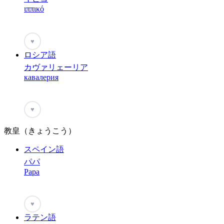
ιππικό
♥
ロシア語
カヴァリェーリア
кавалерия
♥
教皇（きょうこう）
スペイン語
パパ
Papa
♥
ラテン語