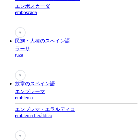
エンボスカーダ
emboscada
♥
民族・人種のスペイン語
ラーサ
raza
♥
紋章のスペイン語
エンブレーマ
emblema
エンブレマ・エラルディコ
emblema heráldico
♥