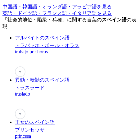
中国語・韓国語・オランダ語・アラビア語を見る
英語・ドイツ語・フランス語・イタリア語を見る
「社会的地位・階級・兵種」に関する言葉の
スペイン語
の表
現
アルバイトのスペイン語
トラバッホ・ポール・オラス
trabajo por horas
♥
異動・転勤のスペイン語
トラスラード
traslado
♥
王女のスペイン語
プリンセッサ
princesa