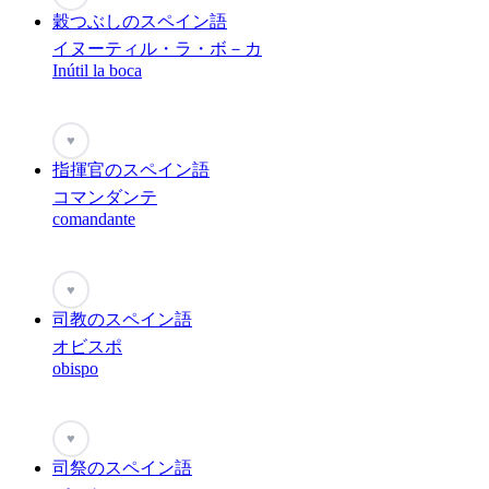
穀つぶしのスペイン語
イヌーティル・ラ・ボ－カ
Inútil la boca
♥
指揮官のスペイン語
コマンダンテ
comandante
♥
司教のスペイン語
オビスポ
obispo
♥
司祭のスペイン語