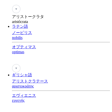
♥
アリストークラタ
aristócrata
ラテン語
ノービリス
nobilis
オプティマス
optimas
♥
ギリシャ語
アリストクラテース
αριστοκράτης
エヴィエニス
ευγενής