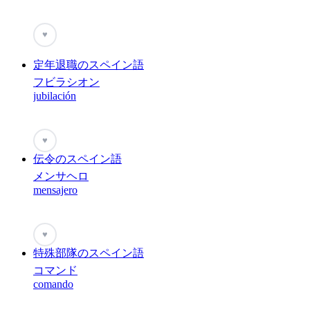
♥
定年退職のスペイン語
フビラシオン
jubilación
♥
伝令のスペイン語
メンサヘロ
mensajero
♥
特殊部隊のスペイン語
コマンド
comando