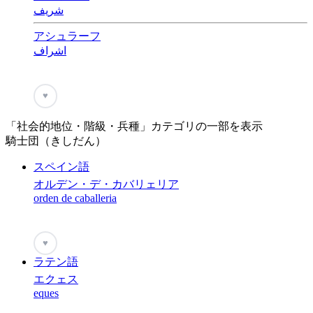
شريف
アシュラーフ
اشراف
♥
「社会的地位・階級・兵種」カテゴリの一部を表示
騎士団（きしだん）
スペイン語
オルデン・デ・カバリェリア
orden de caballeria
♥
ラテン語
エクェス
eques