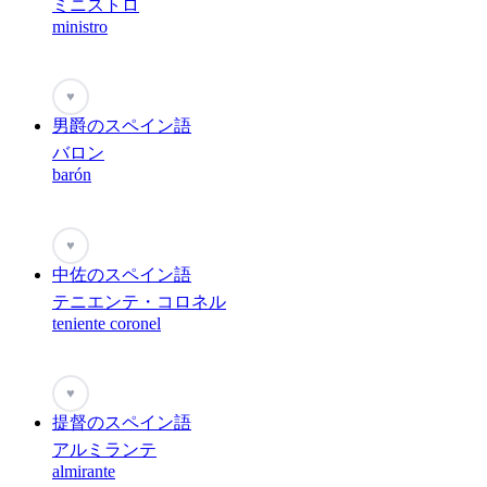
ミニストロ
ministro
♥
男爵のスペイン語
バロン
barón
♥
中佐のスペイン語
テニエンテ・コロネル
teniente coronel
♥
提督のスペイン語
アルミランテ
almirante