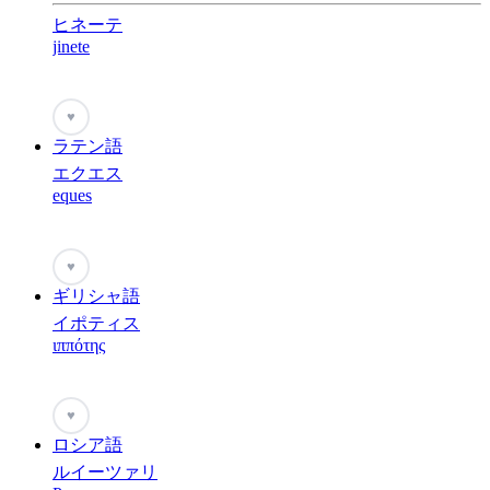
ヒネーテ
jinete
♥
ラテン語
エクエス
eques
♥
ギリシャ語
イポティス
ιππότης
♥
ロシア語
ルイーツァリ