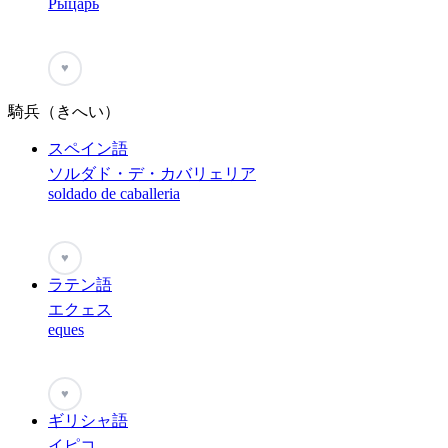
Рыцарь
♥
騎兵（きへい）
スペイン語
ソルダド・デ・カバリェリア
soldado de caballeria
♥
ラテン語
エクェス
eques
♥
ギリシャ語
イピコ