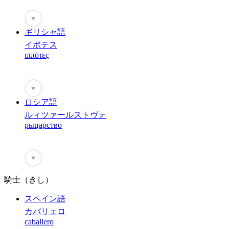
♥
ギリシャ語
イポテス
ιππότες
♥
ロシア語
ルィツァールストヴォ
рыцарство
♥
騎士（きし）
スペイン語
カバリェロ
caballero