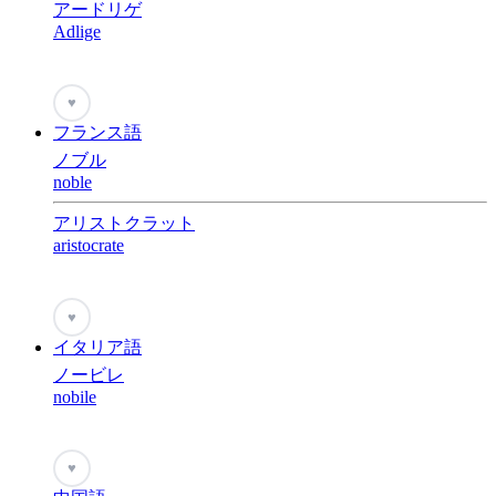
アードリゲ
Adlige
♥
フランス語
ノブル
noble
アリストクラット
aristocrate
♥
イタリア語
ノービレ
nobile
♥