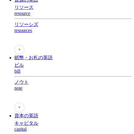
リソース
resource
リソーシズ
resources
♥
紙幣・お札の英語
ビル
bill
ノウト
note
♥
資本の英語
キャピタル
capital