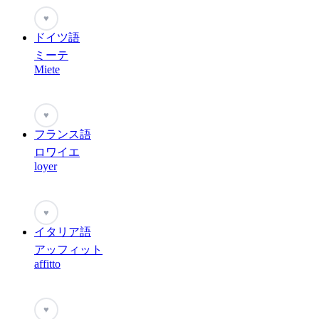
♥
ドイツ語
ミーテ
Miete
♥
フランス語
ロワイエ
loyer
♥
イタリア語
アッフィット
affitto
♥