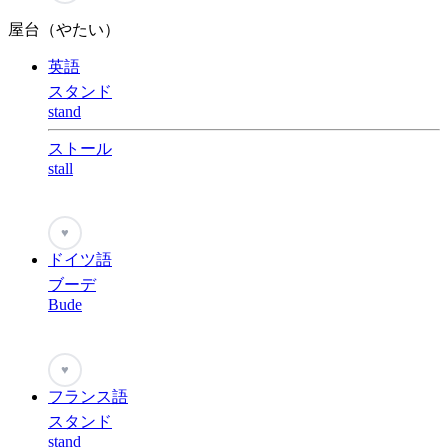
屋台（やたい）
英語
スタンド
stand
ストール
stall
♥
ドイツ語
ブーデ
Bude
♥
フランス語
スタンド
stand