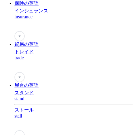
保険の英語
インシュランス
insurance
♥
貿易の英語
トレイド
trade
♥
屋台の英語
スタンド
stand
ストール
stall