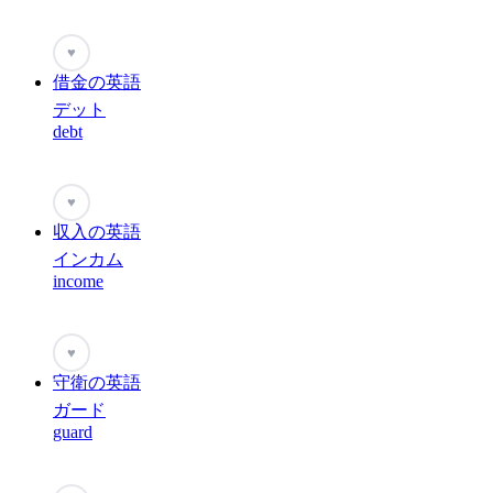
♥
借金の英語
デット
debt
♥
収入の英語
インカム
income
♥
守衛の英語
ガード
guard