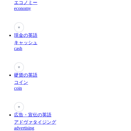
エコノミー
economy
♥
現金の英語
キャッシュ
cash
♥
硬貨の英語
コイン
coin
♥
広告・宣伝の英語
アドヴァタイジング
advertising