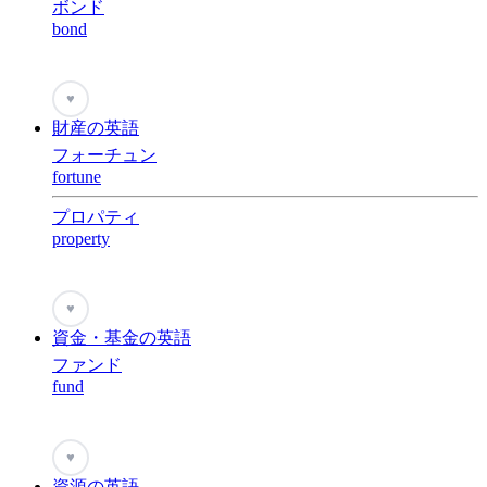
ボンド
bond
♥
財産の英語
フォーチュン
fortune
プロパティ
property
♥
資金・基金の英語
ファンド
fund
♥
資源の英語