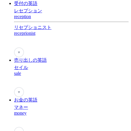
受付の英語
レセプション
reception
リセプショニスト
receprionist
♥
売り出しの英語
セイル
sale
♥
お金の英語
マネー
money