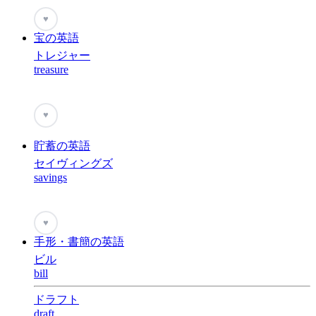
♥
宝の英語
トレジャー
treasure
♥
貯蓄の英語
セイヴィングズ
savings
♥
手形・書簡の英語
ビル
bill
ドラフト
draft