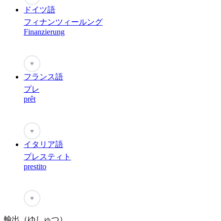
ドイツ語
フィナンツィールング
Finanzierung
♥
フランス語
プレ
prêt
♥
イタリア語
プレスティト
prestito
♥
輸出（ゆしゅつ）