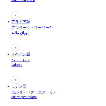
♥
アラビア語
アウラーク・マーリーヤ
أوراق مالية
♥
スペイン語
バローレス
valores
♥
ラテン語
カルタ・ペクーニアーリア
charta pecuniaria