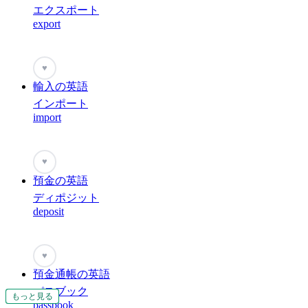
エクスポート
export
♥
輸入の英語
インポート
import
♥
預金の英語
ディポジット
deposit
♥
預金通帳の英語
パスブック
もっと見る
もっと見る
もっと見る
もっと見る
もっと見る
もっと見る
passbook