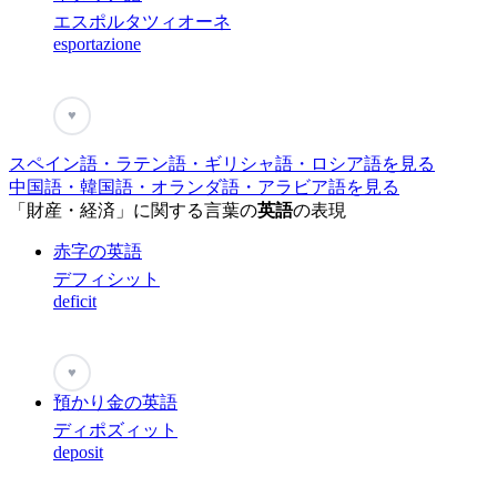
エスポルタツィオーネ
esportazione
♥
スペイン語・ラテン語・ギリシャ語・ロシア語を見る
中国語・韓国語・オランダ語・アラビア語を見る
「財産・経済」に関する言葉の
英語
の表現
赤字の英語
デフィシット
deficit
♥
預かり金の英語
ディポズィット
deposit