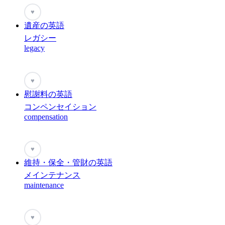
♥
遺産の英語
レガシー
legacy
♥
慰謝料の英語
コンペンセイション
compensation
♥
維持・保全・管財の英語
メインテナンス
maintenance
♥