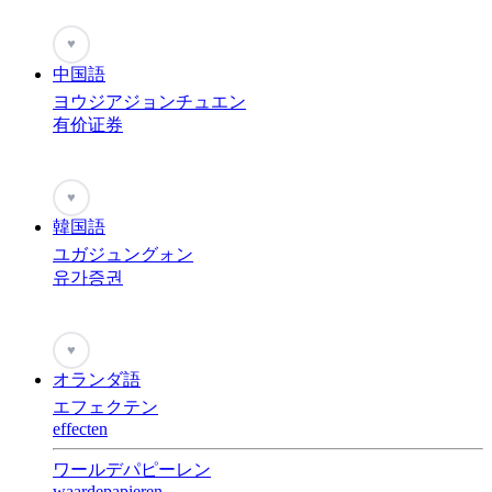
♥
中国語
ヨウジアジョンチュエン
有价证券
♥
韓国語
ユガジュングォン
유가증권
♥
オランダ語
エフェクテン
effecten
ワールデパピーレン
waardepapieren