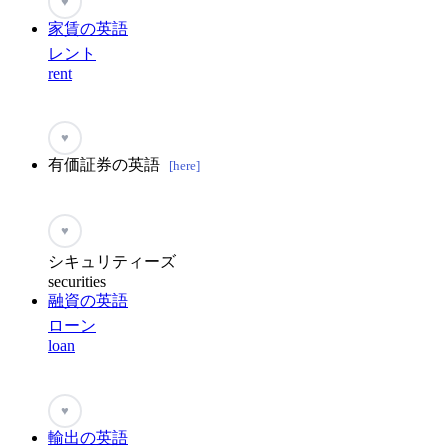
♥
家賃の英語
レント
rent
♥
有価証券の英語
[here]
♥
シキュリティーズ
securities
融資の英語
ローン
loan
♥
輸出の英語