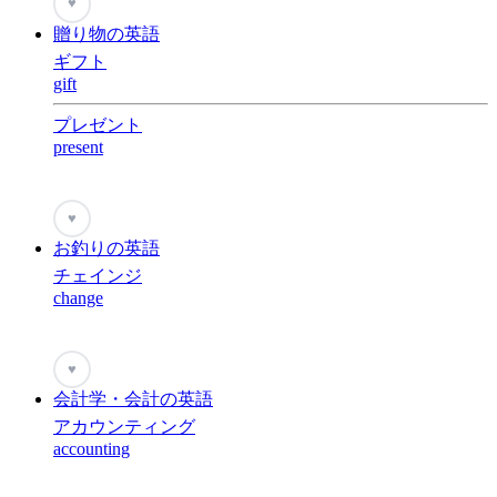
♥
贈り物の英語
ギフト
gift
プレゼント
present
♥
お釣りの英語
チェインジ
change
♥
会計学・会計の英語
アカウンティング
accounting