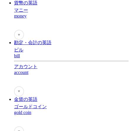
貨幣の英語
マニー
money
♥
勘定・会計の英語
ビル
bill
アカウント
account
♥
金貨の英語
ゴールドコイン
gold coin