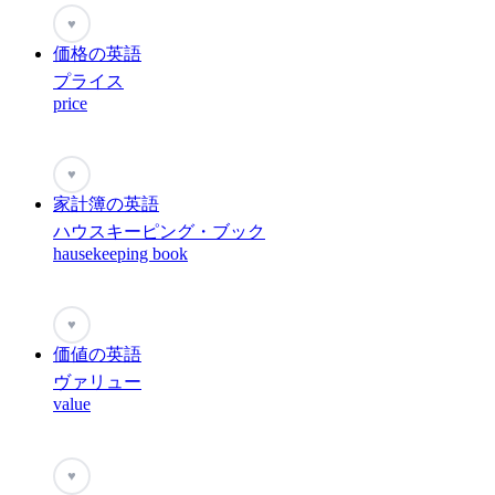
♥
価格の英語
プライス
price
♥
家計簿の英語
ハウスキーピング・ブック
hausekeeping book
♥
価値の英語
ヴァリュー
value
♥