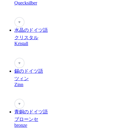
Quecksilber
♥
水晶のドイツ語
クリスタル
Kristall
♥
錫のドイツ語
ツィン
Zinn
♥
青銅のドイツ語
ブローンセ
bronze