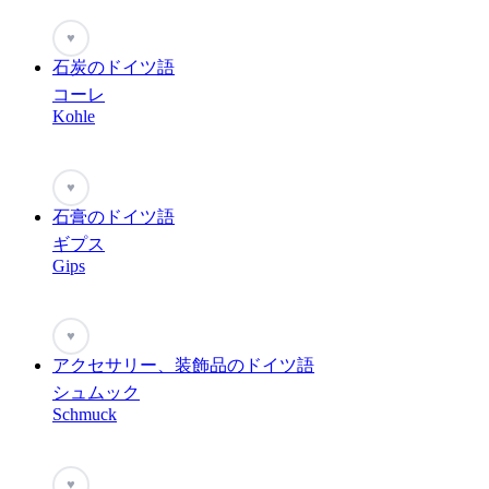
♥
石炭のドイツ語
コーレ
Kohle
♥
石膏のドイツ語
ギプス
Gips
♥
アクセサリー、装飾品のドイツ語
シュムック
Schmuck
♥