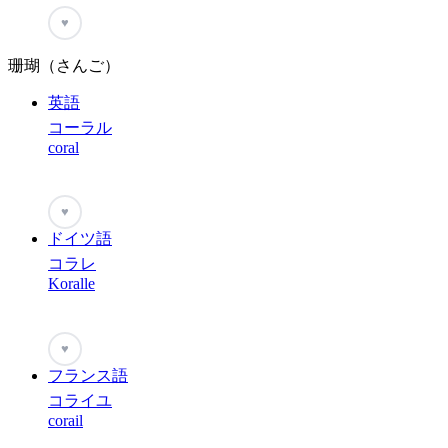
♥
珊瑚（さんご）
英語
コーラル
coral
♥
ドイツ語
コラレ
Koralle
♥
フランス語
コライユ
corail