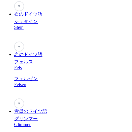
♥
石のドイツ語
シュタイン
Stein
♥
岩のドイツ語
フェルス
Fels
フェルゼン
Felsen
♥
雲母のドイツ語
グリンマー
Glimmer