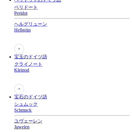
ペリドート
Peridot
ヘルグリューン
Hellgrün
♥
宝玉のドイツ語
クライノート
Kleinod
♥
宝石のドイツ語
シュムック
Schmuck
ユヴェーレン
Juwelen