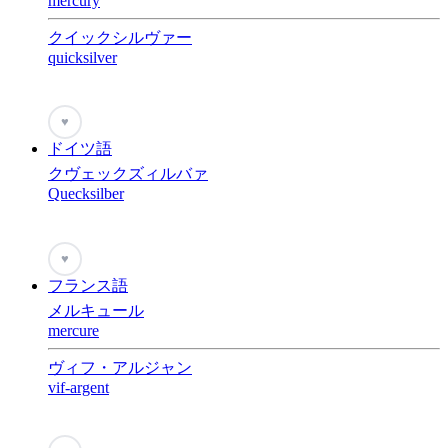
mercury
クイックシルヴァー
quicksilver
♥
ドイツ語
クヴェックズィルバァ
Quecksilber
♥
フランス語
メルキュール
mercure
ヴィフ・アルジャン
vif-argent