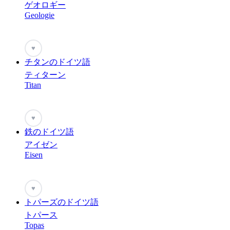
ゲオロギー
Geologie
♥
チタンのドイツ語
ティターン
Titan
♥
鉄のドイツ語
アイゼン
Eisen
♥
トパーズのドイツ語
トパース
Topas