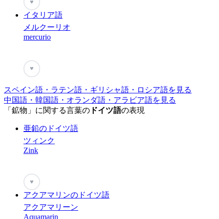
♥
イタリア語
メルクーリオ
mercurio
♥
スペイン語・ラテン語・ギリシャ語・ロシア語を見る
中国語・韓国語・オランダ語・アラビア語を見る
「鉱物」に関する言葉の
ドイツ語
の表現
亜鉛のドイツ語
ツィンク
Zink
♥
アクアマリンのドイツ語
アクアマリーン
Aquamarin