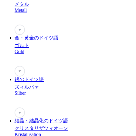
メタル
Metall
♥
金・黄金のドイツ語
ゴルト
Gold
♥
銀のドイツ語
ズィルバァ
Silber
♥
結晶・結晶化のドイツ語
クリスタリザツィオーン
Kristallisation