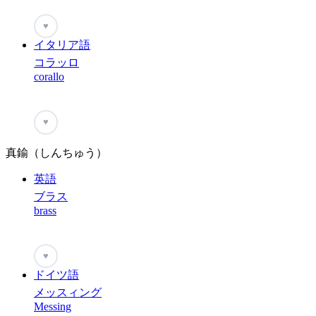
♥
イタリア語
コラッロ
corallo
♥
真鍮（しんちゅう）
英語
ブラス
brass
♥
ドイツ語
メッスィング
Messing