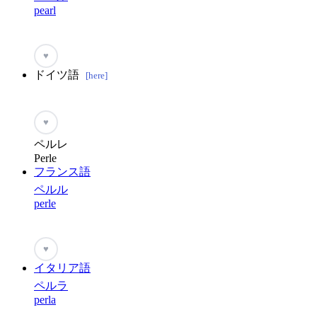
pearl
♥
ドイツ語
[here]
♥
ペルレ
Perle
フランス語
ペルル
perle
♥
イタリア語
ペルラ
perla