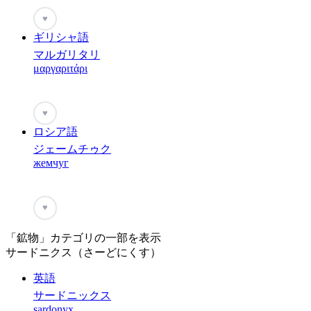
♥
ギリシャ語
マルガリタリ
μαργαριτάρι
♥
ロシア語
ジェームチゥク
жемчуг
♥
「鉱物」カテゴリの一部を表示
サードニクス（さーどにくす）
英語
サードニックス
sardonyx