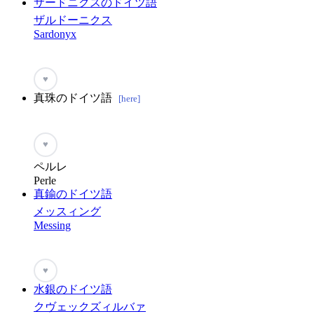
サードニクスのドイツ語
ザルドーニクス
Sardonyx
♥
真珠のドイツ語
[here]
♥
ペルレ
Perle
真鍮のドイツ語
メッスィング
Messing
♥
水銀のドイツ語
クヴェックズィルバァ