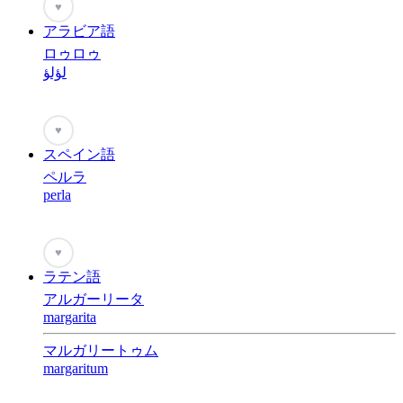
♥
アラビア語
ロゥロゥ
لؤلؤ
♥
スペイン語
ペルラ
perla
♥
ラテン語
アルガーリータ
margarita
マルガリートゥム
margaritum