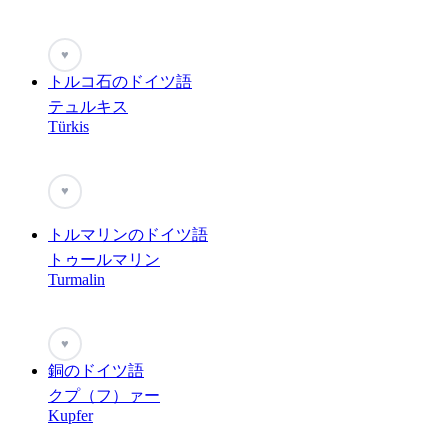
♥
トルコ石のドイツ語
テュルキス
Türkis
♥
トルマリンのドイツ語
トゥールマリン
Turmalin
♥
銅のドイツ語
クプ（フ）ァー
Kupfer