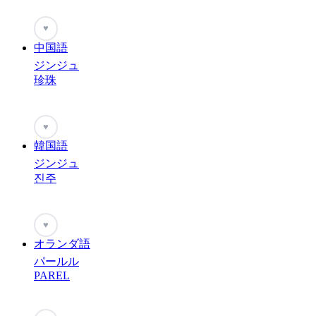
♥
中国語
ジンジュ
珍珠
♥
韓国語
ジンジュ
진주
♥
オランダ語
パールル
PAREL