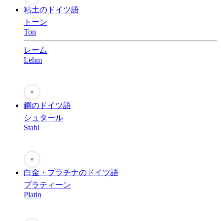
粘土のドイツ語
トーン
Ton
レー厶
Lehm
♥
鋼のドイツ語
シュタール
Stahl
♥
白金・プラチナのドイツ語
プラティーン
Platin