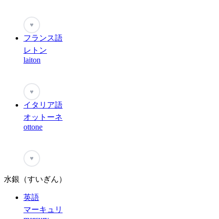
♥
フランス語
レトン
laiton
♥
イタリア語
オットーネ
ottone
♥
水銀（すいぎん）
英語
マーキュリ