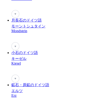
♥
月長石のドイツ語
モーントシュタイン
Mondstein
♥
小石のドイツ語
キーゼル
Kiesel
♥
鉱石・原鉱のドイツ語
エルツ
Erz