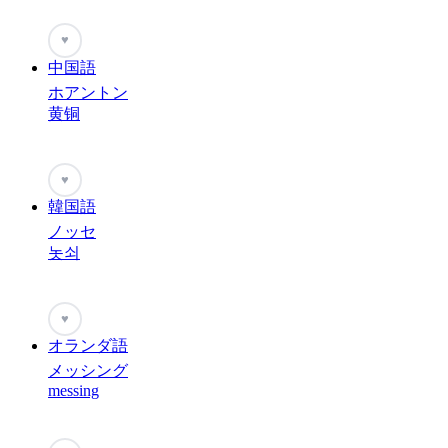
♥
中国語
ホアントン
黄铜
♥
韓国語
ノッセ
놋쇠
♥
オランダ語
メッシング
messing