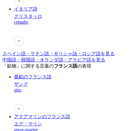
♥
イタリア語
クリスタッロ
cristallo
♥
スペイン語・ラテン語・ギリシャ語・ロシア語を見る
中国語・韓国語・オランダ語・アラビア語を見る
「鉱物」に関する言葉の
フランス語
の表現
亜鉛のフランス語
ザング
zinc
♥
アクアマリンのフランス語
エグ・マリン
aigue-marine