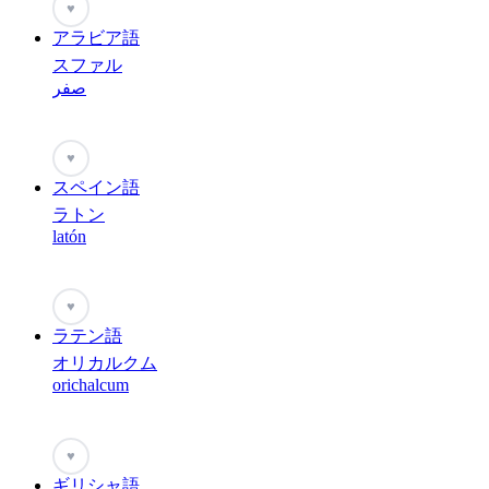
♥
アラビア語
スファル
صفر
♥
スペイン語
ラトン
latón
♥
ラテン語
オリカルクム
orichalcum
♥
ギリシャ語