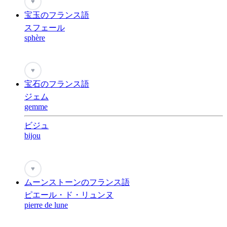
♥
宝玉のフランス語
スフェール
sphère
♥
宝石のフランス語
ジェム
gemme
ビジュ
bijou
♥
ムーンストーンのフランス語
ピエール・ド・リュンヌ
pierre de lune