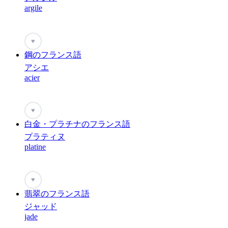
argile
♥
鋼のフランス語
アシエ
acier
♥
白金・プラチナのフランス語
プラティヌ
platine
♥
翡翠のフランス語
ジャッド
jade