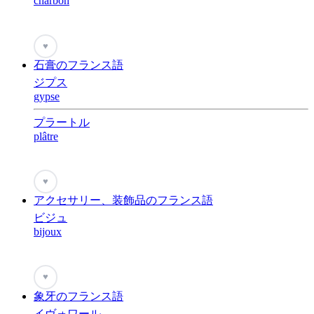
charbon
♥
石膏のフランス語
ジプス
gypse
プラートル
plâtre
♥
アクセサリー、装飾品のフランス語
ビジュ
bijoux
♥
象牙のフランス語
イヴォワール