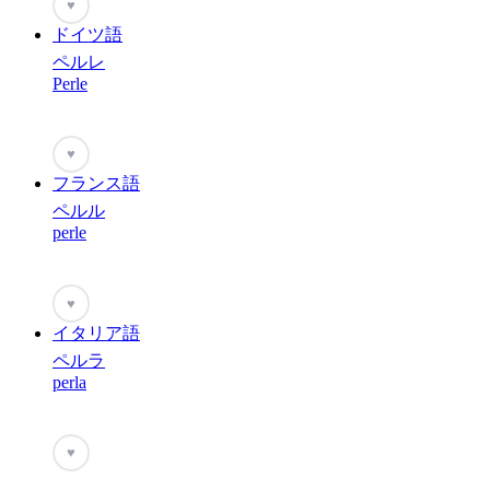
♥
ドイツ語
ペルレ
Perle
♥
フランス語
ペルル
perle
♥
イタリア語
ペルラ
perla
♥