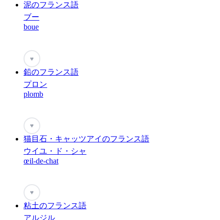
泥のフランス語
ブー
boue
♥
鉛のフランス語
プロン
plomb
♥
猫目石・キャッツアイのフランス語
ウイユ・ド・シャ
œil-de-chat
♥
粘土のフランス語
アルジル