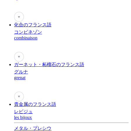
♥
化合のフランス語
コンビネゾン
combinaison
♥
ガーネット・柘榴石のフランス語
グルナ
grenat
♥
貴金属のフランス語
レビジュ
les bijoux
メタル・プレシウ