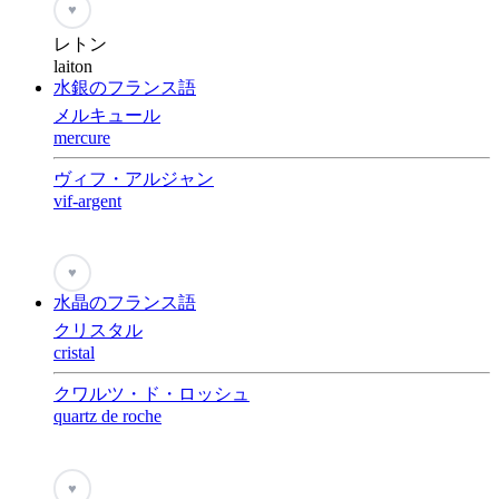
♥
レトン
laiton
水銀のフランス語
メルキュール
mercure
ヴィフ・アルジャン
vif-argent
♥
水晶のフランス語
クリスタル
cristal
クワルツ・ド・ロッシュ
quartz de roche
♥