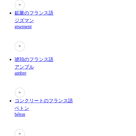
♥
鉱脈のフランス語
ジズマン
gisement
♥
琥珀のフランス語
アンブル
ambre
♥
コンクリートのフランス語
ベトン
béton
♥