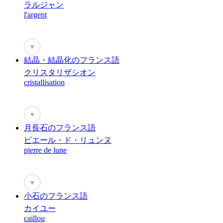
ラルジャン
l'argent
♥
結晶・結晶化のフランス語
クリスタリザシオン
cristallisation
♥
月長石のフランス語
ピエール・ド・リュンヌ
pierre de lune
♥
小石のフランス語
カイユー
caillou