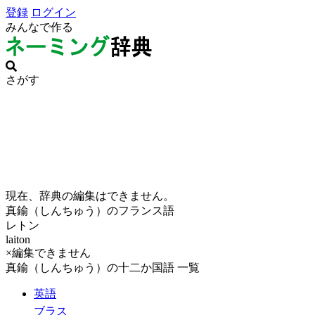
登録
ログイン
みんなで作る
さがす
現在、辞典の編集はできません。
真鍮（しんちゅう）のフランス語
レトン
laiton
×編集できません
真鍮（しんちゅう）の十二か国語 一覧
英語
ブラス