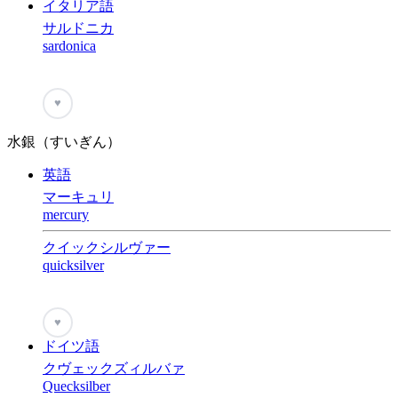
イタリア語
サルドニカ
sardonica
♥
水銀（すいぎん）
英語
マーキュリ
mercury
クイックシルヴァー
quicksilver
♥
ドイツ語
クヴェックズィルバァ
Quecksilber