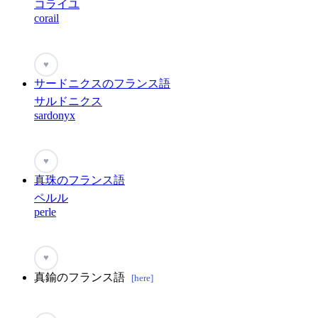
コライユ
corail
♥
サードニクスのフランス語
サルドニクス
sardonyx
♥
真珠のフランス語
ペルル
perle
♥
真鍮のフランス語
[here]