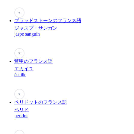
♥
ブラッドストーンのフランス語
ジャスプ・サンガン
jaspe sanguin
♥
鼈甲のフランス語
エカイユ
écaille
♥
ペリドットのフランス語
ペリド
péridot