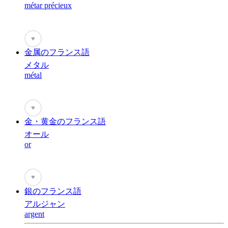
métar précieux
♥
金属のフランス語
メタル
métal
♥
金・黄金のフランス語
オール
or
♥
銀のフランス語
アルジャン
argent