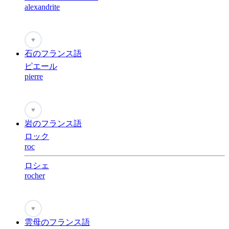
alexandrite
♥
石のフランス語
ピエール
pierre
♥
岩のフランス語
ロック
roc
ロシェ
rocher
♥
雲母のフランス語