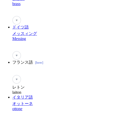
brass
♥
ドイツ語
メッスィング
Messing
♥
フランス語
[here]
♥
レトン
laiton
イタリア語
オットーネ
ottone