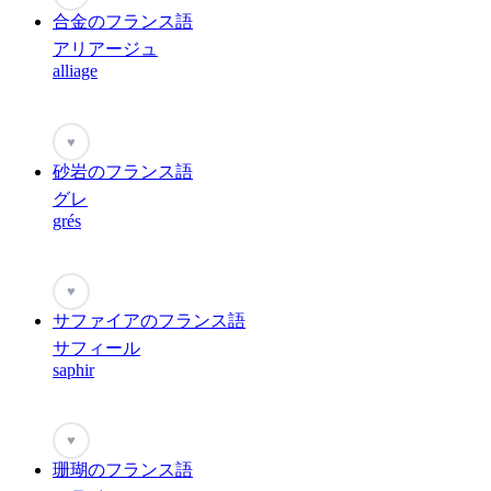
合金のフランス語
アリアージュ
alliage
♥
砂岩のフランス語
グレ
grés
♥
サファイアのフランス語
サフィール
saphir
♥
珊瑚のフランス語