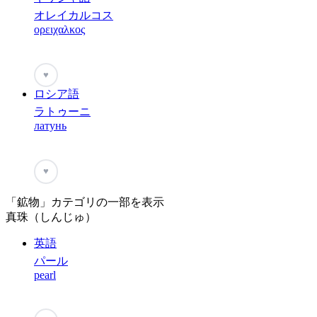
オレイカルコス
ορειχαλκος
♥
ロシア語
ラトゥーニ
латунь
♥
「鉱物」カテゴリの一部を表示
真珠（しんじゅ）
英語
パール
pearl