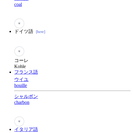
coal
♥
ドイツ語
[here]
♥
コーレ
Kohle
フランス語
ウイユ
houille
シャルボン
charbon
♥
イタリア語