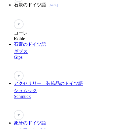
石炭のドイツ語
[here]
♥
コーレ
Kohle
石膏のドイツ語
ギプス
Gips
♥
アクセサリー、装飾品のドイツ語
シュムック
Schmuck
♥
象牙のドイツ語