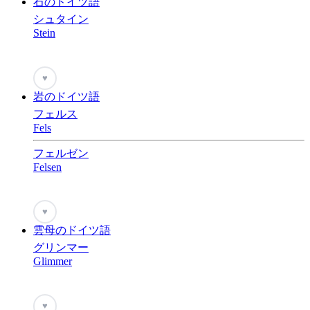
石のドイツ語
シュタイン
Stein
♥
岩のドイツ語
フェルス
Fels
フェルゼン
Felsen
♥
雲母のドイツ語
グリンマー
Glimmer
♥