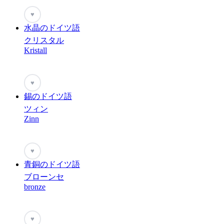
♥
水晶のドイツ語
クリスタル
Kristall
♥
錫のドイツ語
ツィン
Zinn
♥
青銅のドイツ語
ブローンセ
bronze
♥