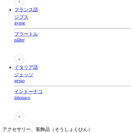
♥
フランス語
ジプス
gypse
プラートル
plâtre
♥
イタリア語
ジェッソ
gesso
イントーナコ
intonaco
♥
アクセサリー、装飾品（そうしょくひん）