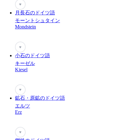
♥
月長石のドイツ語
モーントシュタイン
Mondstein
♥
小石のドイツ語
キーゼル
Kiesel
♥
鉱石・原鉱のドイツ語
エルツ
Erz
♥