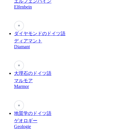
エルフェンバイン
Elfenbein
♥
ダイヤモンドのドイツ語
ディアマント
Diamant
♥
大理石のドイツ語
マルモア
Marmor
♥
地質学のドイツ語
ゲオロギー
Geologie