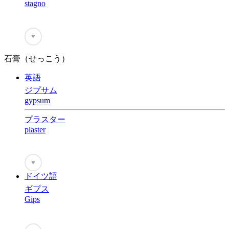
stagno
♥
石膏（せっこう）
英語
ジプサム
gypsum
プラスター
plaster
♥
ドイツ語
ギプス
Gips