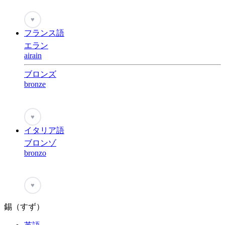
♥
フランス語
エラン
airain
ブロンズ
bronze
♥
イタリア語
ブロンゾ
bronzo
♥
錫（すず）