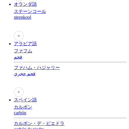
オランダ語
ステーンコール
steenkool
♥
アラビア語
ファフム
فحم
ファハム・ハジャリー
فحم حجري
♥
スペイン語
カルボン
carbón
カルボン・デ・ピエドラ