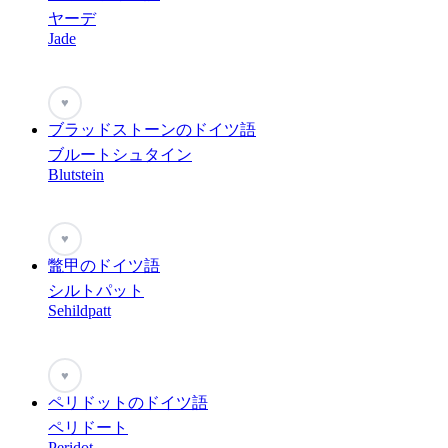
ヤーデ
Jade
♥
ブラッドストーンのドイツ語
ブルートシュタイン
Blutstein
♥
鼈甲のドイツ語
シルトパット
Sehildpatt
♥
ペリドットのドイツ語
ペリドート
Peridot