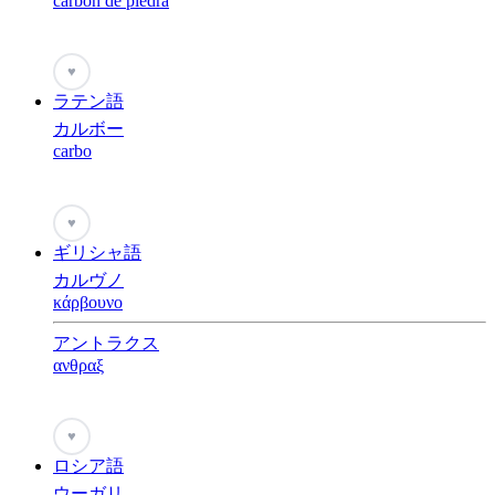
carbón de piedra
♥
ラテン語
カルボー
carbo
♥
ギリシャ語
カルヴノ
κάρβουνο
アントラクス
ανθραξ
♥
ロシア語
ウーガリ