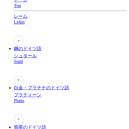
Ton
レー厶
Lehm
♥
鋼のドイツ語
シュタール
Stahl
♥
白金・プラチナのドイツ語
プラティーン
Platin
♥
翡翠のドイツ語