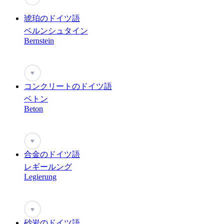
琥珀のドイツ語
ベルンシュタイン
Bernstein
♥
コンクリートのドイツ語
ベトン
Beton
♥
合金のドイツ語
レギールング
Legierung
♥
砂岩のドイツ語