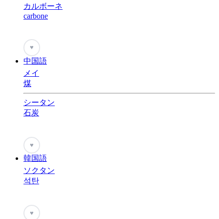
カルボーネ
carbone
♥
中国語
メイ
煤
シータン
石炭
♥
韓国語
ソクタン
석탄
♥