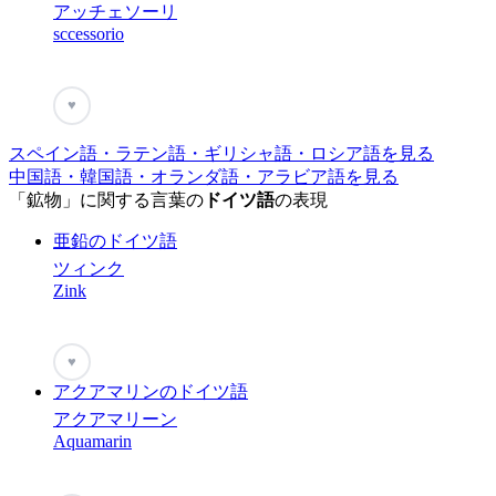
アッチェソーリ
sccessorio
♥
スペイン語・ラテン語・ギリシャ語・ロシア語を見る
中国語・韓国語・オランダ語・アラビア語を見る
「鉱物」に関する言葉の
ドイツ語
の表現
亜鉛のドイツ語
ツィンク
Zink
♥
アクアマリンのドイツ語
アクアマリーン
Aquamarin