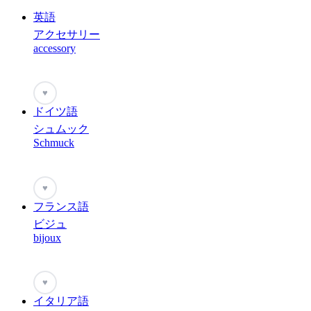
英語
アクセサリー
accessory
♥
ドイツ語
シュムック
Schmuck
♥
フランス語
ビジュ
bijoux
♥
イタリア語