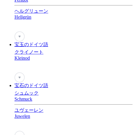
ヘルグリューン
Hellgrün
♥
宝玉のドイツ語
クライノート
Kleinod
♥
宝石のドイツ語
シュムック
Schmuck
ユヴェーレン
Juwelen