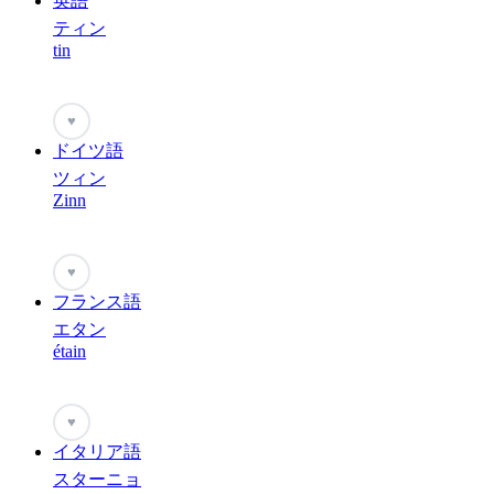
英語
ティン
tin
♥
ドイツ語
ツィン
Zinn
♥
フランス語
エタン
étain
♥
イタリア語
スターニョ