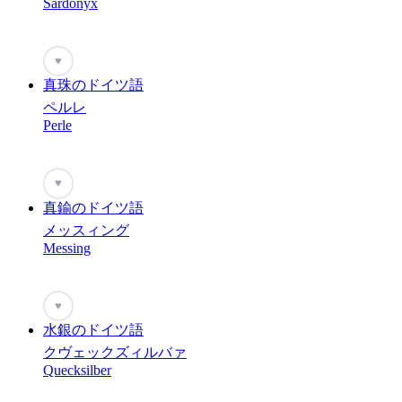
Sardonyx
♥
真珠のドイツ語
ペルレ
Perle
♥
真鍮のドイツ語
メッスィング
Messing
♥
水銀のドイツ語
クヴェックズィルバァ
Quecksilber