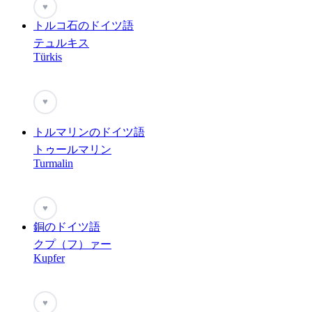
♥
トルコ石のドイツ語
テュルキス
Türkis
♥
トルマリンのドイツ語
トゥールマリン
Turmalin
♥
銅のドイツ語
クプ（フ）ァー
Kupfer
♥