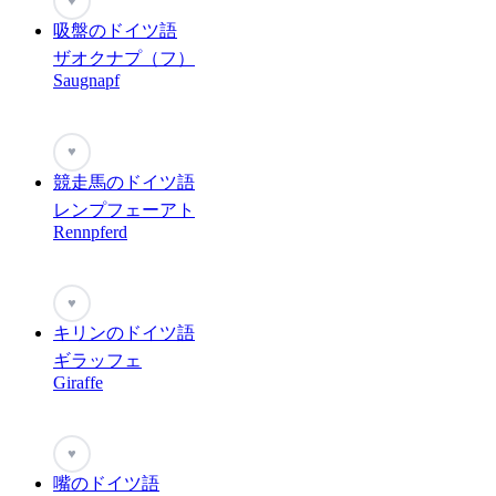
♥
吸盤のドイツ語
ザオクナプ（フ）
Saugnapf
♥
競走馬のドイツ語
レンプフェーアト
Rennpferd
♥
キリンのドイツ語
ギラッフェ
Giraffe
♥
嘴のドイツ語