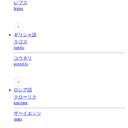
レプス
lepus
♥
ギリシャ語
ラゴス
λαγός
コウネリ
κουνέλι
♥
ロシア語
クローリク
кролик
ザーイエッツ
заяц