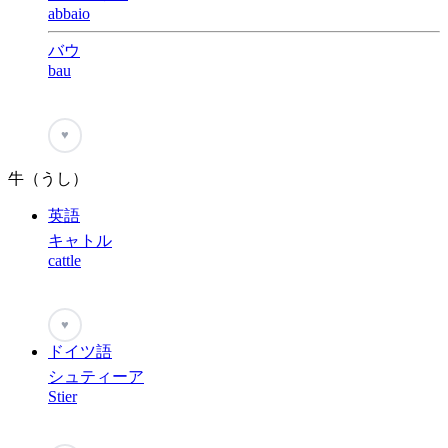
abbaio
バウ
bau
♥
牛（うし）
英語
キャトル
cattle
♥
ドイツ語
シュティーア
Stier