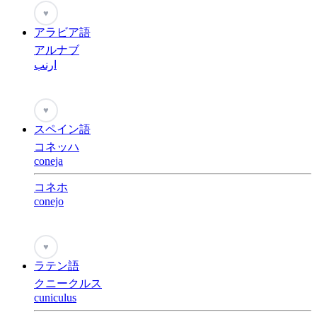
♥
アラビア語
アルナブ
ارنب
♥
スペイン語
コネッハ
coneja
コネホ
conejo
♥
ラテン語
クニークルス
cuniculus