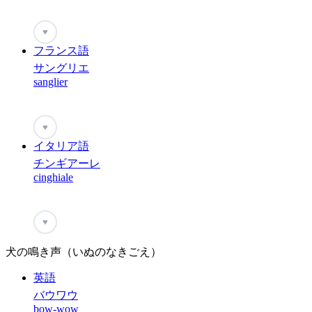
♥
フランス語
サングリエ
sanglier
♥
イタリア語
チンギアーレ
cinghiale
♥
犬の鳴き声（いぬのなきごえ）
英語
バウワウ
bow-wow