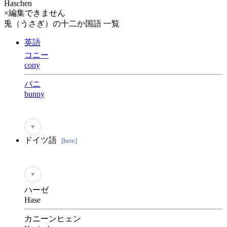
Haschen
×編集できません
兎（うさぎ）の十二か国語 一覧
英語
コニー
cony
バニ
bunny
♥
ドイツ語
[here]
♥
ハーゼ
Hase
カニーンヒェン