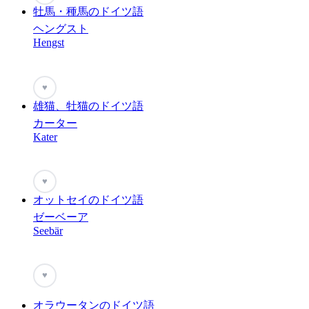
牡馬・種馬のドイツ語
ヘングスト
Hengst
♥
雄猫、牡猫のドイツ語
カーター
Kater
♥
オットセイのドイツ語
ゼーベーア
Seebär
♥
オラウータンのドイツ語