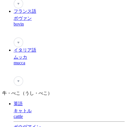
♥
フランス語
ボヴァン
bovin
♥
イタリア語
ムッカ
mucca
♥
牛・べこ（うし・べこ）
英語
キャトル
cattle
ボウヴアイン