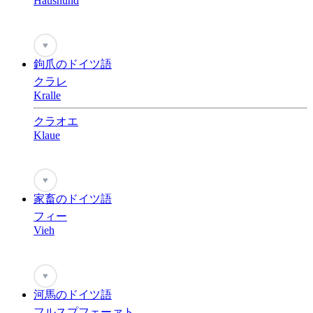
Haushund
♥
鉤爪のドイツ語
クラレ
Kralle
クラオエ
Klaue
♥
家畜のドイツ語
フィー
Vieh
♥
河馬のドイツ語
フルスプフェーァト