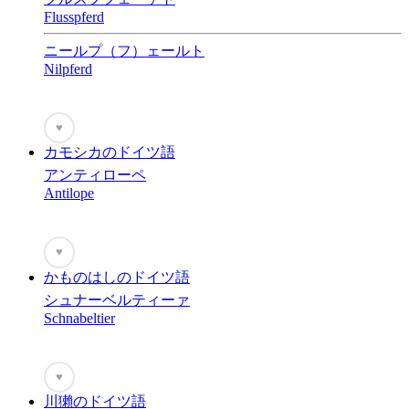
Flusspferd
ニールプ（フ）ェールト
Nilpferd
♥
カモシカのドイツ語
アンティローペ
Antilope
♥
かものはしのドイツ語
シュナーベルティーァ
Schnabeltier
♥
川獺のドイツ語