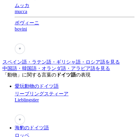
ムッカ
mucca
ボヴィーニ
bovini
♥
スペイン語・ラテン語・ギリシャ語・ロシア語を見る
中国語・韓国語・オランダ語・アラビア語を見る
「動物」に関する言葉の
ドイツ語
の表現
愛玩動物のドイツ語
リーブリングスティーア
Lieblingstier
♥
海豹のドイツ語
ロッベ