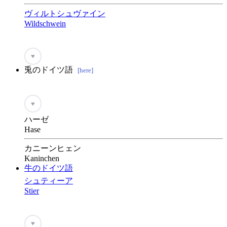
ヴィルトシュヴァイン
Wildschwein
♥
兎のドイツ語
[here]
♥
ハーゼ
Hase
カニーンヒェン
Kaninchen
牛のドイツ語
シュティーア
Stier
♥