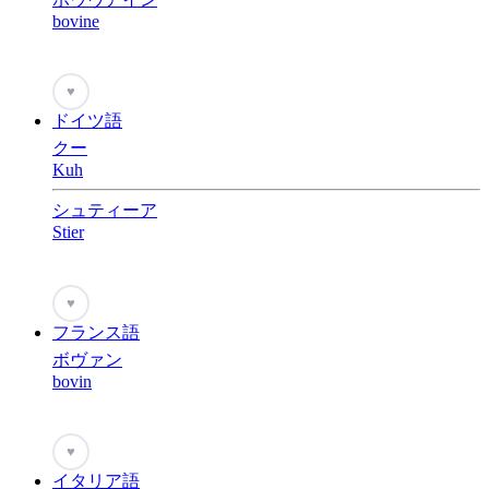
bovine
♥
ドイツ語
クー
Kuh
シュティーア
Stier
♥
フランス語
ボヴァン
bovin
♥
イタリア語