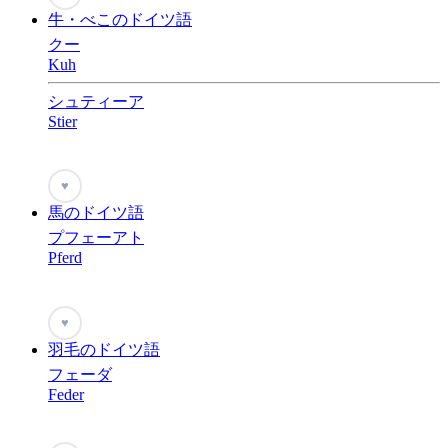
牛・べこのドイツ語
クー
Kuh
シュティーア
Stier
♥
馬のドイツ語
プフェーアト
Pferd
♥
羽毛のドイツ語
フェーダ
Feder