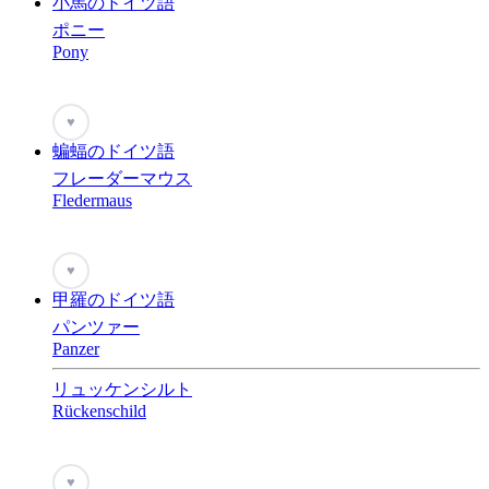
小馬のドイツ語
ポニー
Pony
♥
蝙蝠のドイツ語
フレーダーマウス
Fledermaus
♥
甲羅のドイツ語
パンツァー
Panzer
リュッケンシルト
Rückenschild
♥