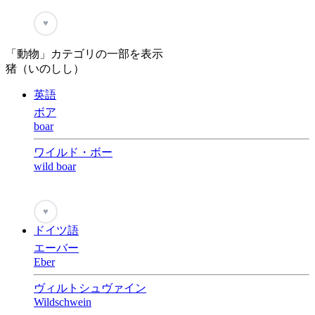
♥
「動物」カテゴリの一部を表示
猪（いのしし）
英語
ボア
boar
ワイルド・ボー
wild boar
♥
ドイツ語
エーバー
Eber
ヴィルトシュヴァイン
Wildschwein