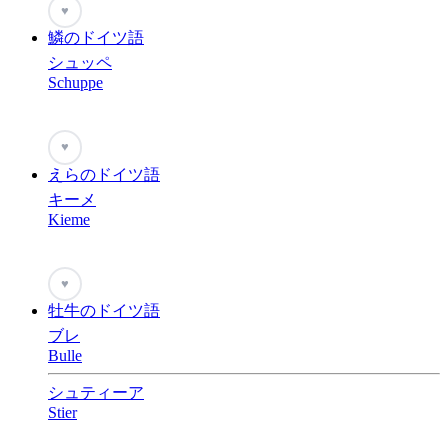
♥
鱗のドイツ語
シュッペ
Schuppe
♥
えらのドイツ語
キーメ
Kieme
♥
牡牛のドイツ語
ブレ
Bulle
シュティーア
Stier