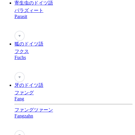
寄生虫のドイツ語
パラズィート
Parasit
♥
狐のドイツ語
フクス
Fuchs
♥
牙のドイツ語
ファング
Fang
ファングツァーン
Fangzahn