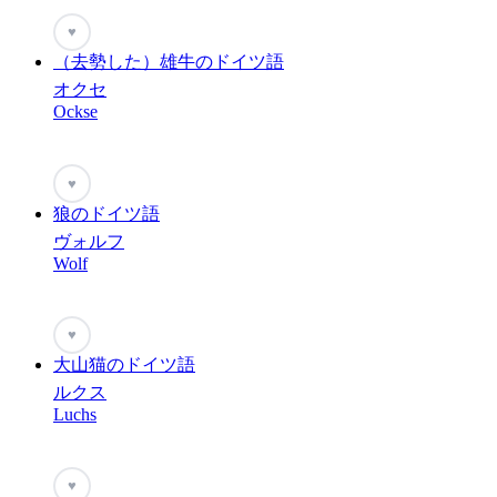
♥
（去勢した）雄牛のドイツ語
オクセ
Ockse
♥
狼のドイツ語
ヴォルフ
Wolf
♥
大山猫のドイツ語
ルクス
Luchs
♥