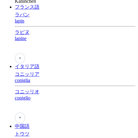
Kaninchen
フランス語
ラパン
lapin
ラピヌ
lapine
♥
イタリア語
コニッリア
coniglia
コニッリオ
coniglio
♥
中国語
トウツ