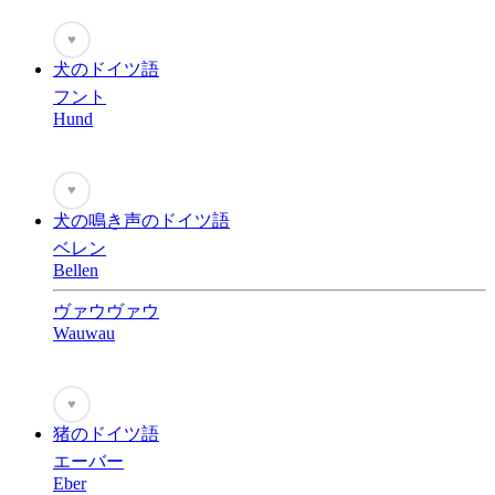
♥
犬のドイツ語
フント
Hund
♥
犬の鳴き声のドイツ語
ベレン
Bellen
ヴァウヴァウ
Wauwau
♥
猪のドイツ語
エーバー
Eber