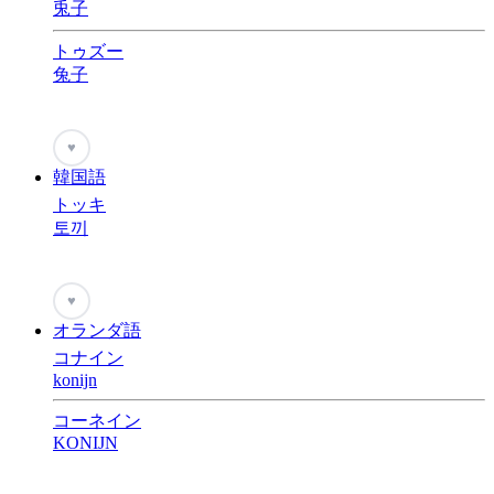
兎子
トゥズー
兔子
♥
韓国語
トッキ
토끼
♥
オランダ語
コナイン
konijn
コーネイン
KONIJN