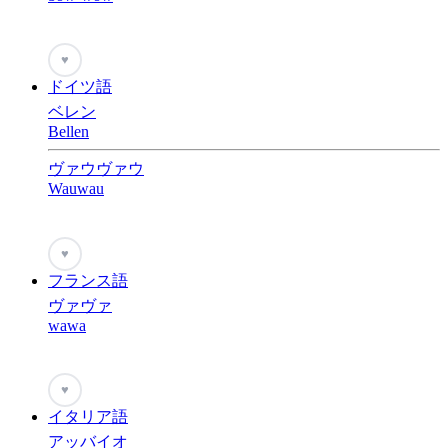
♥
ドイツ語
ベレン
Bellen
ヴァウヴァウ
Wauwau
♥
フランス語
ヴァヴァ
wawa
♥
イタリア語
アッバイオ