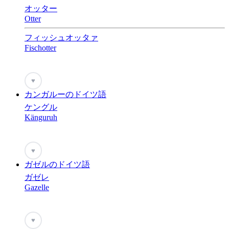
オッター
Otter
フィッシュオッタァ
Fischotter
♥
カンガルーのドイツ語
ケングル
Känguruh
♥
ガゼルのドイツ語
ガゼレ
Gazelle
♥