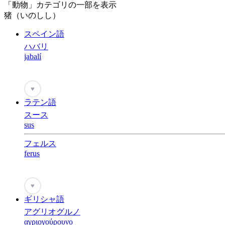
「動物」カテゴリの一部を表示
猪（いのしし）
スペイン語
ハバリ
jabalí
♥
ラテン語
スース
sus
フェルス
ferus
♥
ギリシャ語
アグリオグルノ
αγριογούρουνο