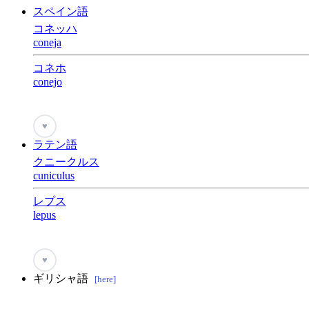
スペイン語
コネッハ
coneja
コネホ
conejo
♥
ラテン語
クニークルス
cuniculus
レプス
lepus
♥
ギリシャ語
[here]