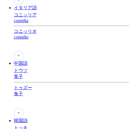
イタリア語
コニッリア
coniglia
コニッリオ
coniglio
♥
中国語
トウツ
兎子
トゥズー
兔子
♥
韓国語
トッキ