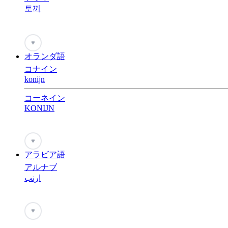
토끼
♥
オランダ語
コナイン
konijn
コーネイン
KONIJN
♥
アラビア語
アルナブ
ارنب
♥