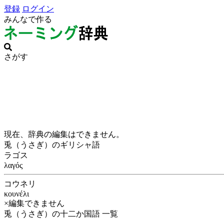
登録
ログイン
みんなで作る
さがす
現在、辞典の編集はできません。
兎（うさぎ）のギリシャ語
ラゴス
λαγός
コウネリ
κουνέλι
×編集できません
兎（うさぎ）の十二か国語 一覧