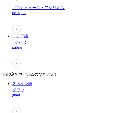
（古）ヒュース・アグリオス
υς άγριος
♥
ロシア語
カバーン
кабан
♥
犬の鳴き声（いぬのなきごえ）
スペイン語
グワウ
guau
♥