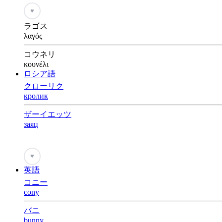
♥
ラゴス
λαγός
コウネリ
κουνέλι
ロシア語
クローリク
кролик
ザーイエッツ
заяц
♥
英語
コニー
cony
バニ
bunny