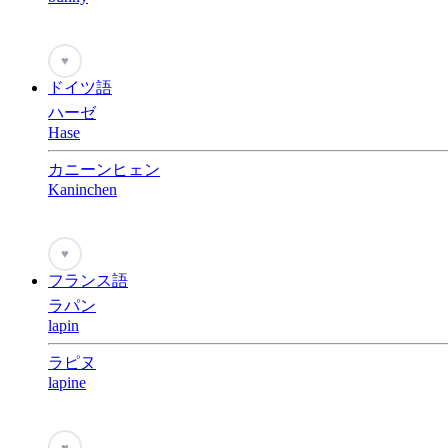
♥
ドイツ語
ハーゼ
Hase
カニーンヒェン
Kaninchen
♥
フランス語
ラパン
lapin
ラピヌ
lapine
♥