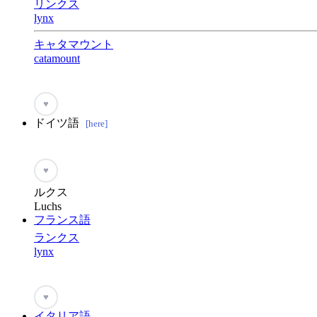
リンクス
lynx
キャタマウント
catamount
♥
ドイツ語
[here]
♥
ルクス
Luchs
フランス語
ランクス
lynx
♥
イタリア語