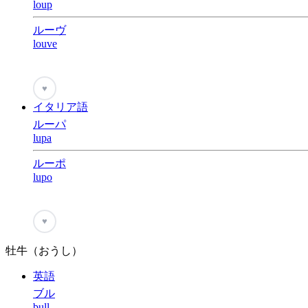
loup
ルーヴ
louve
♥
イタリア語
ルーパ
lupa
ルーポ
lupo
♥
牡牛（おうし）
英語
ブル
bull