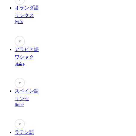
オランダ語
リンクス
lynx
♥
アラビア語
ワシャク
وشق
♥
スペイン語
リンセ
lince
♥
ラテン語