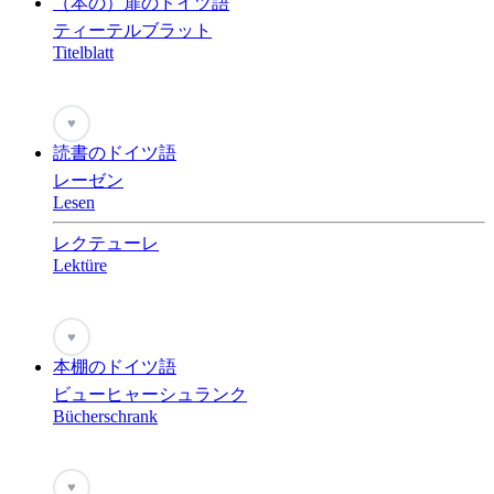
（本の）扉のドイツ語
ティーテルブラット
Titelblatt
♥
読書のドイツ語
レーゼン
Lesen
レクテューレ
Lektüre
♥
本棚のドイツ語
ビューヒャーシュランク
Bücherschrank
♥