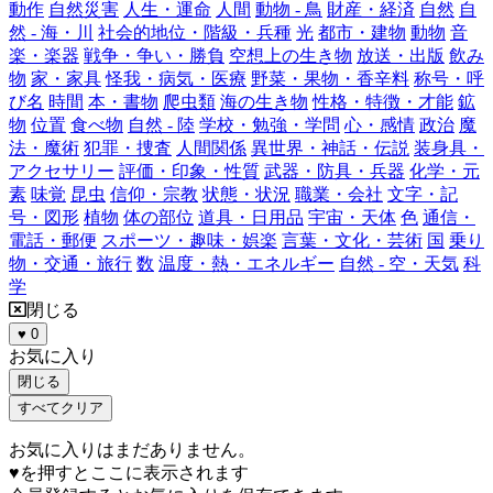
動作
自然災害
人生・運命
人間
動物 - 鳥
財産・経済
自然
自
然 - 海・川
社会的地位・階級・兵種
光
都市・建物
動物
音
楽・楽器
戦争・争い・勝負
空想上の生き物
放送・出版
飲み
物
家・家具
怪我・病気・医療
野菜・果物・香辛料
称号・呼
び名
時間
本・書物
爬虫類
海の生き物
性格・特徴・才能
鉱
物
位置
食べ物
自然 - 陸
学校・勉強・学問
心・感情
政治
魔
法・魔術
犯罪・捜査
人間関係
異世界・神話・伝説
装身具・
アクセサリー
評価・印象・性質
武器・防具・兵器
化学・元
素
味覚
昆虫
信仰・宗教
状態・状況
職業・会社
文字・記
号・図形
植物
体の部位
道具・日用品
宇宙・天体
色
通信・
電話・郵便
スポーツ・趣味・娯楽
言葉・文化・芸術
国
乗り
物・交通・旅行
数
温度・熱・エネルギー
自然 - 空・天気
科
学
閉じる
♥
0
お気に入り
閉じる
すべてクリア
お気に入りはまだありません。
♥を押すとここに表示されます