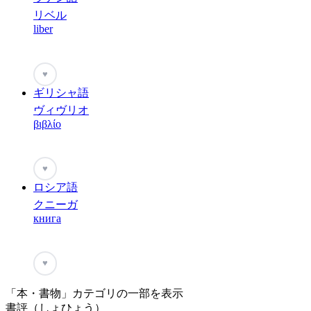
リベル
liber
♥
ギリシャ語
ヴィヴリオ
βιβλίο
♥
ロシア語
クニーガ
книга
♥
「本・書物」カテゴリの一部を表示
書評（しょひょう）