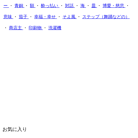
ー
・
青銅
・
額
・
酔っ払い
・
対話
・
海
・
皿
・
博愛・慈悲
・
意味
・
茄子
・
幸福・幸せ
・
そよ風
・
ステップ（舞踊などの）
・
商店主
・
印刷物
・
洗濯機
お気に入り