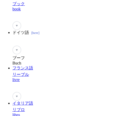
ブック
book
♥
ドイツ語
[here]
♥
ブーフ
Buch
フランス語
リーブル
livre
♥
イタリア語
リブロ
libro