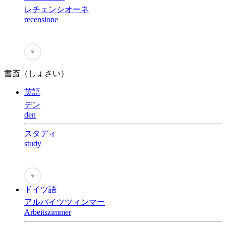
レチェンシオーネ
recensione
♥
書斎（しょさい）
英語
デン
den
スタディ
study
♥
ドイツ語
アルバイツツィンマー
Arbeitszimmer