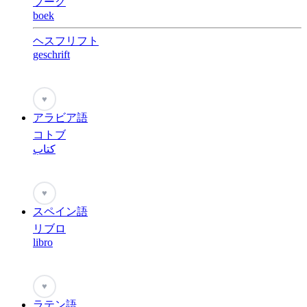
ブーク
boek
ヘスフリフト
geschrift
♥
アラビア語
コトブ
كتاب
♥
スペイン語
リブロ
libro
♥
ラテン語