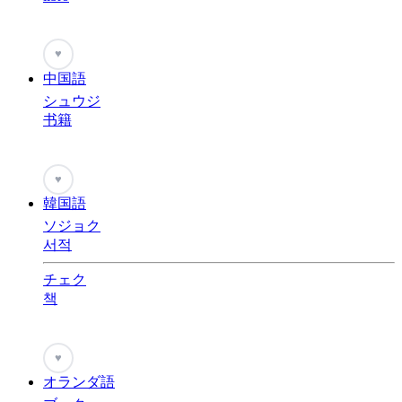
♥
中国語
シュウジ
书籍
♥
韓国語
ソジョク
서적
チェク
책
♥
オランダ語