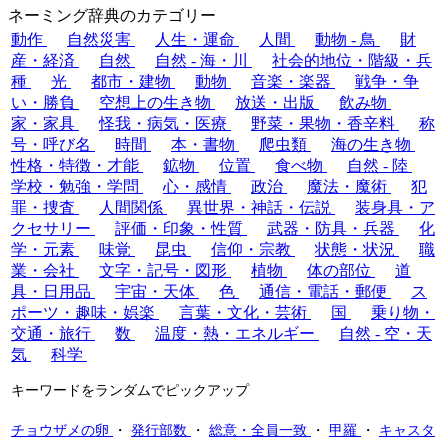
ネーミング辞典のカテゴリー
動作
自然災害
人生・運命
人間
動物 - 鳥
財
産・経済
自然
自然 - 海・川
社会的地位・階級・兵
種
光
都市・建物
動物
音楽・楽器
戦争・争
い・勝負
空想上の生き物
放送・出版
飲み物
家・家具
怪我・病気・医療
野菜・果物・香辛料
称
号・呼び名
時間
本・書物
爬虫類
海の生き物
性格・特徴・才能
鉱物
位置
食べ物
自然 - 陸
学校・勉強・学問
心・感情
政治
魔法・魔術
犯
罪・捜査
人間関係
異世界・神話・伝説
装身具・ア
クセサリー
評価・印象・性質
武器・防具・兵器
化
学・元素
味覚
昆虫
信仰・宗教
状態・状況
職
業・会社
文字・記号・図形
植物
体の部位
道
具・日用品
宇宙・天体
色
通信・電話・郵便
ス
ポーツ・趣味・娯楽
言葉・文化・芸術
国
乗り物・
交通・旅行
数
温度・熱・エネルギー
自然 - 空・天
気
科学
キーワードをランダムでピックアップ
チョウザメの卵
・
発行部数
・
総意・全員一致
・
甲羅
・
キャスタ