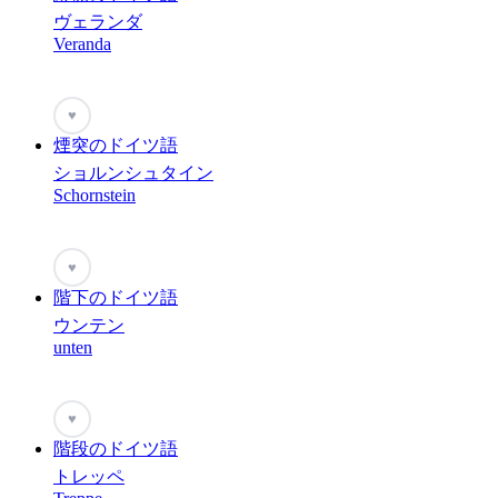
ヴェランダ
Veranda
♥
煙突のドイツ語
ショルンシュタイン
Schornstein
♥
階下のドイツ語
ウンテン
unten
♥
階段のドイツ語
トレッペ