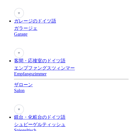
♥
ガレージのドイツ語
ガラージェ
Garage
♥
客間・応接室のドイツ語
エンプファングスツィンマー
Empfangszimmer
ザローン
Salon
♥
鏡台・化粧台のドイツ語
シュピーゲルティッシュ
Spiegeltisch