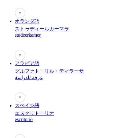
♥
オランダ語
ストゥディールカーマラ
studeerkamer
♥
アラビア語
グルファト・リル・ディラーサ
غرفة للدراسة
♥
スペイン語
エスクリトーリオ
escritorio