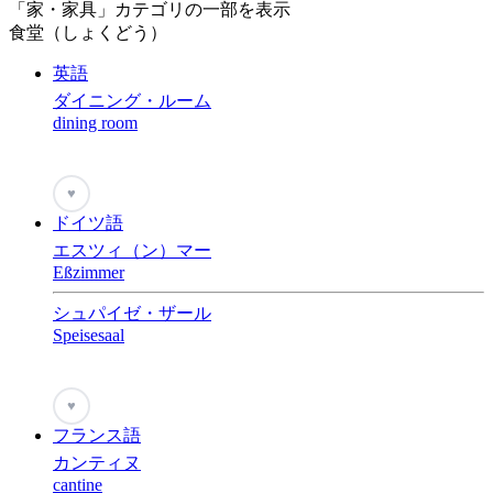
「家・家具」カテゴリの一部を表示
食堂（しょくどう）
英語
ダイニング・ルーム
dining room
♥
ドイツ語
エスツィ（ン）マー
Eßzimmer
シュパイゼ・ザール
Speisesaal
♥
フランス語
カンティヌ
cantine