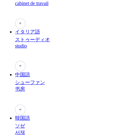
cabinet de travail
♥
イタリア語
ストゥーディオ
studio
♥
中国語
シューファン
书房
♥
韓国語
ソゼ
서재