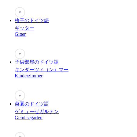
♥
格子のドイツ語
ギッター
Gitter
♥
子供部屋のドイツ語
キンダーツィ（ン）マー
Kinderzimmer
♥
菜園のドイツ語
ゲミューゼガルテン
Gemilsegarten