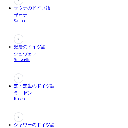
♥
サウナのドイツ語
ザオナ
Sauna
♥
敷居のドイツ語
シュヴェレ
Schwelle
♥
芝・芝生のドイツ語
ラーゼン
Rasen
♥
シャワーのドイツ語