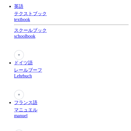
英語
テクストブック
textbook
スクールブック
schoolbook
♥
ドイツ語
レールブーフ
Lehrbuch
♥
フランス語
マニュエル
manuel