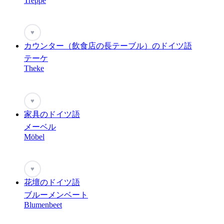
Treppe
♥
カウンター（飲食店の長テーブル）のドイツ語
テーケ
Theke
♥
家具のドイツ語
メーベル
Möbel
♥
花壇のドイツ語
ブルーメンベート
Blumenbeet