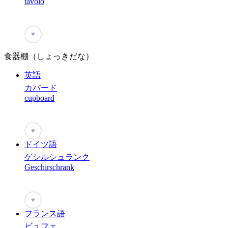
tavolo
♥
食器棚（しょっきだな）
英語
カバード
cupboard
♥
ドイツ語
ゲシルシュランク
Geschirschrank
♥
フランス語
ビュフェ