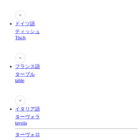
♥
ドイツ語
ティッシュ
Tisch
♥
フランス語
ターブル
table
♥
イタリア語
ターヴォラ
tavola
ターヴォロ