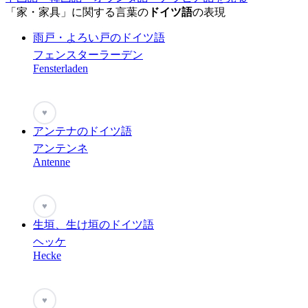
「家・家具」に関する言葉の
ドイツ語
の表現
雨戸・よろい戸のドイツ語
フェンスターラーデン
Fensterladen
♥
アンテナのドイツ語
アンテンネ
Antenne
♥
生垣、生け垣のドイツ語
ヘッケ
Hecke
♥