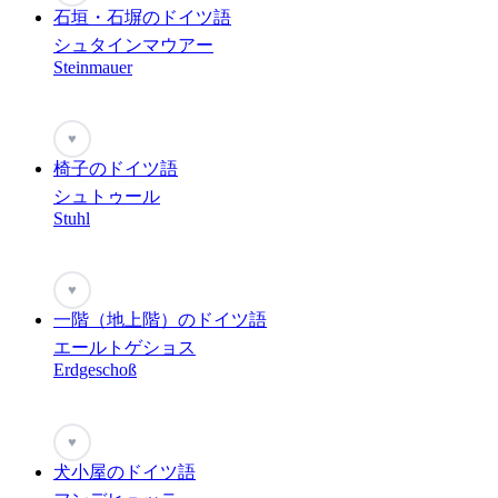
石垣・石塀のドイツ語
シュタインマウアー
Steinmauer
♥
椅子のドイツ語
シュトゥール
Stuhl
♥
一階（地上階）のドイツ語
エールトゲショス
Erdgeschoß
♥
犬小屋のドイツ語