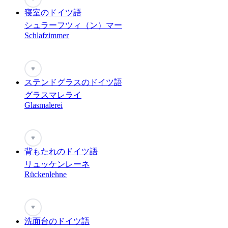
寝室のドイツ語
シュラーフツィ（ン）マー
Schlafzimmer
♥
ステンドグラスのドイツ語
グラスマレライ
Glasmalerei
♥
背もたれのドイツ語
リュッケンレーネ
Rückenlehne
♥
洗面台のドイツ語