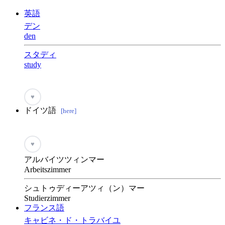
英語
デン
den
スタディ
study
♥
ドイツ語
[here]
♥
アルバイツツィンマー
Arbeitszimmer
シュトゥディーアツィ（ン）マー
Studierzimmer
フランス語
キャビネ・ド・トラバイユ