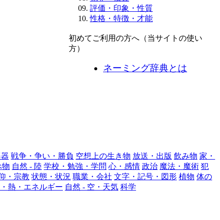
評価・印象・性質
性格・特徴・才能
初めてご利用の方へ（当サイトの使い
方）
ネーミング辞典とは
楽器
戦争・争い・勝負
空想上の生き物
放送・出版
飲み物
家・
べ物
自然 - 陸
学校・勉強・学問
心・感情
政治
魔法・魔術
犯
仰・宗教
状態・状況
職業・会社
文字・記号・図形
植物
体の
・熱・エネルギー
自然 - 空・天気
科学