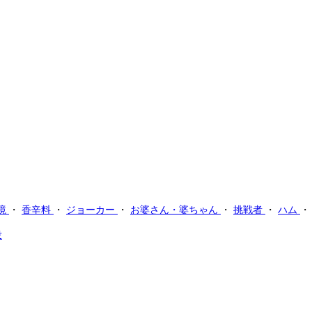
境
・
香辛料
・
ジョーカー
・
お婆さん・婆ちゃん
・
挑戦者
・
ハム
役