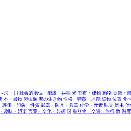
 - 海・川
社会的地位・階級・兵種
光
都市・建物
動物
音楽・
間
本・書物
爬虫類
海の生き物
性格・特徴・才能
鉱物
位置
食
ー
評価・印象・性質
武器・防具・兵器
化学・元素
味覚
昆虫
信
・趣味・娯楽
言葉・文化・芸術
国
乗り物・交通・旅行
数
温度