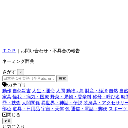
ＴＯＰ
｜お問い合わせ・不具合の報告
ネーミング辞典
さがす
×
カテゴリ
動作
自然災害
人生・運命
人間
動物 - 鳥
財産・経済
自然
自然
家具
怪我・病気・医療
野菜・果物・香辛料
称号・呼び名
時
罪・捜査
人間関係
異世界・神話・伝説
装身具・アクセサリ
部位
道具・日用品
宇宙・天体
色
通信・電話・郵便
スポーツ
閉じる
♥
0
お気に入り