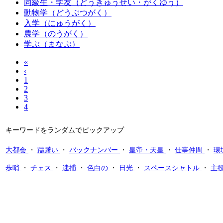
同級生・学友（どうきゅうせい・がくゆう）
動物学（どうぶつがく）
入学（にゅうがく）
農学（のうがく）
学ぶ（まなぶ）
«
‹
1
2
3
4
キーワードをランダムでピックアップ
大都会
・
躊躇い
・
バックナンバー
・
皇帝・天皇
・
仕事仲間
・
環
歩哨
・
チェス
・
逮捕
・
色白の
・
日光
・
スペースシャトル
・
主