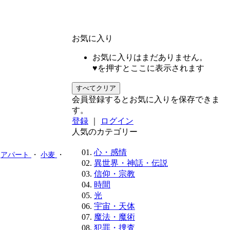
お気に入り
お気に入りはまだありません。
♥を押すとここに表示されます
すべてクリア
会員登録するとお気に入りを保存できま
す。
登録
｜
ログイン
人気のカテゴリー
心・感情
・
アパート
・
小麦
・
異世界・神話・伝説
信仰・宗教
時間
光
宇宙・天体
魔法・魔術
犯罪・捜査