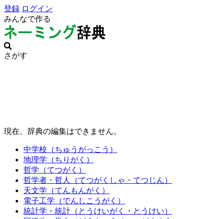
登録
ログイン
みんなで作る
さがす
現在、辞典の編集はできません。
中学校（ちゅうがっこう）
地理学（ちりがく）
哲学（てつがく）
哲学者・哲人（てつがくしゃ・てつじん）
天文学（てんもんがく）
電子工学（でんしこうがく）
統計学・統計（とうけいがく・とうけい）