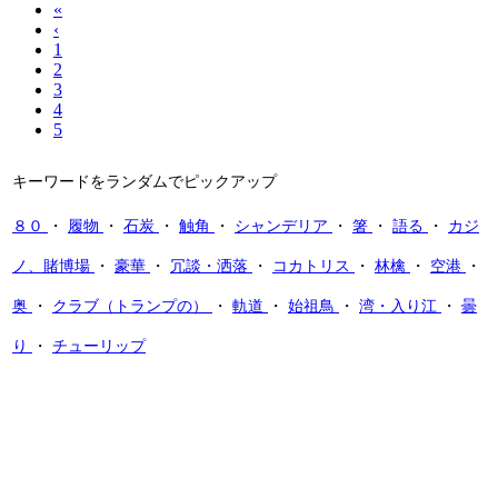
«
‹
1
2
3
4
5
キーワードをランダムでピックアップ
８０
・
履物
・
石炭
・
触角
・
シャンデリア
・
箸
・
語る
・
カジ
ノ、賭博場
・
豪華
・
冗談・洒落
・
コカトリス
・
林檎
・
空港
・
奥
・
クラブ（トランプの）
・
軌道
・
始祖鳥
・
湾・入り江
・
曇
り
・
チューリップ