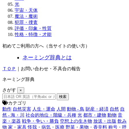
光
宇宙・天体
魔法・魔術
犯罪・捜査
評価・印象・性質
性格・特徴・才能
初めてご利用の方へ（当サイトの使い方）
ネーミング辞典とは
ＴＯＰ
｜お問い合わせ・不具合の報告
ネーミング辞典
さがす
×
カテゴリ
動作
自然災害
人生・運命
人間
動物 - 鳥
財産・経済
自然
自
然 - 海・川
社会的地位・階級・兵種
光
都市・建物
動物
音
楽・楽器
戦争・争い・勝負
空想上の生き物
放送・出版
飲み
物
家・家具
怪我・病気・医療
野菜・果物・香辛料
称号・呼