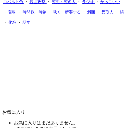
コバルト色
・
包囲攻撃
・
宛先・宛名人
・
ラジオ
・
かっこいい
・
苦味
・
時間数・時刻
・
裁く・断罪する
・
斜面
・
受取人
・
絹
・
化粧
・
話す
お気に入り
お気に入りはまだありません。