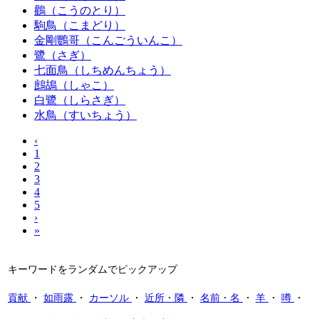
鸛（こうのとり）
駒鳥（こまどり）
金剛鸚哥（こんごういんこ）
鷺（さぎ）
七面鳥（しちめんちょう）
鷓鴣（しゃこ）
白鷺（しらさぎ）
水鳥（すいちょう）
‹
1
2
3
4
5
›
»
キーワードをランダムでピックアップ
貢献
・
如雨露
・
カーソル
・
近所・隣
・
名前・名
・
羊
・
噂
・