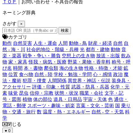
ＴＯＰ
｜お問い合わせ・不具合の報告
ネーミング辞典
さがす
×
カテゴリ
動作
自然災害
人生・運命
人間
動物 - 鳥
財産・経済
自然
自
然 - 海・川
社会的地位・階級・兵種
光
都市・建物
動物
音
楽・楽器
戦争・争い・勝負
空想上の生き物
放送・出版
飲み
物
家・家具
怪我・病気・医療
野菜・果物・香辛料
称号・呼
び名
時間
本・書物
爬虫類
海の生き物
性格・特徴・才能
鉱
物
位置
食べ物
自然 - 陸
学校・勉強・学問
心・感情
政治
魔
法・魔術
犯罪・捜査
人間関係
異世界・神話・伝説
装身具・
アクセサリー
評価・印象・性質
武器・防具・兵器
化学・元
素
味覚
昆虫
信仰・宗教
状態・状況
職業・会社
文字・記
号・図形
植物
体の部位
道具・日用品
宇宙・天体
色
通信・
電話・郵便
スポーツ・趣味・娯楽
言葉・文化・芸術
国
乗り
物・交通・旅行
数
温度・熱・エネルギー
自然 - 空・天気
科
学
閉じる
♥
0