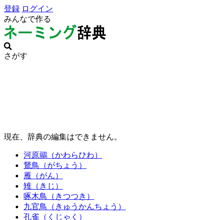
登録
ログイン
みんなで作る
さがす
現在、辞典の編集はできません。
河原鶸（かわらひわ）
鵞鳥（がちょう）
雁（がん）
雉（きじ）
啄木鳥（きつつき）
九官鳥（きゅうかんちょう）
孔雀（くじゃく）