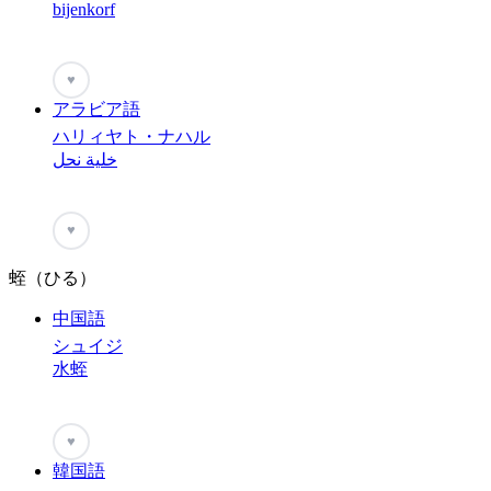
bijenkorf
♥
アラビア語
ハリィヤト・ナハル
خلية نحل
♥
蛭（ひる）
中国語
シュイジ
水蛭
♥
韓国語