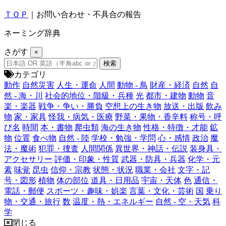
ＴＯＰ
｜お問い合わせ・不具合の報告
ネーミング辞典
さがす
×
カテゴリ
動作
自然災害
人生・運命
人間
動物 - 鳥
財産・経済
自然
自
然 - 海・川
社会的地位・階級・兵種
光
都市・建物
動物
音
楽・楽器
戦争・争い・勝負
空想上の生き物
放送・出版
飲み
物
家・家具
怪我・病気・医療
野菜・果物・香辛料
称号・呼
び名
時間
本・書物
爬虫類
海の生き物
性格・特徴・才能
鉱
物
位置
食べ物
自然 - 陸
学校・勉強・学問
心・感情
政治
魔
法・魔術
犯罪・捜査
人間関係
異世界・神話・伝説
装身具・
アクセサリー
評価・印象・性質
武器・防具・兵器
化学・元
素
味覚
昆虫
信仰・宗教
状態・状況
職業・会社
文字・記
号・図形
植物
体の部位
道具・日用品
宇宙・天体
色
通信・
電話・郵便
スポーツ・趣味・娯楽
言葉・文化・芸術
国
乗り
物・交通・旅行
数
温度・熱・エネルギー
自然 - 空・天気
科
学
閉じる