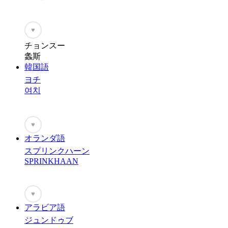
♥
チョンスー
螽斯
韓国語
ヨチ
여치
♥
オランダ語
スプリンクハーン
SPRINKHAAN
♥
アラビア語
ジュンドゥブ