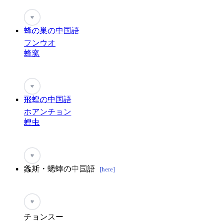
♥
蜂の巣の中国語
フンウオ
蜂窝
♥
飛蝗の中国語
ホアンチョン
蝗虫
♥
螽斯・蟋蟀の中国語
[here]
♥
チョンスー