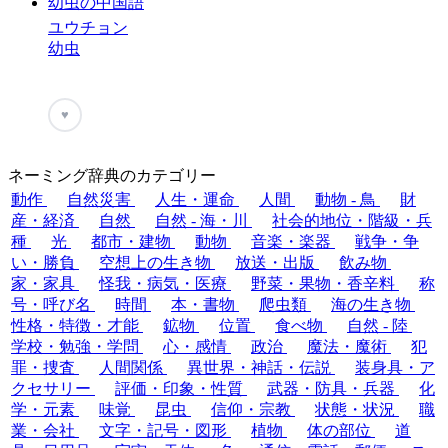
幼虫の中国語
ユウチョン
幼虫
♥
ネーミング辞典のカテゴリー
動作
自然災害
人生・運命
人間
動物 - 鳥
財
産・経済
自然
自然 - 海・川
社会的地位・階級・兵
種
光
都市・建物
動物
音楽・楽器
戦争・争
い・勝負
空想上の生き物
放送・出版
飲み物
家・家具
怪我・病気・医療
野菜・果物・香辛料
称
号・呼び名
時間
本・書物
爬虫類
海の生き物
性格・特徴・才能
鉱物
位置
食べ物
自然 - 陸
学校・勉強・学問
心・感情
政治
魔法・魔術
犯
罪・捜査
人間関係
異世界・神話・伝説
装身具・ア
クセサリー
評価・印象・性質
武器・防具・兵器
化
学・元素
味覚
昆虫
信仰・宗教
状態・状況
職
業・会社
文字・記号・図形
植物
体の部位
道