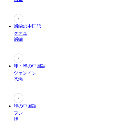
♥
蛞蝓の中国語
クオユ
蛞蝓
♥
蠅・蝿の中国語
ツァンイン
苍蝇
♥
蜂の中国語
フン
蜂