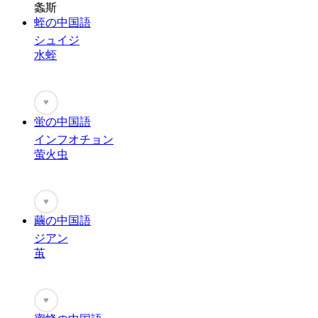
螽斯
蛭の中国語
シュイジ
水蛭
♥
蛍の中国語
インフオチョン
萤火虫
♥
繭の中国語
ジアン
茧
♥