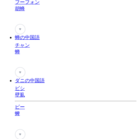
フーフォン
胡蜂
♥
蝉の中国語
チャン
蝉
♥
ダニの中国語
ビシ
壁虱
ピー
蜱
♥