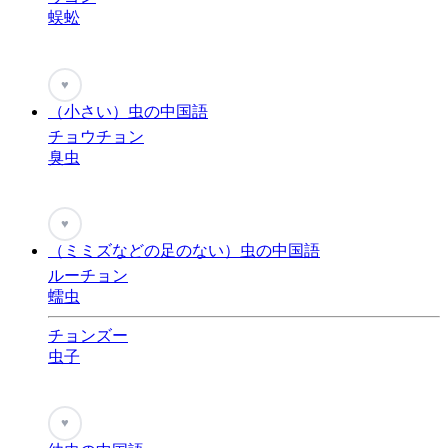
蜈蚣
♥
（小さい）虫の中国語
チョウチョン
臭虫
♥
（ミミズなどの足のない）虫の中国語
ルーチョン
蠕虫
チョンズー
虫子
♥