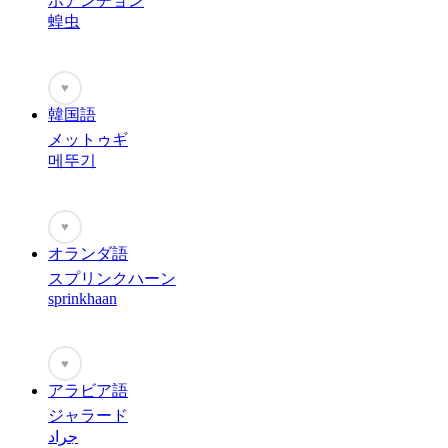
ホアンチョン
蝗虫
♥
韓国語
メットゥギ
메뚜기
♥
オランダ語
スプリンクハーン
sprinkhaan
♥
アラビア語
ジャラード
جراد