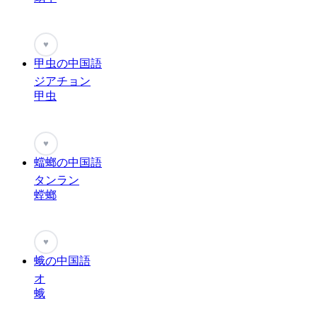
♥
甲虫の中国語
ジアチョン
甲虫
♥
蟷螂の中国語
タンラン
螳螂
♥
蛾の中国語
オ
蛾