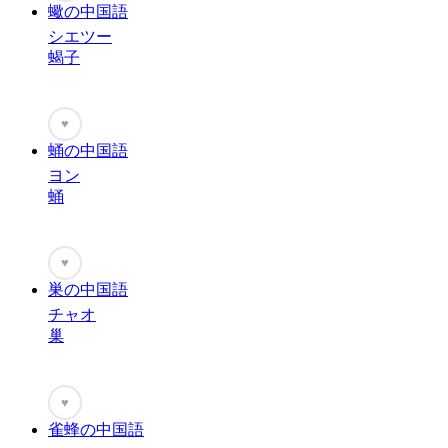
蠍の中国語
シエツー
蝎子
♥
蛹の中国語
ヨン
蛹
♥
巣の中国語
チャオ
巢
♥
雀蜂の中国語