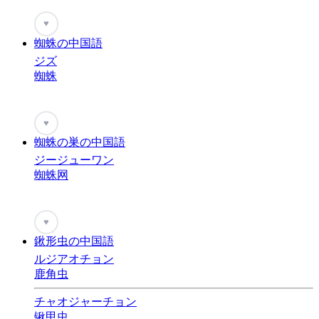
♥
蜘蛛の中国語
ジズ
蜘蛛
♥
蜘蛛の巣の中国語
ジージューワン
蜘蛛网
♥
鍬形虫の中国語
ルジアオチョン
鹿角虫
チャオジャーチョン
锹甲虫