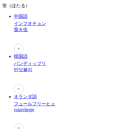
蛍（ほたる）
中国語
インフオチョン
萤火虫
♥
韓国語
パンディップリ
반딧불이
♥
オランダ語
フュールフリーヒェ
vuurvliegje
♥