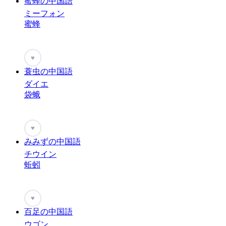
蜜蜂の中国語
ミーフォン
蜜蜂
♥
蓑虫の中国語
ダイエ
袋蛾
♥
みみずの中国語
チウイン
蚯蚓
♥
百足の中国語
ウゴン