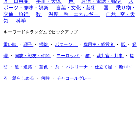
具・日用品
宇宙・天体
色
通信・電話・郵便
ス
ポーツ・趣味・娯楽
言葉・文化・芸術
国
乗り物・
交通・旅行
数
温度・熱・エネルギー
自然 - 空・天
気
科学
キーワードをランダムでピックアップ
重い味
・
獅子
・
掃除
・
ポタージュ
・
雇用主・経営者
・
脚
・
経
理
・
同志・戦友・仲間
・
ヨーロッパ
・
猫
・
裁判官・判事
・
堤
防
・
道・道路
・
菫色
・
糸
・
バレリーナ
・
仕立て屋
・
断罪す
る・懲らしめる
・
何時
・
チャコールグレー