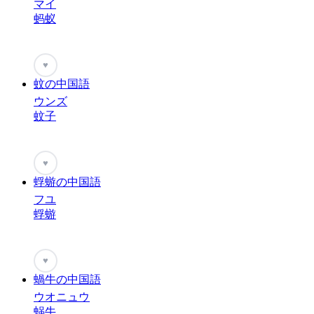
マイ
蚂蚁
♥
蚊の中国語
ウンズ
蚊子
♥
蜉蝣の中国語
フユ
蜉蝣
♥
蝸牛の中国語
ウオニュウ
蜗牛