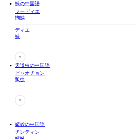
蝶の中国語
フーディエ
蝴蝶
ディエ
蝶
♥
天道虫の中国語
ピャオチョン
瓢虫
♥
蜻蛉の中国語
チンティン
蜻蜓