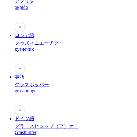
アクリダ
ακρίδα
♥
ロシア語
クゥズィニエーチク
кузнечик
♥
英語
グラスホッパー
grasshopper
♥
ドイツ語
グラースヒュップ（フ）ァー
Grashüpfer