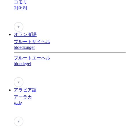
コモリ
거머리
♥
オランダ語
ブルートザイヘル
bloedzuiger
ブルートエーヘル
bloedegel
♥
アラビア語
アーラカ
علقة
♥