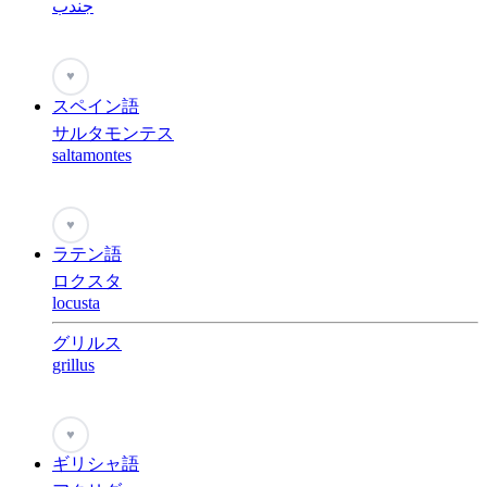
جندب
♥
スペイン語
サルタモンテス
saltamontes
♥
ラテン語
ロクスタ
locusta
グリルス
grillus
♥
ギリシャ語