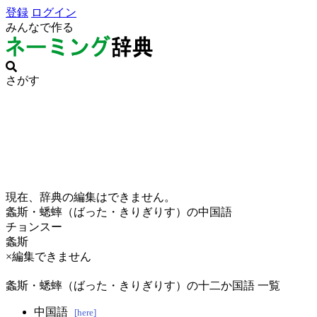
登録
ログイン
みんなで作る
さがす
現在、辞典の編集はできません。
螽斯・蟋蟀（ばった・きりぎりす）の中国語
チョンスー
螽斯
×編集できません
螽斯・蟋蟀（ばった・きりぎりす）の十二か国語 一覧
中国語
[here]