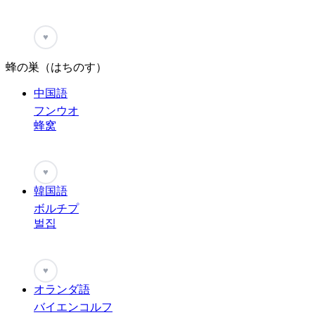
♥
蜂の巣（はちのす）
中国語
フンウオ
蜂窝
♥
韓国語
ボルチプ
벌집
♥
オランダ語
バイエンコルフ