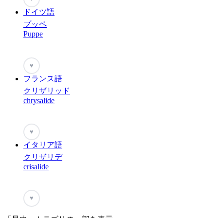
ドイツ語
プッペ
Puppe
♥
フランス語
クリザリッド
chrysalide
♥
イタリア語
クリザリデ
crisalide
♥