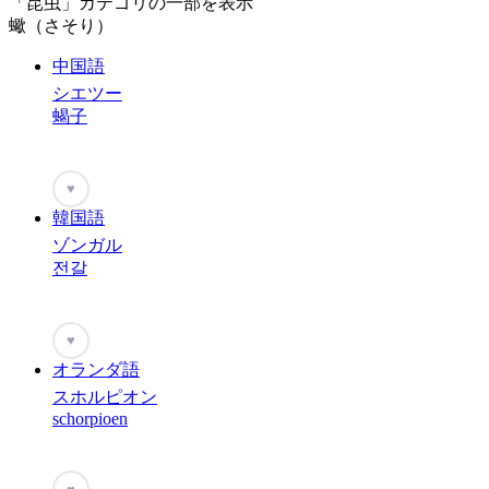
「昆虫」カテゴリの一部を表示
蠍（さそり）
中国語
シエツー
蝎子
♥
韓国語
ゾンガル
전갈
♥
オランダ語
スホルピオン
schorpioen