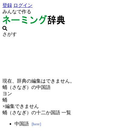
登録
ログイン
みんなで作る
さがす
現在、辞典の編集はできません。
蛹（さなぎ）の中国語
ヨン
蛹
×編集できません
蛹（さなぎ）の十二か国語 一覧
中国語
[here]