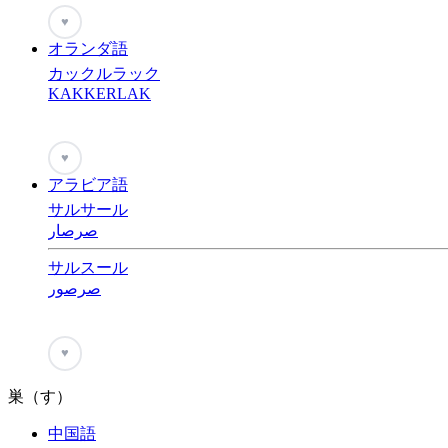
♥
オランダ語
カックルラック
KAKKERLAK
♥
アラビア語
サルサール
صرصار
サルスール
صرصور
♥
巣（す）
中国語