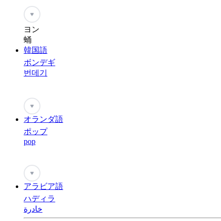
♥
ヨン
蛹
韓国語
ボンデギ
번데기
♥
オランダ語
ポップ
pop
♥
アラビア語
ハディラ
خادرة