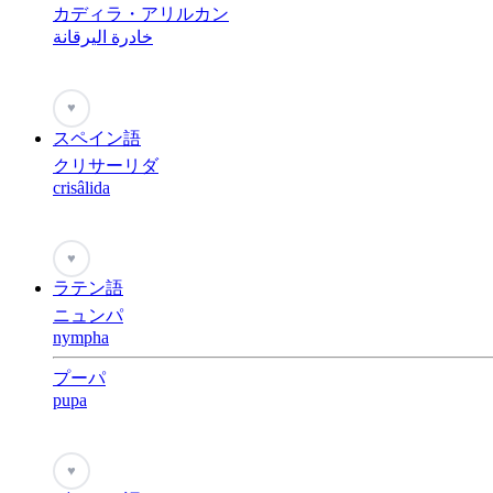
カディラ・アリルカン
خادرة اليرقانة
♥
スペイン語
クリサーリダ
crisâlida
♥
ラテン語
ニュンパ
nympha
プーパ
pupa
♥