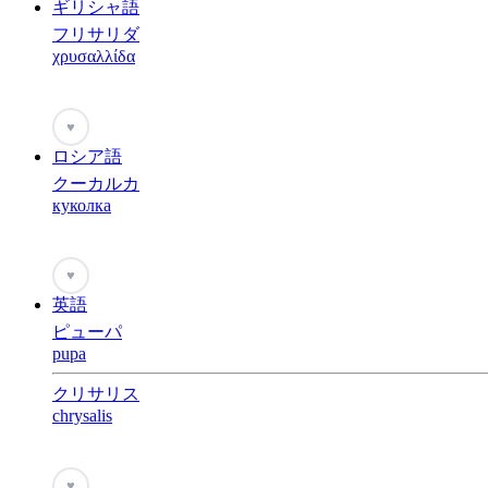
ギリシャ語
フリサリダ
χρυσαλλίδα
♥
ロシア語
クーカルカ
куколка
♥
英語
ピューパ
pupa
クリサリス
chrysalis
♥