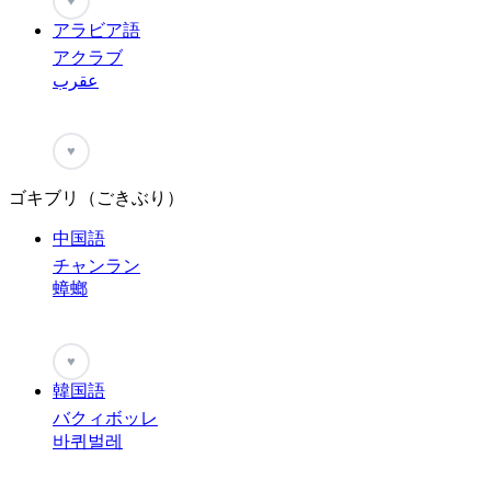
♥
アラビア語
アクラブ
عقرب
♥
ゴキブリ（ごきぶり）
中国語
チャンラン
蟑螂
♥
韓国語
バクィボッレ
바퀴벌레