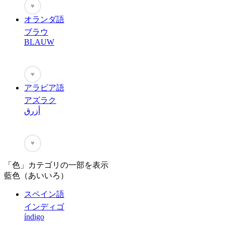
♥
オランダ語
ブラウ
BLAUW
♥
アラビア語
アズラク
أزرق
♥
「色」カテゴリの一部を表示
藍色（あいいろ）
スペイン語
インディゴ
índigo