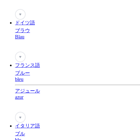
♥
ドイツ語
ブラウ
Blau
♥
フランス語
ブルー
bleu
アジュール
azur
♥
イタリア語
ブル
blu