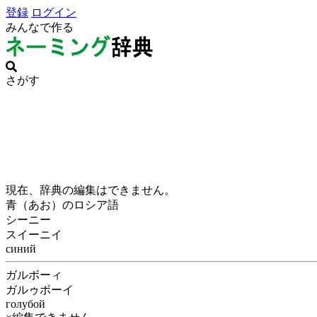
登録
ログイン
みんなで作る
さがす
現在、辞典の編集はできません。
青（あお）のロシア語
シーニー
スイーニイ
синий
ガルボーィ
ガルゥボーイ
голубой