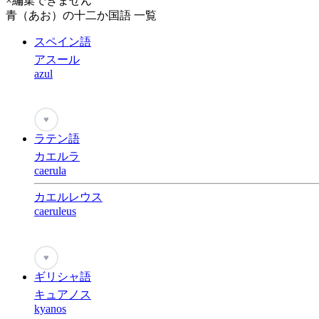
×編集できません
青（あお）の十二か国語 一覧
スペイン語
アスール
azul
♥
ラテン語
カエルラ
caerula
カエルレウス
caeruleus
♥
ギリシャ語
キュアノス
kyanos