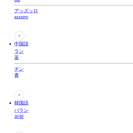
アッズッロ
azzurro
♥
中国語
ラン
蓝
チン
青
♥
韓国語
パラン
파랑