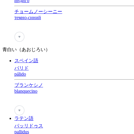
индиго
チョームノーシーニー
темно-синий
♥
青白い（あおじろい）
スペイン語
パリド
pálido
ブランケシノ
blanquecino
♥
ラテン語
パッリドゥス
pallidus