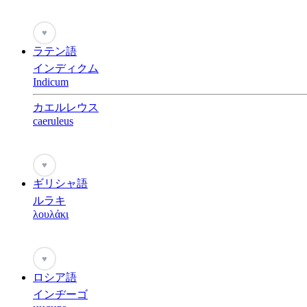
♥
ラテン語
インディクム
Indicum
カエルレウス
caeruleus
♥
ギリシャ語
ルラキ
λουλάκι
♥
ロシア語
インヂーゴ