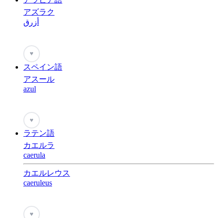
アズラク
أزرق
♥
スペイン語
アスール
azul
♥
ラテン語
カエルラ
caerula
カエルレウス
caeruleus
♥