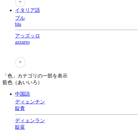
♥
イタリア語
ブル
blu
アッズッロ
azzurro
♥
「色」カテゴリの一部を表示
藍色（あいいろ）
中国語
ディェンチン
靛青
ディェンラン
靛蓝