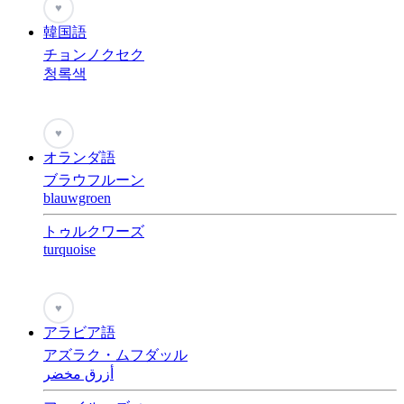
♥
韓国語
チョンノクセク
청록색
♥
オランダ語
ブラウフルーン
blauwgroen
トゥルクワーズ
turquoise
♥
アラビア語
アズラク・ムフダッル
أزرق مخضر