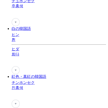
チュホンセク
주홍색
♥
白の韓国語
ヒン
흰
ヒダ
희다
♥
紅色・真紅の韓国語
チンホンセク
진홍색
♥