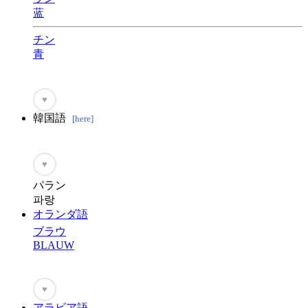
蓝
チン
青
♥
韓国語
[here]
♥
パラン
파랑
オランダ語
ブラウ
BLAUW
♥
アラビア語