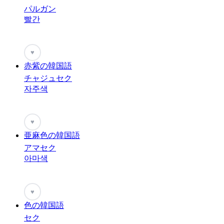
パルガン
빨간
♥
赤紫の韓国語
チャジュセク
자주색
♥
亜麻色の韓国語
アマセク
아마색
♥
色の韓国語
セク