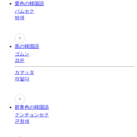
栗色の韓国語
パムセク
밤색
♥
黒の韓国語
ゴムン
검은
カマッタ
까맣다
♥
群青色の韓国語
クンチョンセク
군청색