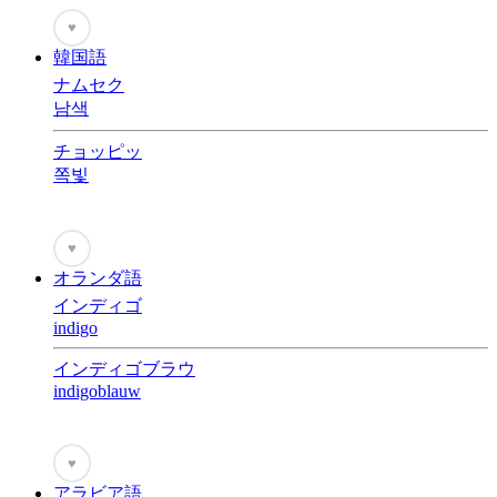
♥
韓国語
ナムセク
남색
チョッピッ
쪽빛
♥
オランダ語
インディゴ
indigo
インディゴブラウ
indigoblauw
♥
アラビア語