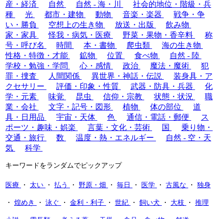
産・経済
自然
自然 - 海・川
社会的地位・階級・兵
種
光
都市・建物
動物
音楽・楽器
戦争・争
い・勝負
空想上の生き物
放送・出版
飲み物
家・家具
怪我・病気・医療
野菜・果物・香辛料
称
号・呼び名
時間
本・書物
爬虫類
海の生き物
性格・特徴・才能
鉱物
位置
食べ物
自然 - 陸
学校・勉強・学問
心・感情
政治
魔法・魔術
犯
罪・捜査
人間関係
異世界・神話・伝説
装身具・ア
クセサリー
評価・印象・性質
武器・防具・兵器
化
学・元素
味覚
昆虫
信仰・宗教
状態・状況
職
業・会社
文字・記号・図形
植物
体の部位
道
具・日用品
宇宙・天体
色
通信・電話・郵便
ス
ポーツ・趣味・娯楽
言葉・文化・芸術
国
乗り物・
交通・旅行
数
温度・熱・エネルギー
自然 - 空・天
気
科学
キーワードをランダムでピックアップ
医療
・
太い
・
払う
・
野原・畑
・
毎日
・
医学
・
古風な
・
独身
・
煌めき
・
泳ぐ
・
金利・利子
・
世紀
・
飼い犬
・
大枝
・
推理