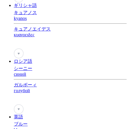
ギリシャ語
キュアノス
kyanos
キュアノエイデス
κυανοειδες
♥
ロシア語
シーニー
синий
ガルボーィ
голубой
♥
英語
ブルー