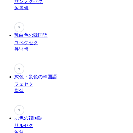
サンノクセク
상록색
♥
乳白色の韓国語
ユベクセク
유백색
♥
灰色・鼠色の韓国語
フェセク
회색
♥
肌色の韓国語
サルセク
살색