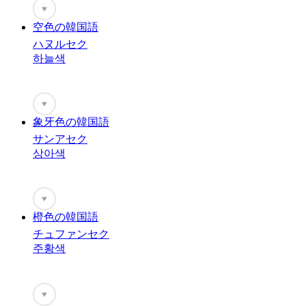
♥
空色の韓国語
ハヌルセク
하늘색
♥
象牙色の韓国語
サンアセク
상아색
♥
橙色の韓国語
チュファンセク
주황색
♥