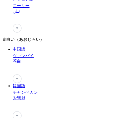
ニーリー
نيلي
♥
青白い（あおじろい）
中国語
ツァンバイ
苍白
♥
韓国語
チャンベカン
창백한
♥