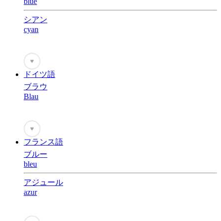
blue
シアン
cyan
♥
ドイツ語
ブラウ
Blau
♥
フランス語
ブルー
bleu
アジュール
azur