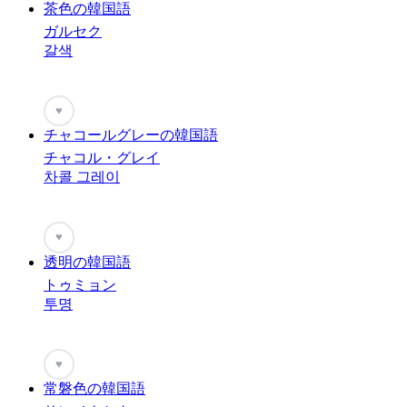
茶色の韓国語
ガルセク
갈색
♥
チャコールグレーの韓国語
チャコル・グレイ
차콜 그레이
♥
透明の韓国語
トゥミョン
투명
♥
常磐色の韓国語