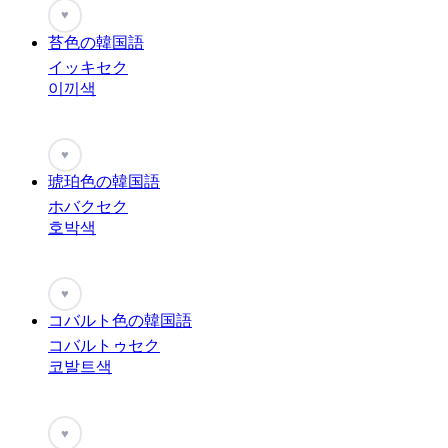
♥
苔色の韓国語
イッキセク
이끼색
♥
琥珀色の韓国語
ホバクセク
호박색
♥
コバルト色の韓国語
コバルトゥセク
코발트색
♥