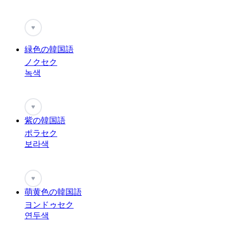
♥
緑色の韓国語
ノクセク
녹색
♥
紫の韓国語
ポラセク
보라색
♥
萌黄色の韓国語
ヨンドゥセク
연두색