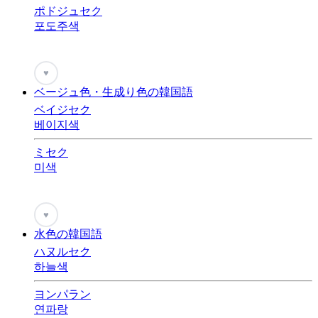
ポドジュセク
포도주색
♥
ベージュ色・生成り色の韓国語
ベイジセク
베이지색
ミセク
미색
♥
水色の韓国語
ハヌルセク
하늘색
ヨンパラン
연파랑