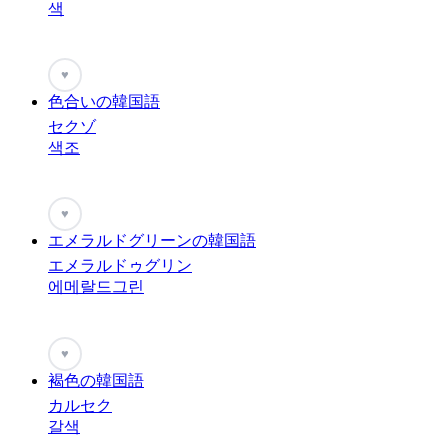
색
♥
色合いの韓国語
セクゾ
색조
♥
エメラルドグリーンの韓国語
エメラルドゥグリン
에메랄드그린
♥
褐色の韓国語
カルセク
갈색