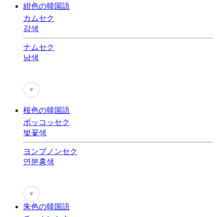
紺色の韓国語
カムセク
감색
ナムセク
남색
♥
桜色の韓国語
ポッコッセク
벚꽃색
ヨンブノンセク
연분홍색
♥
朱色の韓国語