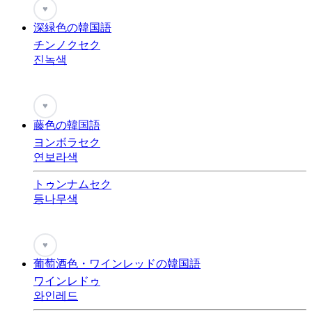
♥
深緑色の韓国語
チンノクセク
진녹색
♥
藤色の韓国語
ヨンボラセク
연보라색
トゥンナムセク
등나무색
♥
葡萄酒色・ワインレッドの韓国語
ワインレドゥ
와인레드