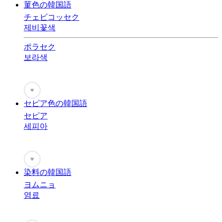
菫色の韓国語
チェビコッセク
제비꽃색
ポラセク
보라색
♥
セピア色の韓国語
セピア
세피아
♥
染料の韓国語
ヨムニョ
염료