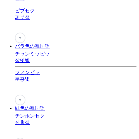
ピブセク
피부색
♥
バラ色の韓国語
チャンミッピッ
장밋빛
プノンピッ
분홍빛
♥
緋色の韓国語
チンホンセク
진홍색