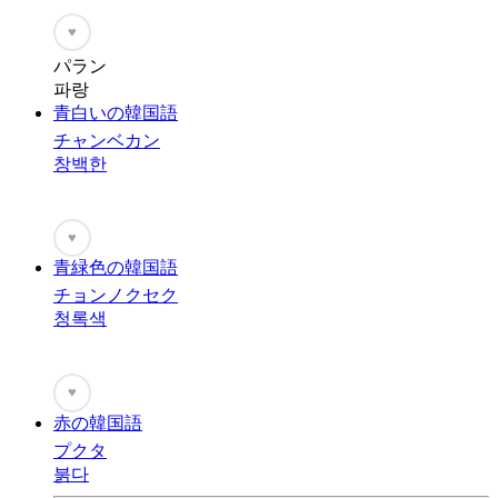
♥
パラン
파랑
青白いの韓国語
チャンベカン
창백한
♥
青緑色の韓国語
チョンノクセク
청록색
♥
赤の韓国語
プクタ
붉다