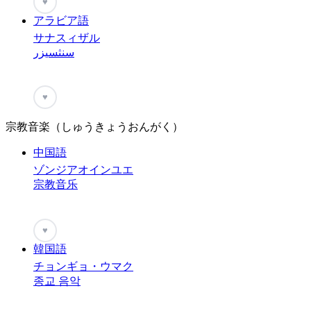
♥
アラビア語
サナスィザル
سنثسيزر
♥
宗教音楽（しゅうきょうおんがく）
中国語
ゾンジアオインユエ
宗教音乐
♥
韓国語
チョンギョ・ウマク
종교 음악