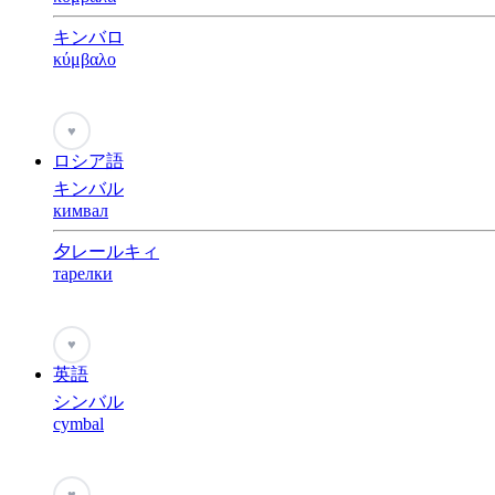
キンバロ
κύμβαλο
♥
ロシア語
キンバル
кимвал
夕レールキィ
тарелки
♥
英語
シンバル
cymbal
♥