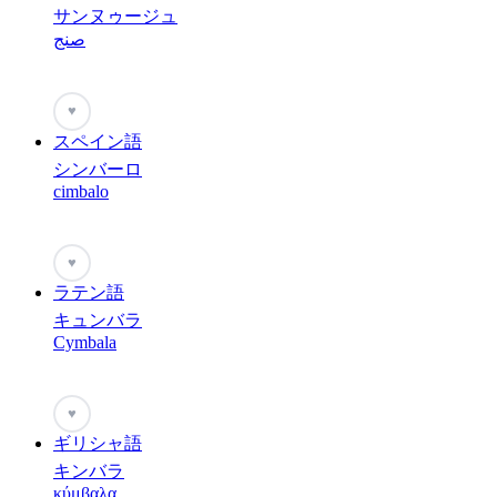
サンヌゥージュ
صنج
♥
スペイン語
シンバーロ
cimbalo
♥
ラテン語
キュンバラ
Cymbala
♥
ギリシャ語
キンバラ
κύμβαλα