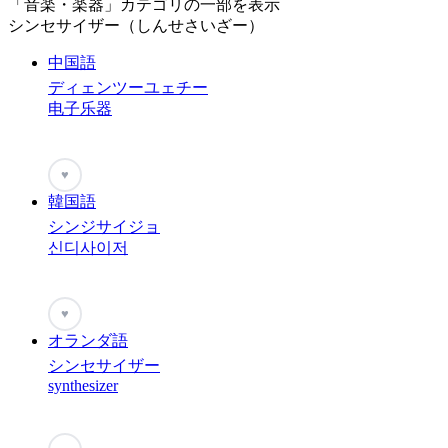
「音楽・楽器」カテゴリの一部を表示
シンセサイザー（しんせさいざー）
中国語
ディェンツーユェチー
电子乐器
♥
韓国語
シンジサイジョ
신디사이저
♥
オランダ語
シンセサイザー
synthesizer