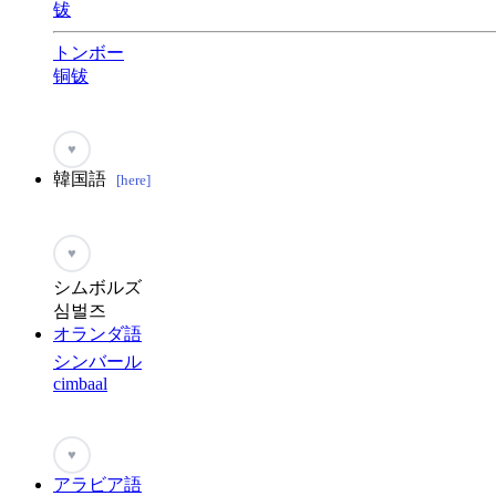
钹
トンボー
铜钹
♥
韓国語
[here]
♥
シムボルズ
심벌즈
オランダ語
シンバール
cimbaal
♥
アラビア語