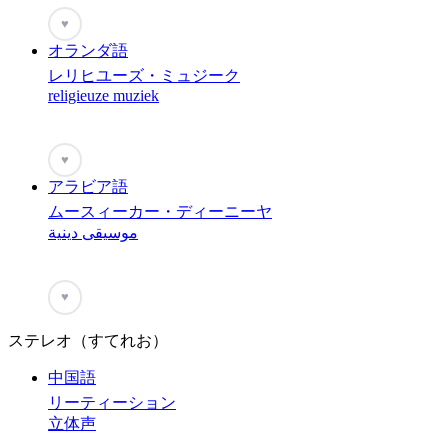
♥
オランダ語
レリヒユーズ・ミュジーク
religieuze muziek
♥
アラビア語
ムースィーカー・ディーニーヤ
موسيقى دينية
♥
ステレオ（すてれお）
中国語
リーティーション
立体声