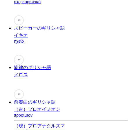
στερεοφωνικό
♥
スピーカーのギリシャ語
イキオ
ηχείο
♥
旋律のギリシャ語
メロス
♥
前奏曲のギリシャ語
（古）プロオイミオン
προοιμιον
（現）プロアナクルズマ