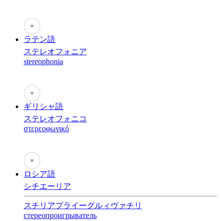
♥
ラテン語
ステレオフォニア
stereophonia
♥
ギリシャ語
ステレオフォニコ
στερεοφωνικό
♥
ロシア語
シチエーリア
スチリアプライーグルィヴァチリ
стереопроигрыватель