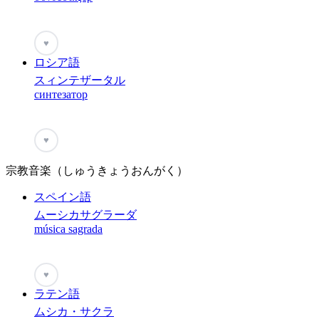
♥
ロシア語
スィンテザータル
синтезатор
♥
宗教音楽（しゅうきょうおんがく）
スペイン語
ムーシカサグラーダ
música sagrada
♥
ラテン語
ムシカ・サクラ