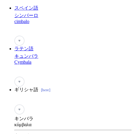
スペイン語
シンバーロ
cimbalo
♥
ラテン語
キュンバラ
Cymbala
♥
ギリシャ語
[here]
♥
キンバラ
κύμβαλα