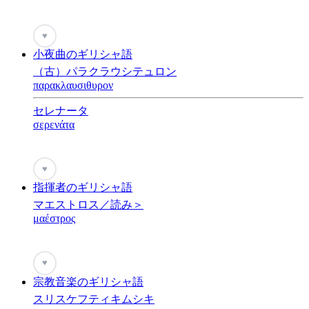
♥
小夜曲のギリシャ語
（古）パラクラウシテュロン
παρακλαυσιθυρον
セレナータ
σερενάτα
♥
指揮者のギリシャ語
マエストロス／読み＞
μαέστρος
♥
宗教音楽のギリシャ語
スリスケフティキムシキ