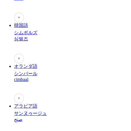
♥
韓国語
シムボルズ
심벌즈
♥
オランダ語
シンバール
cimbaal
♥
アラビア語
サンヌゥージュ
صنج