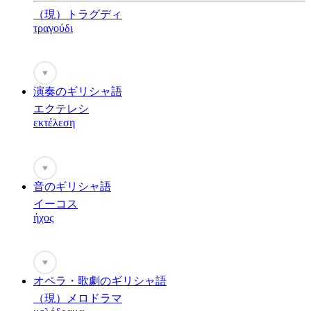
（現）トラグディ
τραγούδι
♥
演奏のギリシャ語
エクテレシ
εκτέλεση
♥
音のギリシャ語
イーコス
ήχος
♥
オペラ・歌劇のギリシャ語
（現）メロドラマ