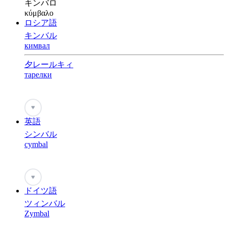
キンバロ
κύμβαλο
ロシア語
キンバル
кимвал
夕レールキィ
тарелки
♥
英語
シンバル
cymbal
♥
ドイツ語
ツィンバル
Zymbal