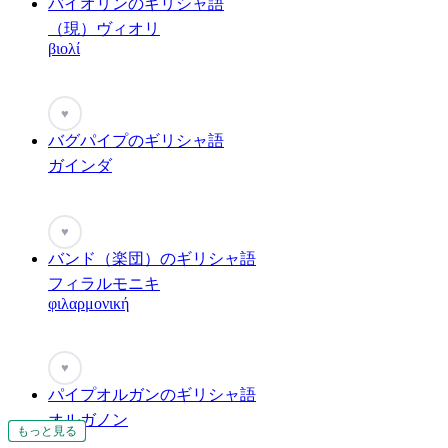
バイオリンのギリシャ語
（現）ヴィオリ
βιολί
♥
バグパイプのギリシャ語
ガインダ
♥
バンド（楽団）のギリシャ語
フィラルモニキ
φιλαρμονική
♥
パイプオルガンのギリシャ語
オルガノン
もっと見る
もっと見る
もっと見る
もっと見る
もっと見る