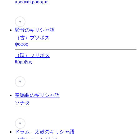
προανάκρουσμα
♥
騒音のギリシャ語
（古）プソポス
ψοφος
（現）ソリボス
θόρυβος
♥
奏鳴曲のギリシャ語
ソナタ
♥
ドラム、太鼓のギリシャ語