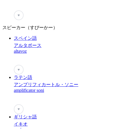
♥
スピーカー（すぴーかー）
スペイン語
アルタボース
altavoz
♥
ラテン語
アンプリフィカートル・ソニー
amplificator soni
♥
ギリシャ語
イキオ