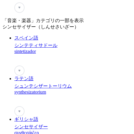
♥
「音楽・楽器」カテゴリの一部を表示
シンセサイザー（しんせさいざー）
スペイン語
シンテティサドール
sintetizador
♥
ラテン語
シュンテシザートーリウム
synthesizatorium
♥
ギリシャ語
シンセサイザー
συνθεσάιζερ