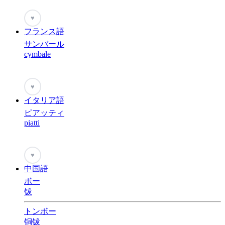
♥
フランス語
サンバール
cymbale
♥
イタリア語
ピアッティ
piatti
♥
中国語
ボー
钹
トンボー
铜钹