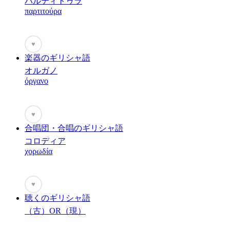
パルティトゥラ
παρτιτούρα
♥
楽器のギリシャ語
オルガノ
όργανο
♥
合唱団・合唱のギリシャ語
コロディア
χορωδία
♥
聴くのギリシャ語
（古）OR（現）