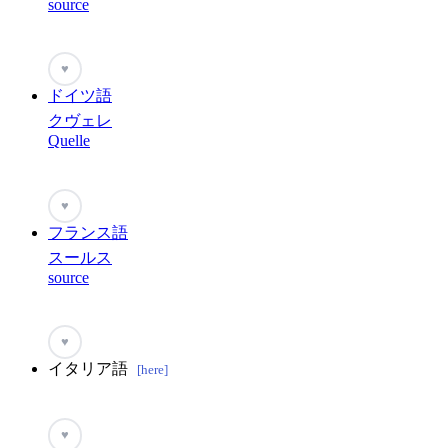
source
♥
ドイツ語
クヴェレ
Quelle
♥
フランス語
スールス
source
♥
イタリア語
[here]
♥