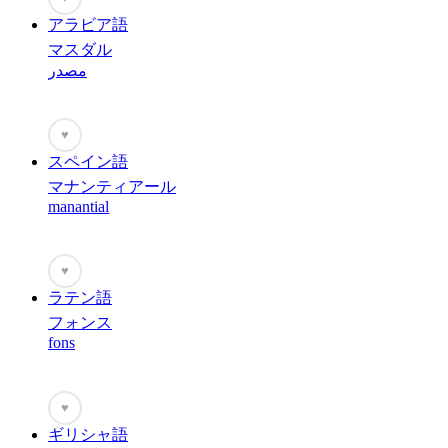
アラビア語
マスダル
مصدر
♥
スペイン語
マナンティアール
manantial
♥
ラテン語
フォンス
fons
♥
ギリシャ語