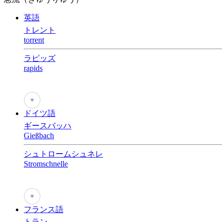
英語
トレント
torrent
ラピッズ
rapids
♥
ドイツ語
ギースバッハ
Gießbach
シュトロームシュネレ
Stromschnelle
♥
フランス語
トラン