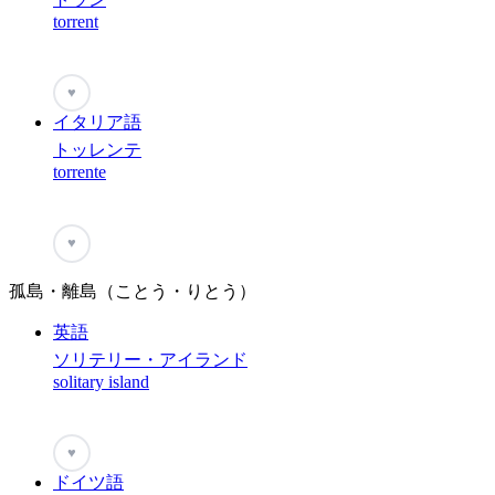
torrent
♥
イタリア語
トッレンテ
torrente
♥
孤島・離島（ことう・りとう）
英語
ソリテリー・アイランド
solitary island
♥
ドイツ語