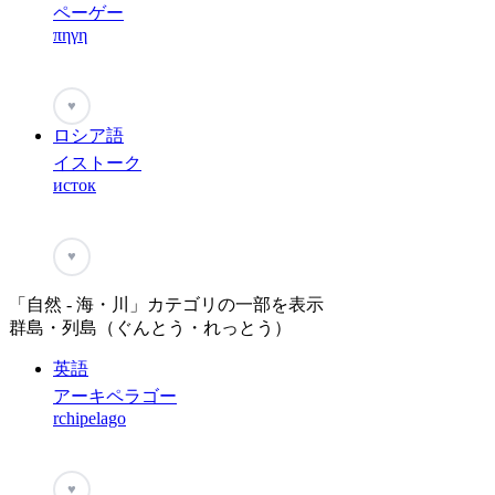
ペーゲー
πηγη
♥
ロシア語
イストーク
исток
♥
「自然 - 海・川」カテゴリの一部を表示
群島・列島（ぐんとう・れっとう）
英語
アーキペラゴー
rchipelago
♥