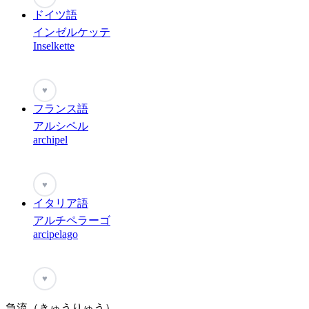
ドイツ語
インゼルケッテ
Inselkette
♥
フランス語
アルシペル
archipel
♥
イタリア語
アルチペラーゴ
arcipelago
♥
急流（きゅうりゅう）