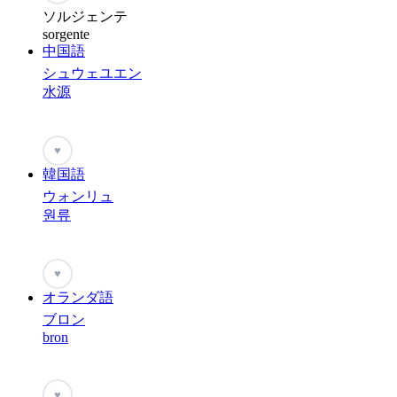
ソルジェンテ
sorgente
中国語
シュウェユエン
水源
♥
韓国語
ウォンリュ
원류
♥
オランダ語
ブロン
bron
♥