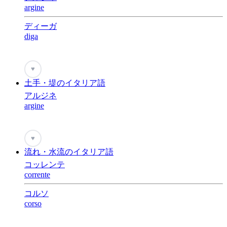
argine
ディーガ
diga
♥
土手・堤のイタリア語
アルジネ
argine
♥
流れ・水流のイタリア語
コッレンテ
corrente
コルソ
corso