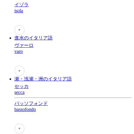
イゾラ
isola
♥
進水のイタリア語
ヴァーロ
varo
♥
瀬・浅瀬・洲のイタリア語
セッカ
secca
バッソフォンド
bassofondo
♥