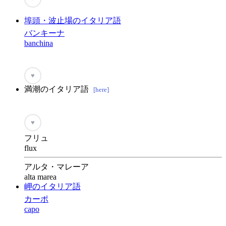
埠頭・波止場のイタリア語
バンキーナ
banchina
♥
満潮のイタリア語
[here]
♥
フリュ
flux
アルタ・マレーア
alta marea
岬のイタリア語
カーポ
capo