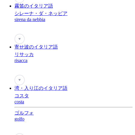
霧笛のイタリア語
シレーナ・ダ・ネッビア
sirena da nebbia
♥
寄せ波のイタリア語
リサッカ
risacca
♥
湾・入り江のイタリア語
コスタ
costa
ゴルフォ
golfo