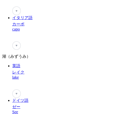
♥
イタリア語
カーポ
capo
♥
湖（みずうみ）
英語
レイク
lake
♥
ドイツ語
ゼー
See