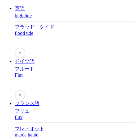
英語
high tide
フラッド・タイド
flood tide
♥
ドイツ語
フルート
Flut
♥
フランス語
フリュ
flux
マレ・オット
marée haute