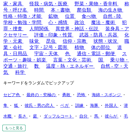
家・家具
怪我・病気・医療
野菜・果物・香辛料
称
号・呼び名
時間
本・書物
爬虫類
海の生き物
性格・特徴・才能
鉱物
位置
食べ物
自然 - 陸
学校・勉強・学問
心・感情
政治
魔法・魔術
犯
罪・捜査
人間関係
異世界・神話・伝説
装身具・ア
クセサリー
評価・印象・性質
武器・防具・兵器
化
学・元素
味覚
昆虫
信仰・宗教
状態・状況
職
業・会社
文字・記号・図形
植物
体の部位
道
具・日用品
宇宙・天体
色
通信・電話・郵便
ス
ポーツ・趣味・娯楽
言葉・文化・芸術
国
乗り物・
交通・旅行
数
温度・熱・エネルギー
自然 - 空・天
気
科学
キーワードをランダムでピックアップ
セピア色
・
最終の・究極の
・
勇敢
・
恐怖
・
海綿・スポンジ
・
隼
・
狐
・
彼氏・男の恋人
・
ベガ
・
訓練
・
海豚
・
外国人
・
潜
水艦
・
長さ
・
庭
・
ダッフルコート
・
自分
・
馬
・
彼らが
・
毛
布
もっと見る
もっと見る
もっと見る
もっと見る
もっと見る
もっと見る