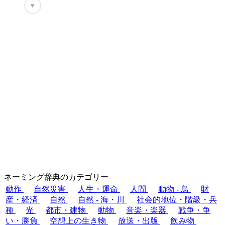
♥
ネーミング辞典のカテゴリー
動作
自然災害
人生・運命
人間
動物 - 鳥
財
産・経済
自然
自然 - 海・川
社会的地位・階級・兵
種
光
都市・建物
動物
音楽・楽器
戦争・争
い・勝負
空想上の生き物
放送・出版
飲み物