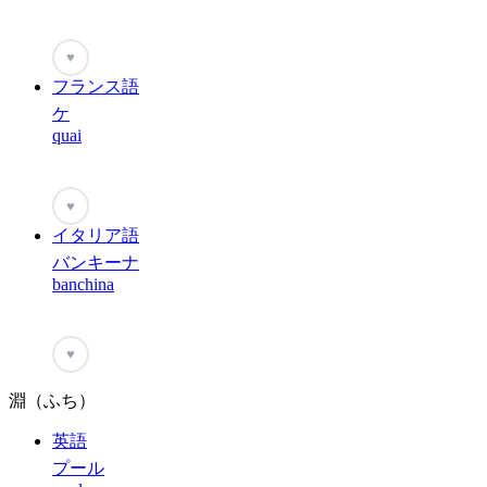
♥
フランス語
ケ
quai
♥
イタリア語
バンキーナ
banchina
♥
淵（ふち）
英語
プール