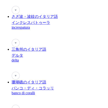
♥
さざ波・波紋のイタリア語
インクレスパトゥーラ
increspatura
♥
三角州のイタリア語
デルタ
delta
♥
珊瑚礁のイタリア語
バンコ・ディ・コラッリ
banco di coralli