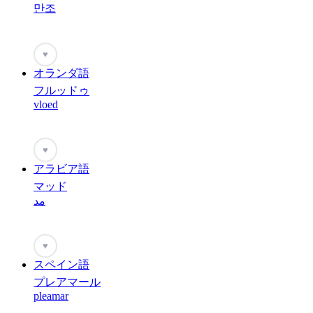
만조
♥
オランダ語
フルッドゥ
vloed
♥
アラビア語
マッド
مد
♥
スペイン語
プレアマール
pleamar