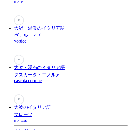
mare
♥
大渦・渦潮のイタリア語
ヴォルティチェ
vortice
♥
大滝・瀑布のイタリア語
タスカータ・エノルメ
cascata enorme
♥
大波のイタリア語
マローソ
maroso