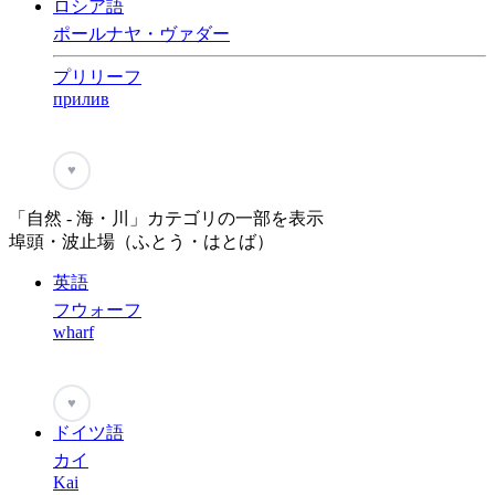
ロシア語
ポールナヤ・ヴァダー
プリリーフ
прилив
♥
「自然 - 海・川」カテゴリの一部を表示
埠頭・波止場（ふとう・はとば）
英語
フウォーフ
wharf
♥
ドイツ語
カイ
Kai