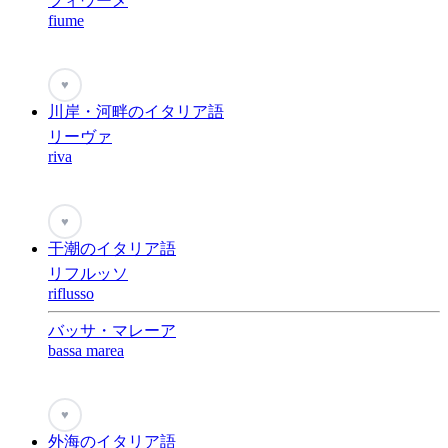
フィウーメ
fiume
♥
川岸・河畔のイタリア語
リーヴァ
riva
♥
干潮のイタリア語
リフルッソ
riflusso
バッサ・マレーア
bassa marea
♥
外海のイタリア語