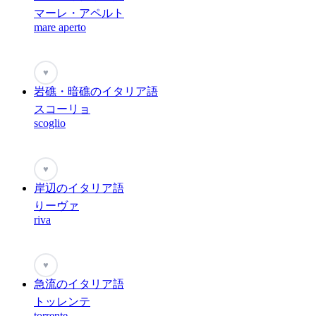
マーレ・アペルト
mare aperto
♥
岩礁・暗礁のイタリア語
スコーリョ
scoglio
♥
岸辺のイタリア語
りーヴァ
riva
♥
急流のイタリア語
トッレンテ
torrente