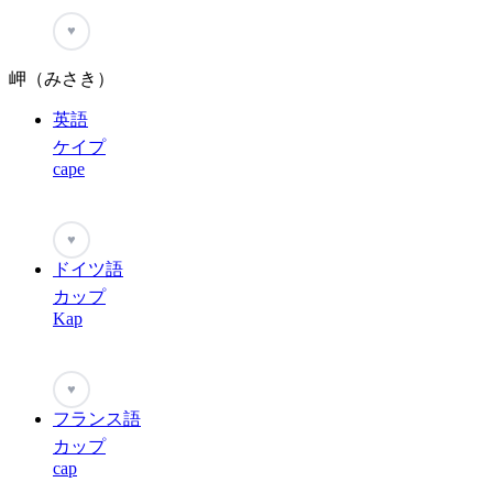
♥
岬（みさき）
英語
ケイプ
cape
♥
ドイツ語
カップ
Kap
♥
フランス語
カップ
cap