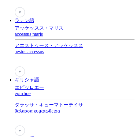
♥
ラテン語
アッケッスス・マリス
accessus maris
アエストゥース・アッケッスス
aestus accessus
♥
ギリシャ語
エピッロエー
epirrhoe
タラッサ・キューマトーテイサ
θαλασσα κυματωθεισα
♥