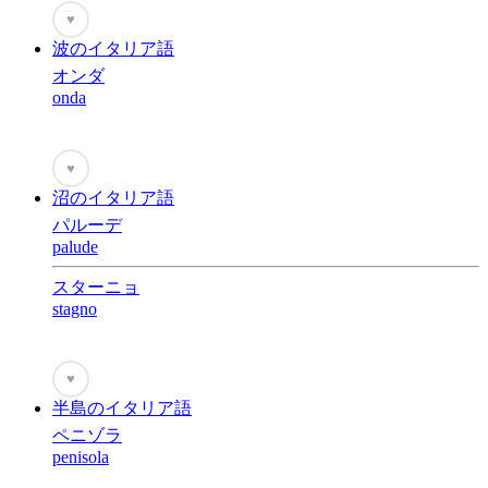
♥
波のイタリア語
オンダ
onda
♥
沼のイタリア語
パルーデ
palude
スターニョ
stagno
♥
半島のイタリア語
ペニゾラ
penisola