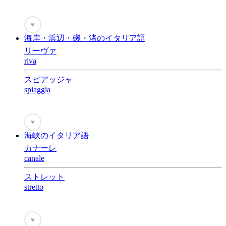
♥
海岸・浜辺・磯・渚のイタリア語
リーヴァ
riva
スピアッジャ
spiaggia
♥
海峡のイタリア語
カナーレ
canale
ストレット
stretto
♥