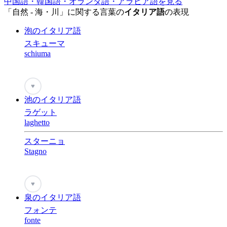
中国語・韓国語・オランダ語・アラビア語を見る
「自然 - 海・川」に関する言葉の
イタリア語
の表現
泡のイタリア語
スキューマ
schiuma
♥
池のイタリア語
ラゲット
laghetto
スターニョ
Stagno
♥
泉のイタリア語
フォンテ
fonte