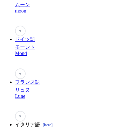
ムーン
moon
♥
ドイツ語
モーント
Mond
♥
フランス語
リュヌ
Lune
♥
イタリア語
[here]