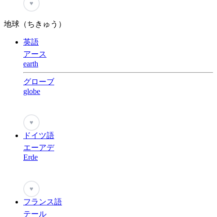
♥
地球（ちきゅう）
英語
アース
earth
グローブ
globe
♥
ドイツ語
エーアデ
Erde
♥
フランス語
テール