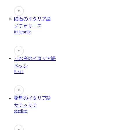
♥
隕石のイタリア語
メテオリーテ
meteorite
♥
うお座のイタリア語
ペッシ
Pesci
♥
衛星のイタリア語
サテッリテ
satellite
♥