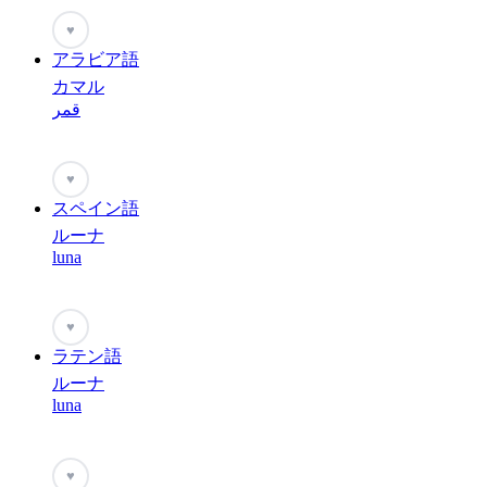
♥
アラビア語
カマル
قمر
♥
スペイン語
ルーナ
luna
♥
ラテン語
ルーナ
luna
♥