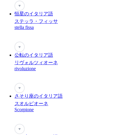
♥
恒星のイタリア語
ステッラ・フィッサ
stella fissa
♥
公転のイタリア語
リヴォルツィオーネ
rivoluzione
♥
さそり座のイタリア語
スオルピオーネ
Scorpione
♥