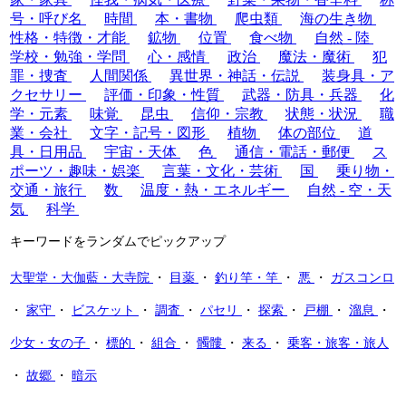
号・呼び名
時間
本・書物
爬虫類
海の生き物
性格・特徴・才能
鉱物
位置
食べ物
自然 - 陸
学校・勉強・学問
心・感情
政治
魔法・魔術
犯
罪・捜査
人間関係
異世界・神話・伝説
装身具・ア
クセサリー
評価・印象・性質
武器・防具・兵器
化
学・元素
味覚
昆虫
信仰・宗教
状態・状況
職
業・会社
文字・記号・図形
植物
体の部位
道
具・日用品
宇宙・天体
色
通信・電話・郵便
ス
ポーツ・趣味・娯楽
言葉・文化・芸術
国
乗り物・
交通・旅行
数
温度・熱・エネルギー
自然 - 空・天
気
科学
キーワードをランダムでピックアップ
大聖堂・大伽藍・大寺院
・
目薬
・
釣り竿・竿
・
悪
・
ガスコンロ
・
家守
・
ビスケット
・
調査
・
パセリ
・
探索
・
戸棚
・
溜息
・
少女・女の子
・
標的
・
組合
・
髑髏
・
来る
・
乗客・旅客・旅人
・
故郷
・
暗示