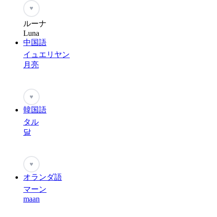
♥
ルーナ
Luna
中国語
イュエリヤン
月亮
♥
韓国語
タル
달
♥
オランダ語
マーン
maan