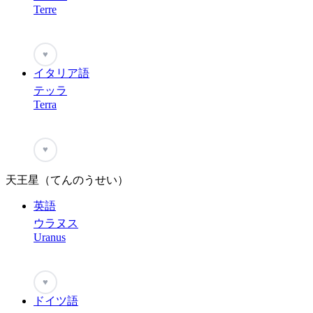
Terre
♥
イタリア語
テッラ
Terra
♥
天王星（てんのうせい）
英語
ウラヌス
Uranus
♥
ドイツ語