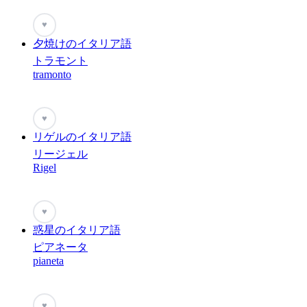
♥
夕焼けのイタリア語
トラモント
tramonto
♥
リゲルのイタリア語
リージェル
Rigel
♥
惑星のイタリア語
ピアネータ
pianeta
♥