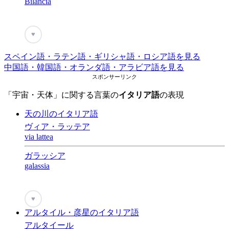
Bilancia
♥
スペイン語・ラテン語・ギリシャ語・ロシア語を見る
中国語・韓国語・オランダ語・アラビア語を見る
スポンサーリンク
「宇宙・天体」に関する言葉の
イタリア語
の表現
天の川のイタリア語
ヴィア・ラッテア
via lattea
ガラッシア
galassia
♥
アルタイル・彦星のイタリア語
アルタイール