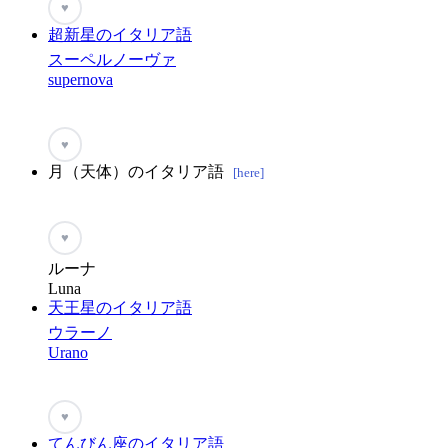
♥
超新星のイタリア語
スーペルノーヴァ
supernova
♥
月（天体）のイタリア語
[here]
♥
ルーナ
Luna
天王星のイタリア語
ウラーノ
Urano
♥
てんびん座のイタリア語