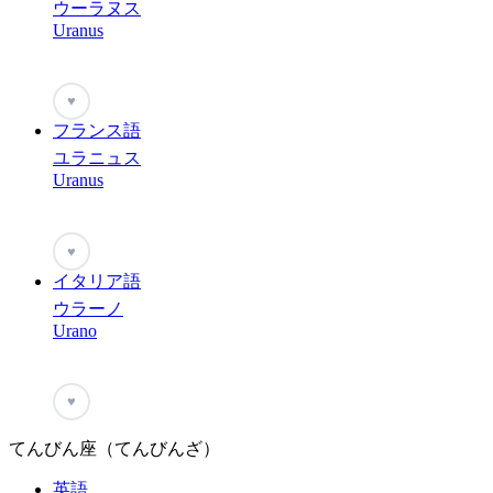
ウーラヌス
Uranus
♥
フランス語
ユラニュス
Uranus
♥
イタリア語
ウラーノ
Urano
♥
てんびん座（てんびんざ）
英語