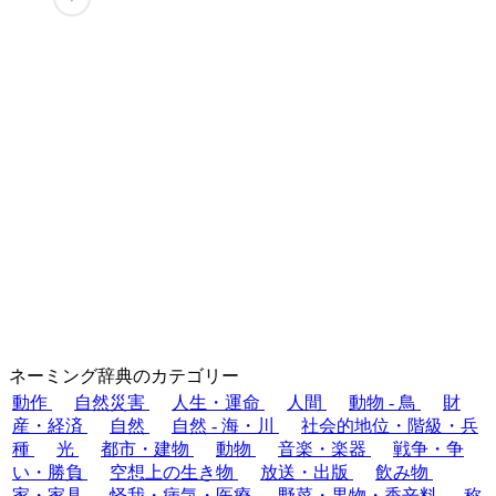
ネーミング辞典のカテゴリー
動作
自然災害
人生・運命
人間
動物 - 鳥
財
産・経済
自然
自然 - 海・川
社会的地位・階級・兵
種
光
都市・建物
動物
音楽・楽器
戦争・争
い・勝負
空想上の生き物
放送・出版
飲み物
家・家具
怪我・病気・医療
野菜・果物・香辛料
称