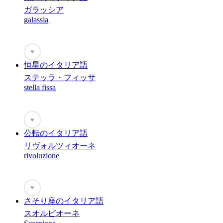
ガラッシア
galassia
♥
恒星のイタリア語
ステッラ・フィッサ
stella fissa
♥
公転のイタリア語
リヴォルツィオーネ
rivoluzione
♥
さそり座のイタリア語
スオルピオーネ