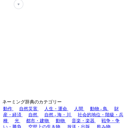
♥
ネーミング辞典のカテゴリー
動作
自然災害
人生・運命
人間
動物 - 鳥
財
産・経済
自然
自然 - 海・川
社会的地位・階級・兵
種
光
都市・建物
動物
音楽・楽器
戦争・争
い・勝負
空想上の生き物
放送・出版
飲み物