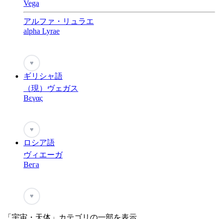
Vega
アルファ・リュラエ
alpha Lyrae
♥
ギリシャ語
（現）ヴェガス
Βεγας
♥
ロシア語
ヴィエーガ
Вега
♥
「宇宙・天体」カテゴリの一部を表示