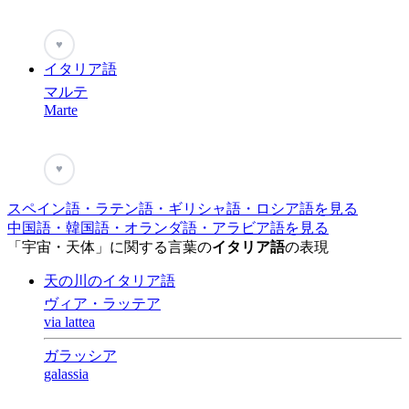
♥
イタリア語
マルテ
Marte
♥
スペイン語・ラテン語・ギリシャ語・ロシア語を見る
中国語・韓国語・オランダ語・アラビア語を見る
「宇宙・天体」に関する言葉の
イタリア語
の表現
天の川のイタリア語
ヴィア・ラッテア
via lattea
ガラッシア
galassia