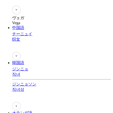
♥
ヴェガ
Vega
中国語
チーニュイ
织女
♥
韓国語
ジンニョ
직녀
ジンニョソン
직녀성
♥
オランダ語