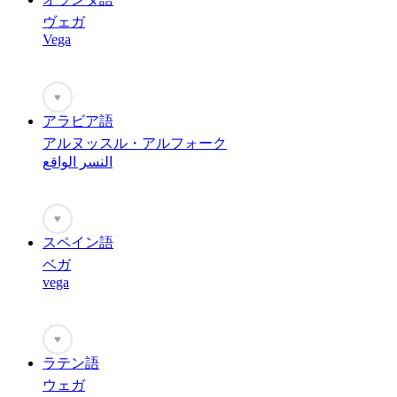
ヴェガ
Vega
♥
アラビア語
アルヌッスル・アルフォーク
النسر الواقع
♥
スペイン語
ベガ
vega
♥
ラテン語
ウェガ