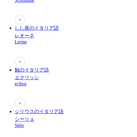
Scorpione
♥
しし座のイタリア語
レオーネ
Leone
♥
蝕のイタリア語
エクリッシ
eclissi
♥
シリウスのイタリア語
シーリョ
Sirio