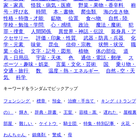
家・家具
怪我・病気・医療
野菜・果物・香辛料
称
号・呼び名
時間
本・書物
爬虫類
海の生き物
性格・特徴・才能
鉱物
位置
食べ物
自然 - 陸
学校・勉強・学問
心・感情
政治
魔法・魔術
犯
罪・捜査
人間関係
異世界・神話・伝説
装身具・ア
クセサリー
評価・印象・性質
武器・防具・兵器
化
学・元素
味覚
昆虫
信仰・宗教
状態・状況
職
業・会社
文字・記号・図形
植物
体の部位
道
具・日用品
宇宙・天体
色
通信・電話・郵便
ス
ポーツ・趣味・娯楽
言葉・文化・芸術
国
乗り物・
交通・旅行
数
温度・熱・エネルギー
自然 - 空・天
気
科学
キーワードをランダムでピックアップ
フェンシング
・
標章
・
預金
・
治療・手当て
・
キング（トランプ
の）
・
輝き
・
辞典・辞書
・
王室
・
容積・嵩
・
遅れた
・
屋根裏
部屋
・
難しい
・
ケイトウ
・
騎士団
・
特集・特別記事
・
火花
・
わんちゃん
・
鎮痛剤
・
警戒
・
母