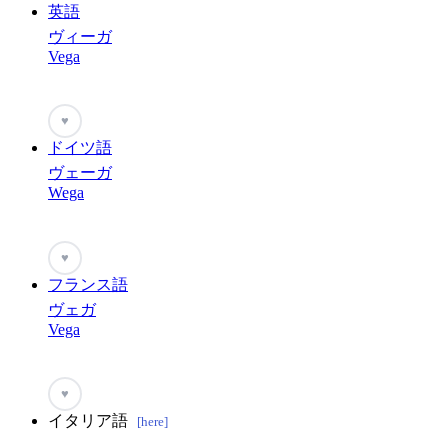
英語
ヴィーガ
Vega
♥
ドイツ語
ヴェーガ
Wega
♥
フランス語
ヴェガ
Vega
♥
イタリア語
[here]