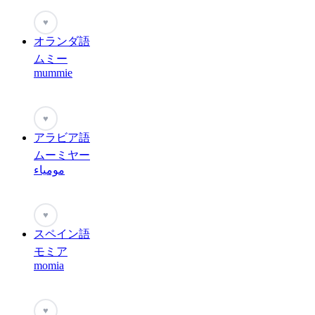
♥
オランダ語
ムミー
mummie
♥
アラビア語
ムーミヤー
مومياء
♥
スペイン語
モミア
momia
♥