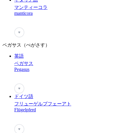
マンティーコラ
manticora
♥
ペガサス（ぺがさす）
英語
ペガサス
Pegasus
♥
ドイツ語
フリューゲルプフェーアト
Flügelpferd
♥