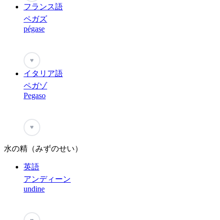
フランス語
ペガズ
pégase
♥
イタリア語
ペガゾ
Pegaso
♥
水の精（みずのせい）
英語
アンディーン
undine