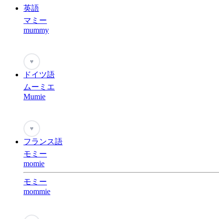
英語
マミー
mummy
♥
ドイツ語
ムーミエ
Mumie
♥
フランス語
モミー
momie
モミー
mommie