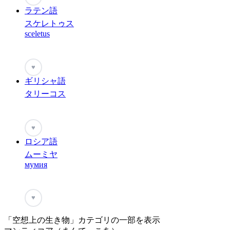
ラテン語
スケレトゥス
sceletus
♥
ギリシャ語
タリーコス
♥
ロシア語
ムーミヤ
мумия
♥
「空想上の生き物」カテゴリの一部を表示