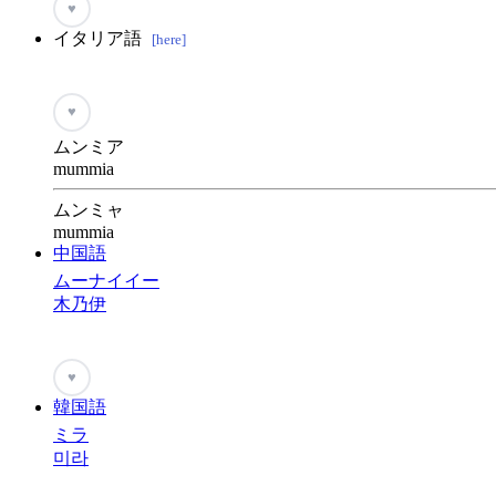
♥
イタリア語
[here]
♥
ムンミア
mummia
ムンミャ
mummia
中国語
ムーナイイー
木乃伊
♥
韓国語
ミラ
미라