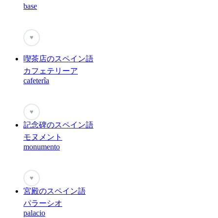
base
♥
喫茶店のスペイン語
カフェテリーア
cafeterîa
♥
記念碑のスペイン語
モヌメント
monumento
♥
宮殿のスペイン語
パラーシオ
palacio