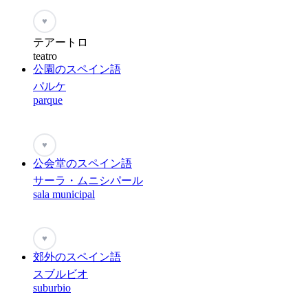
♥
テアートロ
teatro
公園のスペイン語
パルケ
parque
♥
公会堂のスペイン語
サーラ・ムニシパール
sala municipal
♥
郊外のスペイン語
スブルビオ
suburbio