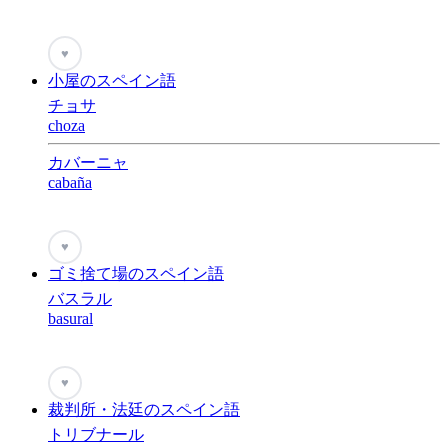
♥
小屋のスペイン語
チョサ
choza
カバーニャ
cabaña
♥
ゴミ捨て場のスペイン語
バスラル
basural
♥
裁判所・法廷のスペイン語
トリブナール