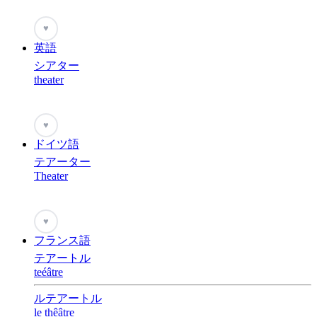
♥
英語
シアター
theater
♥
ドイツ語
テアーター
Theater
♥
フランス語
テアートル
teéâtre
ルテアートル
le thêâtre