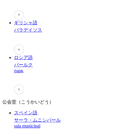
♥
ギリシャ語
パラデイソス
♥
ロシア語
パールク
парк
♥
公会堂（こうかいどう）
スペイン語
サーラ・ムニシパール
sala municipal