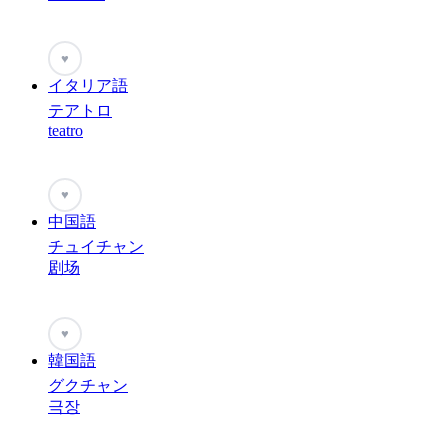
♥
イタリア語
テアトロ
teatro
♥
中国語
チュイチャン
剧场
♥
韓国語
グクチャン
극장