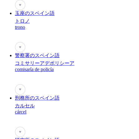
♥
玉座のスペイン語
トロノ
trono
♥
警察署のスペイン語
コミサリーアデポリシーア
comisaría de policía
♥
刑務所のスペイン語
カルセル
cárcel
♥