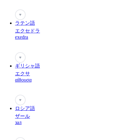
♥
ラテン語
エクセドラ
exedra
♥
ギリシャ語
エクサ
αίθουσα
♥
ロシア語
ザール
зал