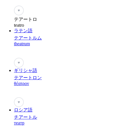
♥
テアートロ
teatro
ラテン語
テアートルム
theatrum
♥
ギリシャ語
テアートロン
θέατρον
♥
ロシア語
チアートル
театр