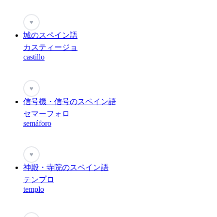
♥
城のスペイン語
カスティージョ
castillo
♥
信号機・信号のスペイン語
セマーフォロ
semáforo
♥
神殿・寺院のスペイン語
テンプロ
templo