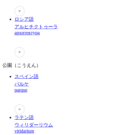
♥
ロシア語
アルヒチクトゥーラ
архитектура
♥
公園（こうえん）
スペイン語
パルケ
parque
♥
ラテン語
ウィリダーリウム
viridarium