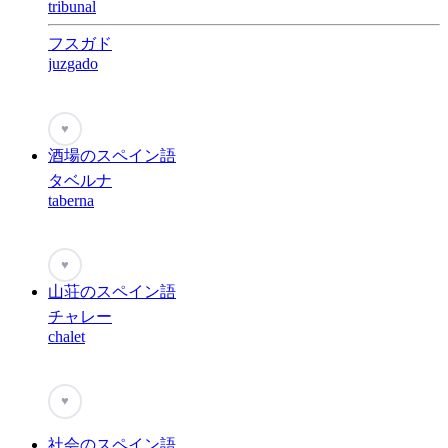
tribunal
フスガド
juzgado
♥
酒場のスペイン語
タベルナ
taberna
♥
山荘のスペイン語
チャレー
chalet
♥
社会のスペイン語