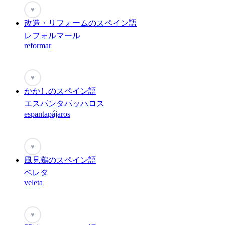
♥
改造・リフォームのスペイン語
レフォルマール
reformar
♥
かかしのスペイン語
エスパンタパッハロス
espantapájaros
♥
風見鶏のスペイン語
ベレタ
veleta
♥