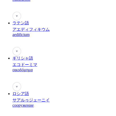
♥
ラテン語
アエディフィキウム
aedificium
♥
ギリシャ語
エコドーミマ
οικοδόμημα
♥
ロシア語
サアルゥジェーニイ
сооружение