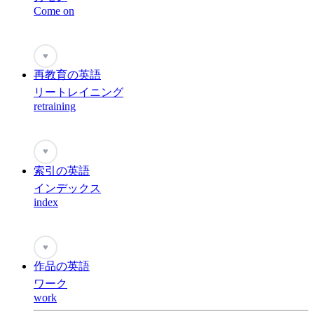
Come on
♥
再教育の英語
リートレイニング
retraining
♥
索引の英語
インデックス
index
♥
作品の英語
ワーク
work