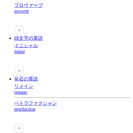
プロヴァーブ
proverb
♥
頭文字の英語
イニシャル
initial
♥
化石の英語
リメイン
remain
ペトラファクシャン
petrifaction
♥