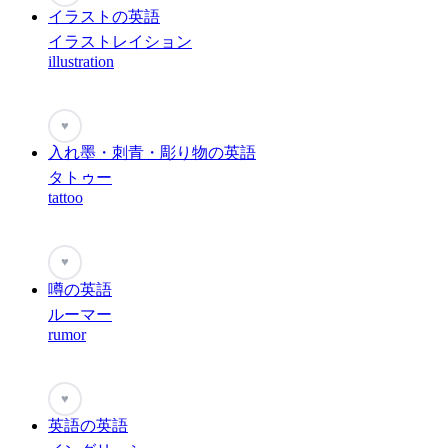
イラストの英語
イラストレイション
illustration
♥
入れ墨・刺青・彫り物の英語
タトゥー
tattoo
♥
噂の英語
ルーマー
rumor
♥
英語の英語