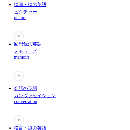
絵画・絵の英語
ピクチャー
picture
♥
回想録の英語
メモワーズ
memoirs
♥
会話の英語
カンヴァセイション
conversation
♥
格言・諺の英語