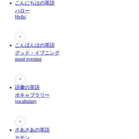
こんにちはの英語
ハロー
Hello
♥
こんばんはの英語
グッド・イブニング
good evening
♥
語彙の英語
ボキャブラリー
vocabulary
♥
さあさあの英語
カモン