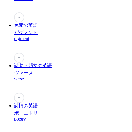
♥
色素の英語
ピグメント
pigment
♥
詩句・韻文の英語
ヴァース
verse
♥
詩情の英語
ポーエトリー
poetry