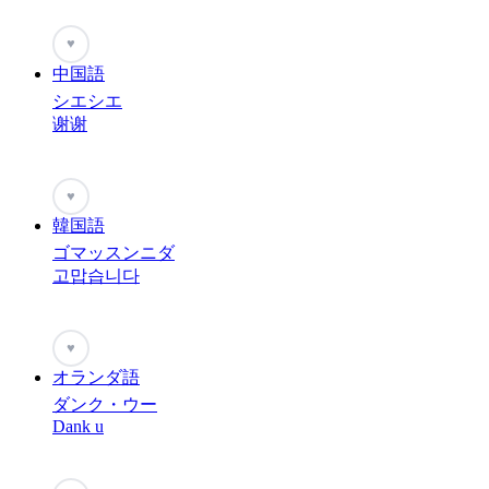
♥
中国語
シエシエ
谢谢
♥
韓国語
ゴマッスンニダ
고맙습니다
♥
オランダ語
ダンク・ウー
Dank u