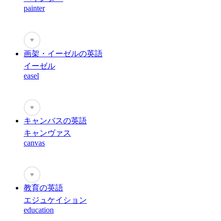
painter
♥
画架・イーゼルの英語
イーゼル
easel
♥
キャンバスの英語
キャンヴァス
canvas
♥
教育の英語
エジュケイション
education