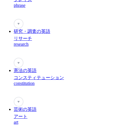
phrase
♥
研究・調査の英語
リサーチ
research
♥
憲法の英語
コンスティテューション
constitution
♥
芸術の英語
アート
art