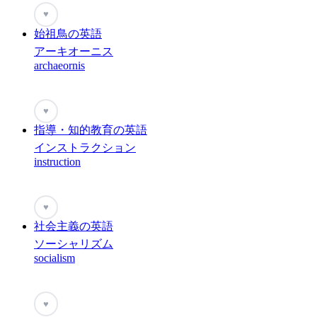
♥
始祖鳥の英語
アーキオーニス
archaeornis
♥
指導・知的教育の英語
インストラクション
instruction
♥
社会主義の英語
ソーシャリズム
socialism
♥