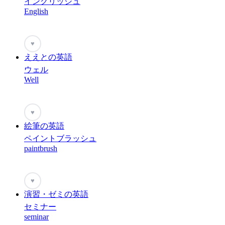
イングリッシュ
English
♥
ええとの英語
ウェル
Well
♥
絵筆の英語
ペイントブラッシュ
paintbrush
♥
演習・ゼミの英語
セミナー
seminar