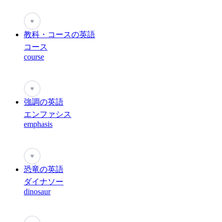
♥
教科・コースの英語
コース
course
♥
強調の英語
エンファシス
emphasis
♥
恐竜の英語
ダイナソー
dinosaur