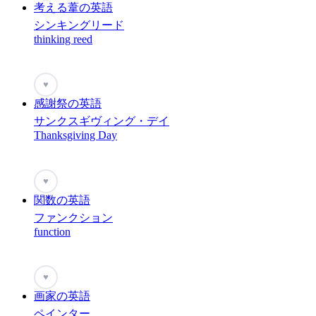
考える葦の英語
シンキングリード
thinking reed
♥
感謝祭の英語
サンクスギヴィング・デイ
Thanksgiving Day
♥
関数の英語
ファンクション
function
♥
画家の英語
ペインター