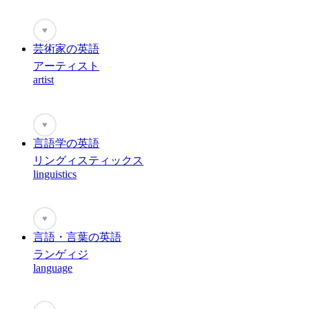
♥
芸術家の英語
アーティスト
artist
♥
言語学の英語
リングィスティックス
linguistics
♥
言語・言葉の英語
ランゲィジ
language