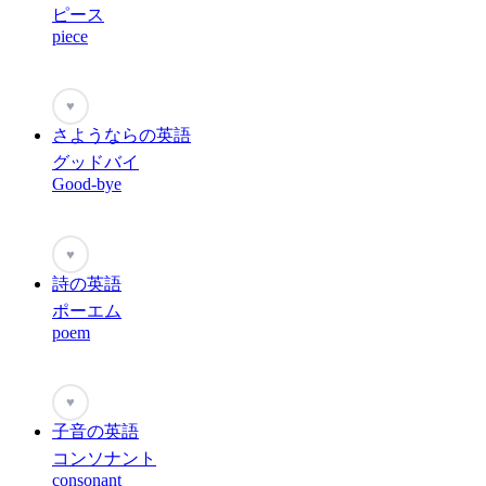
ピース
piece
♥
さようならの英語
グッドバイ
Good-bye
♥
詩の英語
ポーエム
poem
♥
子音の英語
コンソナント
consonant