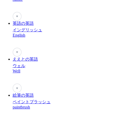
♥
英語の英語
イングリッシュ
English
♥
ええとの英語
ウェル
Well
♥
絵筆の英語
ペイントブラッシュ
paintbrush