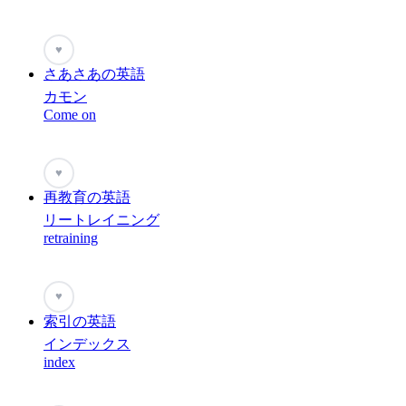
♥
さあさあの英語
カモン
Come on
♥
再教育の英語
リートレイニング
retraining
♥
索引の英語
インデックス
index