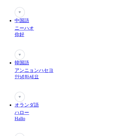
♥
中国語
ニーハオ
你好
♥
韓国語
アンニョンハセヨ
안녕하세요
♥
オランダ語
ハロー
Hallo