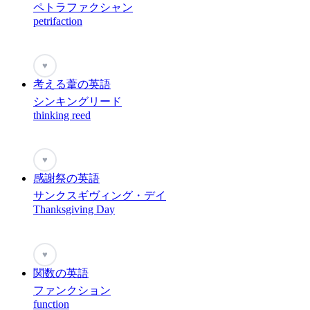
ペトラファクシャン
petrifaction
♥
考える葦の英語
シンキングリード
thinking reed
♥
感謝祭の英語
サンクスギヴィング・デイ
Thanksgiving Day
♥
関数の英語
ファンクション
function