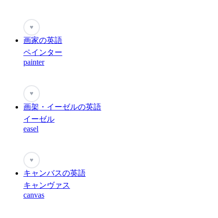
♥
画家の英語
ペインター
painter
♥
画架・イーゼルの英語
イーゼル
easel
♥
キャンバスの英語
キャンヴァス
canvas