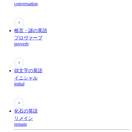
conversation
♥
格言・諺の英語
プロヴァーブ
proverb
♥
頭文字の英語
イニシャル
initial
♥
化石の英語
リメイン
remain