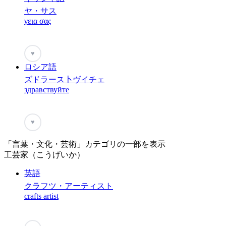
ヤ・サス
γεια σας
♥
ロシア語
ズドラース卜ヴイチェ
здравствуйте
♥
「言葉・文化・芸術」カテゴリの一部を表示
工芸家（こうげいか）
英語
クラフツ・アーティスト
crafts artist