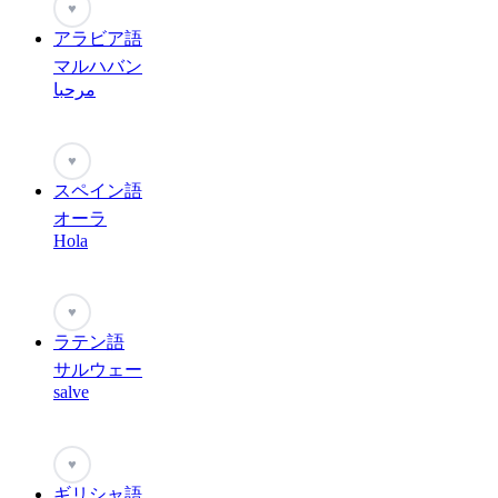
♥
アラビア語
マルハバン
مرحبا
♥
スペイン語
オーラ
Hola
♥
ラテン語
サルウェー
salve
♥
ギリシャ語