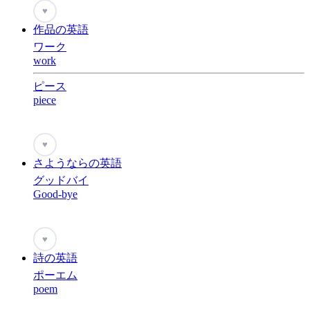
♥
作品の英語
ワーク
work
ピース
piece
♥
さようならの英語
グッドバイ
Good-bye
♥
詩の英語
ポーエム
poem