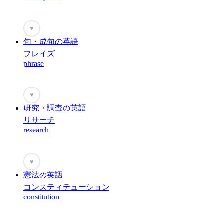
♥
句・成句の英語
フレイズ
phrase
♥
研究・調査の英語
リサーチ
research
♥
憲法の英語
コンスティテューション
constitution