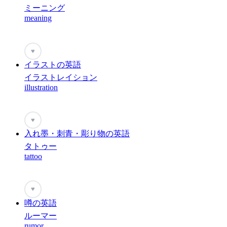
ミーニング
meaning
♥
イラストの英語
イラストレイション
illustration
♥
入れ墨・刺青・彫り物の英語
タトゥー
tattoo
♥
噂の英語
ルーマー
rumor