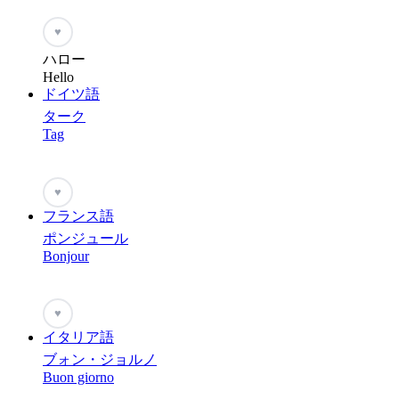
♥
ハロー
Hello
ドイツ語
ターク
Tag
♥
フランス語
ポンジュール
Bonjour
♥
イタリア語
ブォン・ジョルノ
Buon giorno