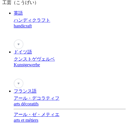
工芸（こうげい）
英語
ハンディクラフト
handicraft
♥
ドイツ語
クンストゲヴェルベ
Kunstgewerbe
♥
フランス語
アール・デコラティフ
arts décoratifs
アール・ゼ・メティエ
arts et métiers