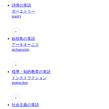
詩情の英語
ポーエトリー
poetry
♥
始祖鳥の英語
アーキオーニス
archaeornis
♥
指導・知的教育の英語
インストラクション
instruction
♥
社会主義の英語