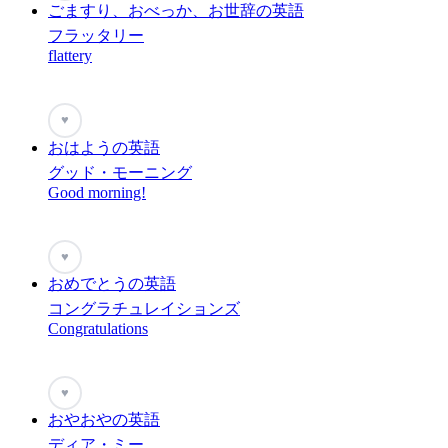
ごますり、おべっか、お世辞の英語
フラッタリー
flattery
♥
おはようの英語
グッド・モーニング
Good morning!
♥
おめでとうの英語
コングラチュレイションズ
Congratulations
♥
おやおやの英語
ディア・ミー