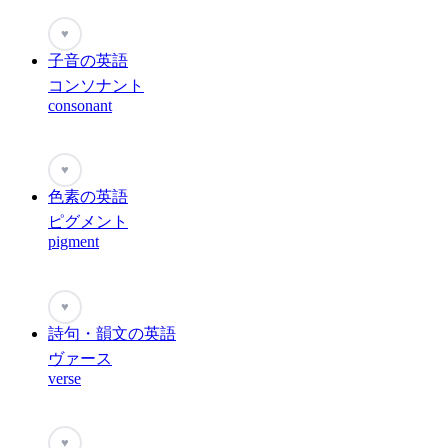
♥
子音の英語
コンソナント
consonant
♥
色素の英語
ピグメント
pigment
♥
詩句・韻文の英語
ヴァース
verse
♥