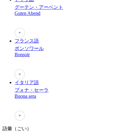
グーテン・アーベント
Guten Abend
♥
フランス語
ボンソワール
Bonsoir
♥
イタリア語
ブォナ・セーラ
Buona sera
♥
語彙（ごい）