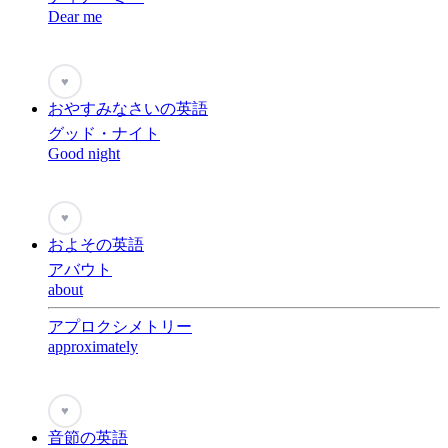
Dear me
♥
おやすみなさいの英語
グッド・ナイト
Good night
♥
およその英語
アバウト
about
アプロクシメトリー
approximately
♥
音節の英語