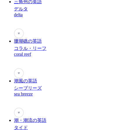
三角州の英語
デルタ
delta
♥
珊瑚礁の英語
コラル・リーフ
coral reef
♥
潮風の英語
シーブリーズ
sea breeze
♥
潮・潮流の英語
タイド