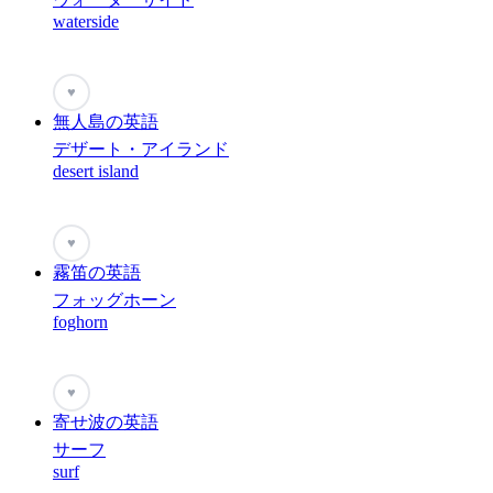
waterside
♥
無人島の英語
デザート・アイランド
desert island
♥
霧笛の英語
フォッグホーン
foghorn
♥
寄せ波の英語
サーフ
surf