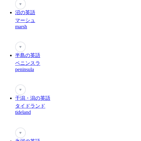
♥
沼の英語
マーシュ
marsh
♥
半島の英語
ペニンスラ
peninsula
♥
干潟・潟の英語
タイドランド
tideland
♥