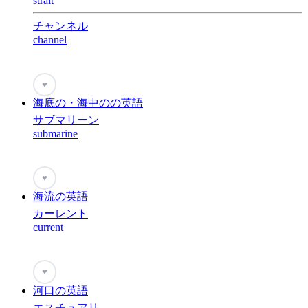
strait
チャンネル
channel
♥
海底の・海中のの英語
サブマリーン
submarine
♥
海流の英語
カーレント
current
♥
河口の英語
エスチュアリ