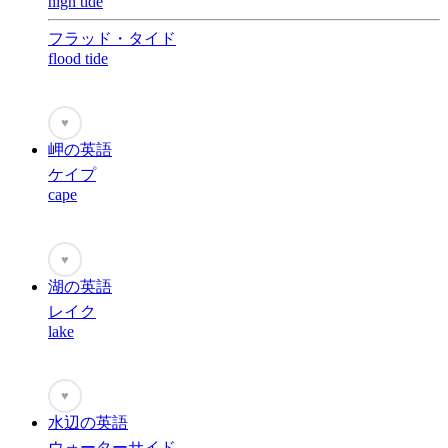
high tide
フラッド・タイド
flood tide
♥
岬の英語
ケイプ
cape
♥
湖の英語
レイク
lake
♥
水辺の英語
ウォーターサイド