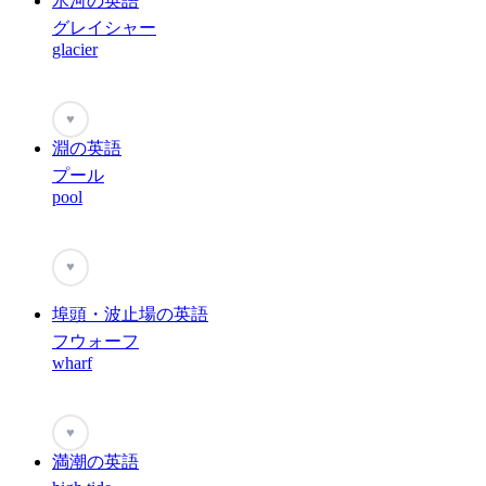
氷河の英語
グレイシャー
glacier
♥
淵の英語
プール
pool
♥
埠頭・波止場の英語
フウォーフ
wharf
♥
満潮の英語