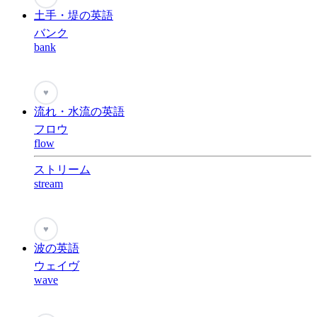
土手・堤の英語
バンク
bank
♥
流れ・水流の英語
フロウ
flow
ストリーム
stream
♥
波の英語
ウェイヴ
wave