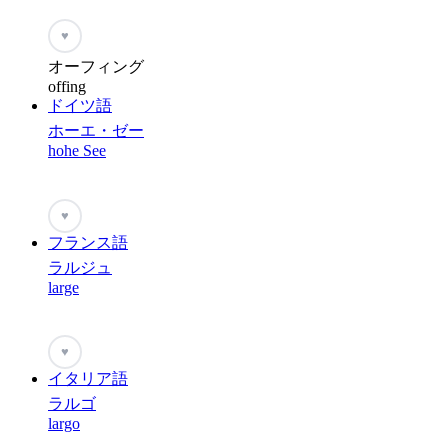
♥
オーフィング
offing
ドイツ語
ホーエ・ゼー
hohe See
♥
フランス語
ラルジュ
large
♥
イタリア語
ラルゴ
largo