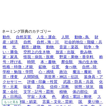
ネーミング辞典のカテゴリー
動作
自然災害
人生・運命
人間
動物 - 鳥
財
産・経済
自然
自然 - 海・川
社会的地位・階級・兵
種
光
都市・建物
動物
音楽・楽器
戦争・争
い・勝負
空想上の生き物
放送・出版
飲み物
家・家具
怪我・病気・医療
野菜・果物・香辛料
称
号・呼び名
時間
本・書物
爬虫類
海の生き物
性格・特徴・才能
鉱物
位置
食べ物
自然 - 陸
学校・勉強・学問
心・感情
政治
魔法・魔術
犯
罪・捜査
人間関係
異世界・神話・伝説
装身具・ア
クセサリー
評価・印象・性質
武器・防具・兵器
化
学・元素
味覚
昆虫
信仰・宗教
状態・状況
職
業・会社
文字・記号・図形
植物
体の部位
道
具・日用品
宇宙・天体
色
通信・電話・郵便
ス
ポーツ・趣味・娯楽
言葉・文化・芸術
国
乗り物・
もっと見る
もっと見る
もっと見る
もっと見る
もっと見る
もっと見る
もっと見る
もっと見る
もっと見る
もっと見る
もっと見る
もっと見る
もっと見る
もっと見る
もっと見る
もっと見る
もっと見る
もっと見る
もっと見る
もっと見る