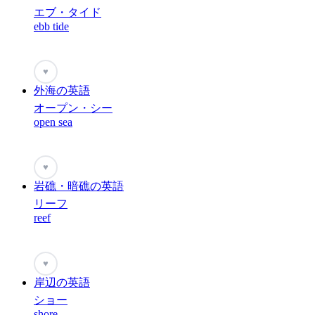
エブ・タイド
ebb tide
♥
外海の英語
オープン・シー
open sea
♥
岩礁・暗礁の英語
リーフ
reef
♥
岸辺の英語
ショー
shore