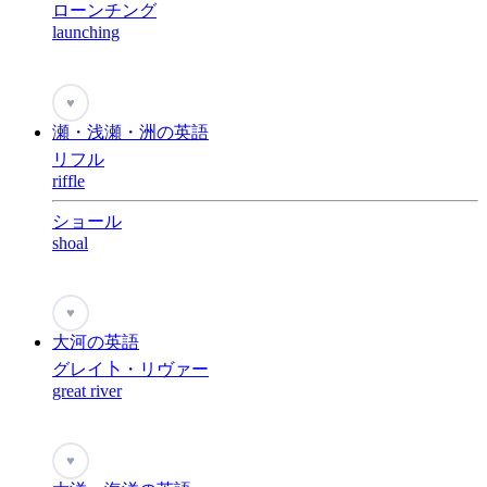
ローンチング
launching
♥
瀬・浅瀬・洲の英語
リフル
riffle
ショール
shoal
♥
大河の英語
グレイ卜・リヴァー
great river
♥