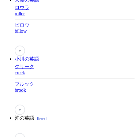
ロウラ
roller
ビロウ
billow
♥
小川の英語
クリーク
creek
ブルック
brook
♥
沖の英語
[here]