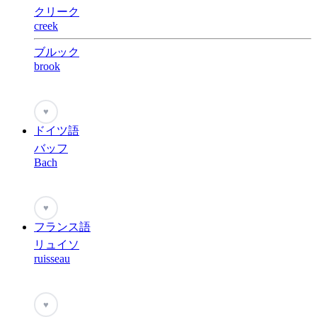
クリーク
creek
ブルック
brook
♥
ドイツ語
バッフ
Bach
♥
フランス語
リュイソ
ruisseau
♥