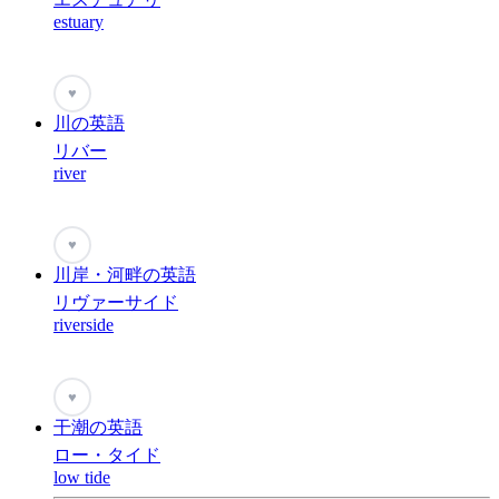
estuary
♥
川の英語
リバー
river
♥
川岸・河畔の英語
リヴァーサイド
riverside
♥
干潮の英語
ロー・タイド
low tide