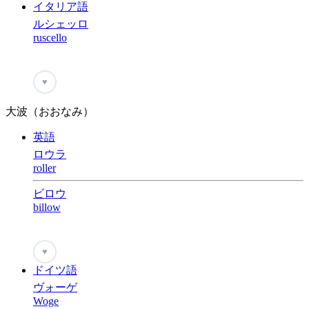
イタリア語
ルシェッロ
ruscello
♥
大波（おおなみ）
英語
ロウラ
roller
ビロウ
billow
♥
ドイツ語
ヴォーゲ
Woge