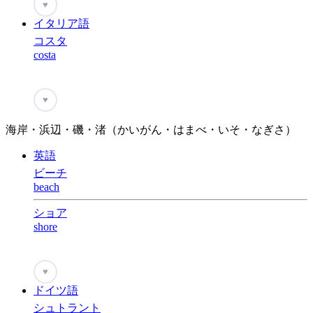
♥
イタリア語
コスタ
costa
♥
海岸・浜辺・磯・渚（かいがん・はまべ・いそ・なぎさ）
英語
ビーチ
beach
ショア
shore
♥
ドイツ語
シュトラント