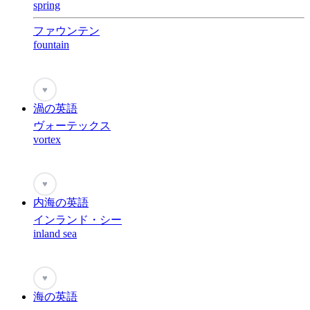
spring
ファウンテン
fountain
♥
渦の英語
ヴォーテックス
vortex
♥
内海の英語
インランド・シー
inland sea
♥
海の英語