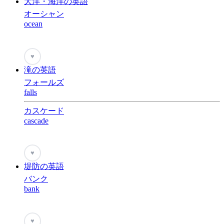
大洋・海洋の英語
オーシャン
ocean
♥
滝の英語
フォールズ
falls
カスケード
cascade
♥
堤防の英語
バンク
bank
♥