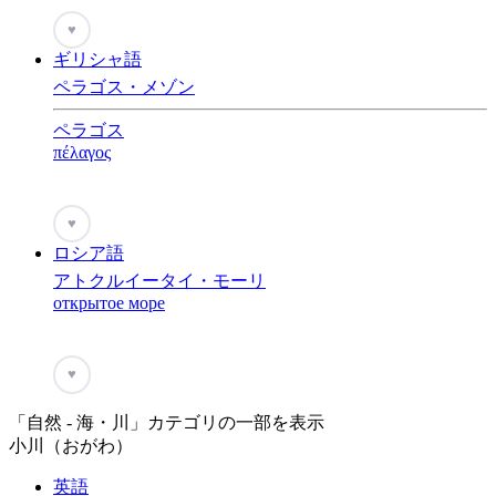
♥
ギリシャ語
ペラゴス・メゾン
ペラゴス
πέλαγος
♥
ロシア語
アトクルイータイ・モーリ
открытое море
♥
「自然 - 海・川」カテゴリの一部を表示
小川（おがわ）
英語