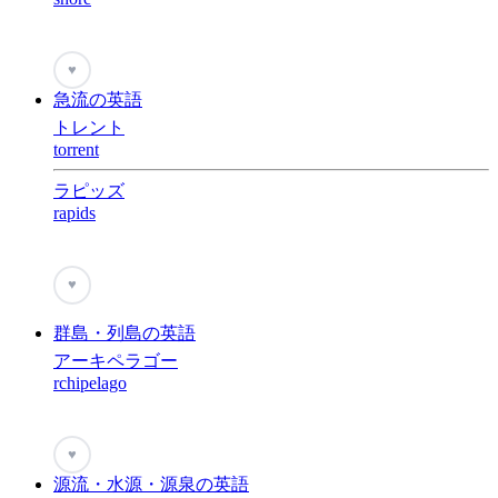
♥
急流の英語
トレント
torrent
ラピッズ
rapids
♥
群島・列島の英語
アーキペラゴー
rchipelago
♥
源流・水源・源泉の英語