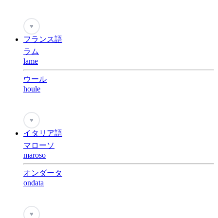
♥
フランス語
ラム
lame
ウール
houle
♥
イタリア語
マローソ
maroso
オンダータ
ondata
♥