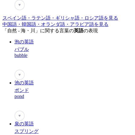
♥
スペイン語・ラテン語・ギリシャ語・ロシア語を見る
中国語・韓国語・オランダ語・アラビア語を見る
「自然 - 海・川」に関する言葉の
英語
の表現
泡の英語
バブル
bubble
♥
池の英語
ポンド
pond
♥
泉の英語
スプリング