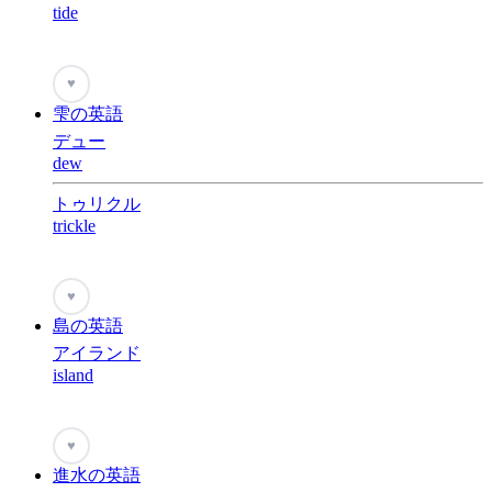
tide
♥
雫の英語
デュー
dew
トゥリクル
trickle
♥
島の英語
アイランド
island
♥
進水の英語