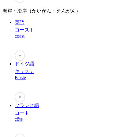
海岸・沿岸（かいがん・えんがん）
英語
コースト
coast
♥
ドイツ語
キュステ
Küste
♥
フランス語
コート
côte