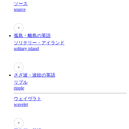
ソース
source
♥
孤島・離島の英語
ソリテリー・アイランド
solitary island
♥
さざ波・波紋の英語
リプル
ripple
ウェイヴラト
wavelet
♥