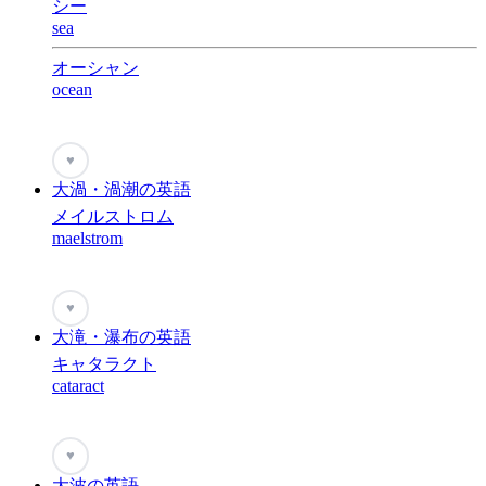
シー
sea
オーシャン
ocean
♥
大渦・渦潮の英語
メイルストロム
maelstrom
♥
大滝・瀑布の英語
キャタラクト
cataract
♥
大波の英語