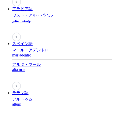
♥
アラビア語
ワスト・アル・バハル
وسط البحر
♥
スペイン語
マール・アデントロ
mar adentro
アルタ・マール
alta mar
♥
ラテン語
アルトゥム
altum