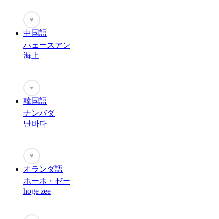
♥
中国語
ハェースアン
海上
♥
韓国語
ナンバダ
난바다
♥
オランダ語
ホーホ・ゼー
hoge zee