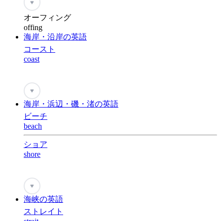
♥
オーフィング
offing
海岸・沿岸の英語
コースト
coast
♥
海岸・浜辺・磯・渚の英語
ビーチ
beach
ショア
shore
♥
海峡の英語
ストレイト