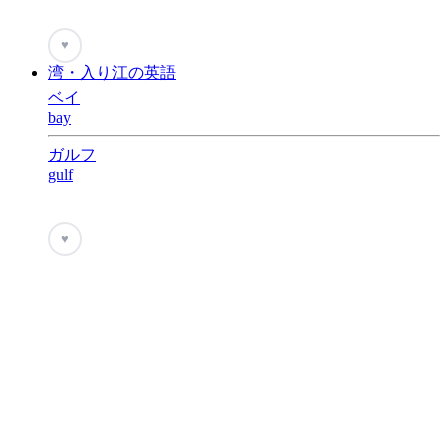
♥
湾・入り江の英語
ベイ
bay
ガルフ
gulf
♥