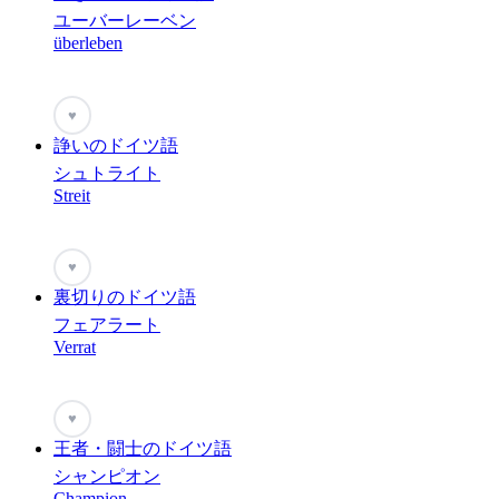
ユーバーレーベン
überleben
♥
諍いのドイツ語
シュトライト
Streit
♥
裏切りのドイツ語
フェアラート
Verrat
♥
王者・闘士のドイツ語
シャンピオン
Champion