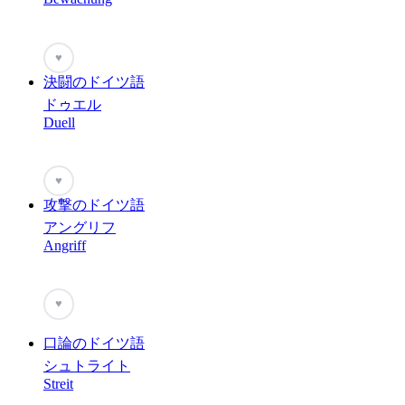
♥
決闘のドイツ語
ドゥエル
Duell
♥
攻撃のドイツ語
アングリフ
Angriff
♥
口論のドイツ語
シュトライト
Streit