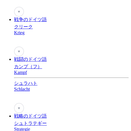
♥
戦争のドイツ語
クリーク
Krieg
♥
戦闘のドイツ語
カンプ（フ）
Kampf
シュラハト
Schlacht
♥
戦略のドイツ語
シュトラテギー
Strategie