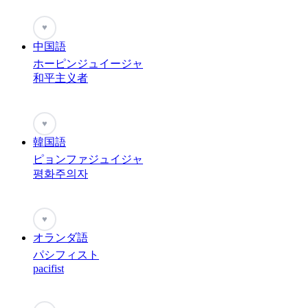
♥
中国語
ホーピンジュイージャ
和平主义者
♥
韓国語
ピョンファジュイジャ
평화주의자
♥
オランダ語
パシフィスト
pacifist