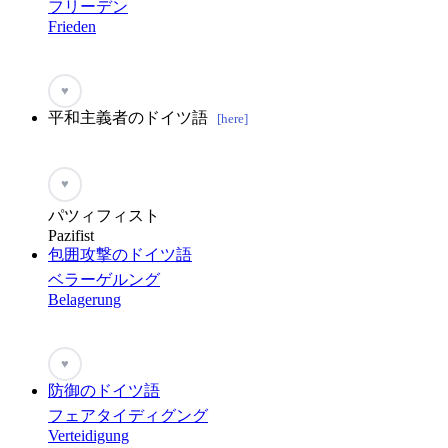
フリーデン
Frieden
♥
平和主義者のドイツ語
[here]
♥
パツィフィスト
Pazifist
包囲攻撃のドイツ語
ベラーゲルング
Belagerung
♥
防御のドイツ語
フェアタイディグング
Verteidigung