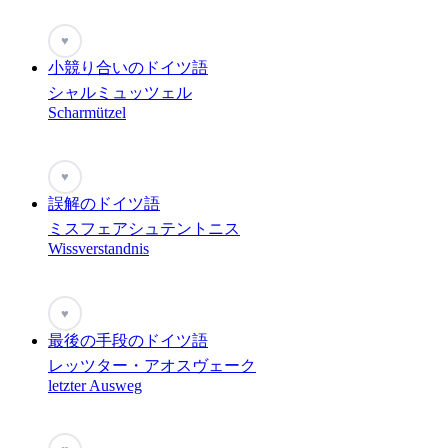
♥
小競り合いのドイツ語
シャルミュッツェル
Scharmützel
♥
誤解のドイツ語
ミスフェアシュテントニス
Wissverstandnis
♥
最後の手段のドイツ語
レッツター・アオスヴェーク
letzter Ausweg