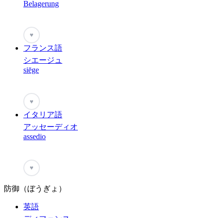
Belagerung
♥
フランス語
シエージュ
siēge
♥
イタリア語
アッセーディオ
assedio
♥
防御（ぼうぎょ）
英語