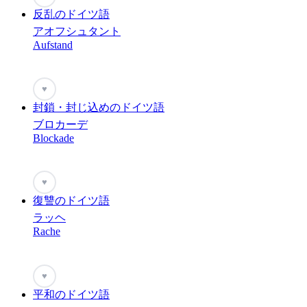
反乱のドイツ語
アオフシュタント
Aufstand
♥
封鎖・封じ込めのドイツ語
ブロカーデ
Blockade
♥
復讐のドイツ語
ラッヘ
Rache
♥
平和のドイツ語