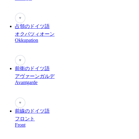
♥
占領のドイツ語
オクパツィオーン
Okkupation
♥
前衛のドイツ語
アヴァーンガルデ
Avantgarde
♥
前線のドイツ語
フロント
Front