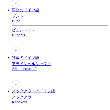
♥
同盟のドイツ語
ブント
Bund
ビュントニス
Bündnis
♥
独裁のドイツ語
アラインヘルシャフト
Alleinherrschaft
♥
ノックアウトのドイツ語
ノックアウト
Knockout