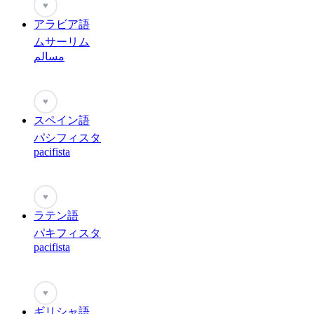
♥
アラビア語
ムサーリム
مسالم
♥
スペイン語
パシフィスタ
pacifista
♥
ラテン語
パキフィスタ
pacifista
♥
ギリシャ語