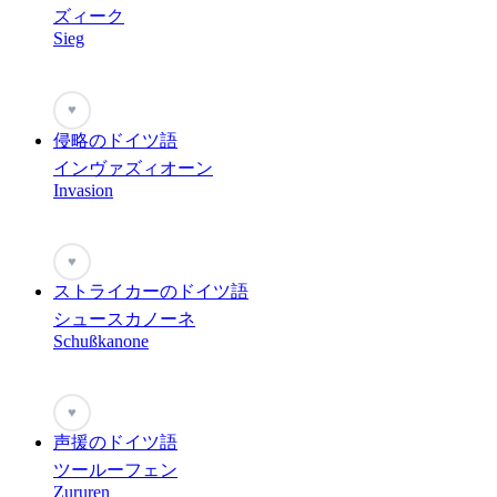
ズィーク
Sieg
♥
侵略のドイツ語
インヴァズィオーン
Invasion
♥
ストライカーのドイツ語
シュースカノーネ
Schußkanone
♥
声援のドイツ語
ツールーフェン
Zururen