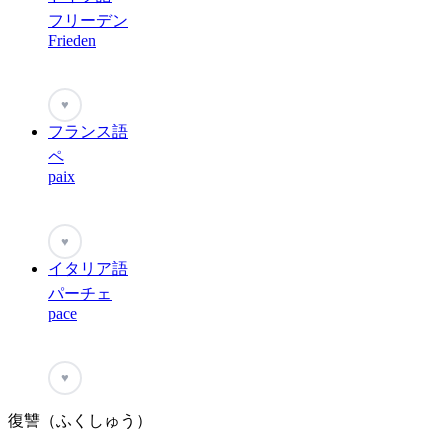
フリーデン
Frieden
♥
フランス語
ペ
paix
♥
イタリア語
パーチェ
pace
♥
復讐（ふくしゅう）