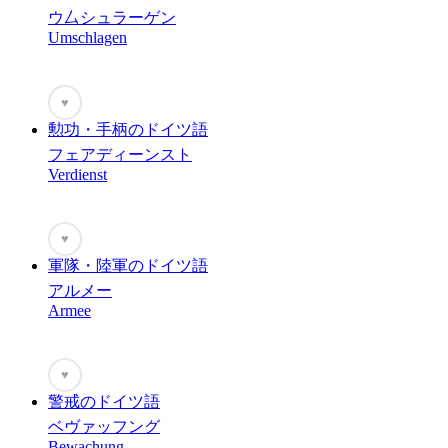
ウ厶シュラーゲン
Umschlagen
♥
勲功・手柄のドイツ語
フェアディーンスト
Verdienst
♥
軍隊・陸軍のドイツ語
アルメー
Armee
♥
警戒のドイツ語
ベヴァッフング
Bewachung