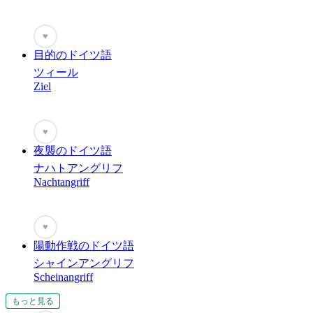
♥
目的のドイツ語
ツィール
Ziel
♥
夜襲のドイツ語
ナハトアングリフ
Nachtangriff
♥
陽動作戦のドイツ語
シャインアングリフ
Scheinangriff
もっと見る
もっと見る
もっと見る
もっと見る
もっと見る
もっと見る