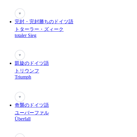
♥
完封・完封勝ちのドイツ語
トターラー・ズィーク
totaler Sieg
♥
凱旋のドイツ語
トリウンフ
Triumph
♥
奇襲のドイツ語
ユーバーファル
Überfall