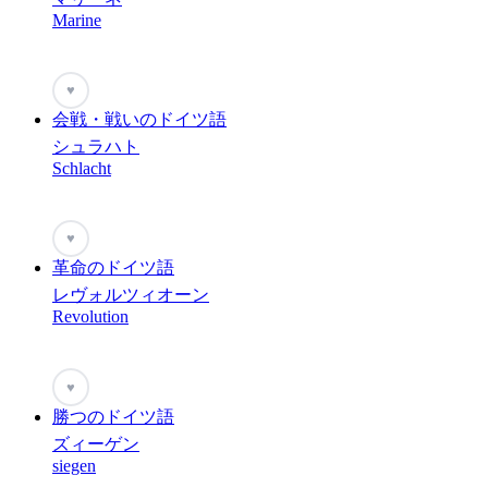
Marine
♥
会戦・戦いのドイツ語
シュラハト
Schlacht
♥
革命のドイツ語
レヴォルツィオーン
Revolution
♥
勝つのドイツ語
ズィーゲン
siegen