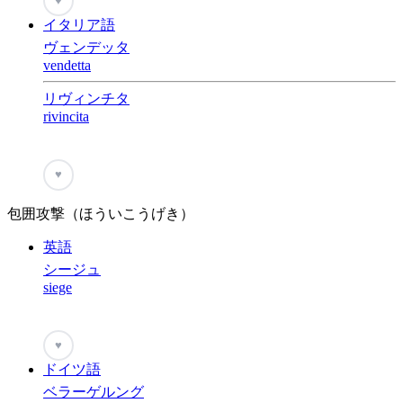
♥
イタリア語
ヴェンデッタ
vendetta
リヴィンチタ
rivincita
♥
包囲攻撃（ほういこうげき）
英語
シージュ
siege
♥
ドイツ語
ベラーゲルング