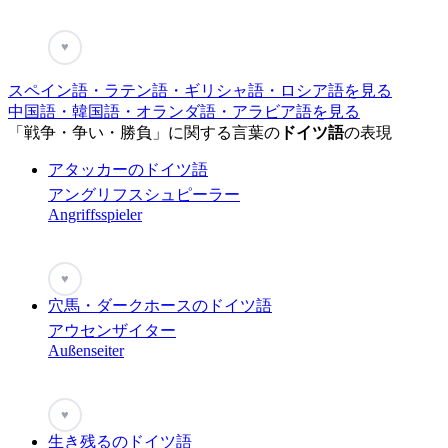
♥
スペイン語・ラテン語・ギリシャ語・ロシア語を見る
中国語・韓国語・オランダ語・アラビア語を見る
「戦争・争い・勝負」に関する言葉の
ドイツ語
の表現
アタッカーのドイツ語
アングリフスシュピーラー
Angriffsspieler
♥
穴馬・ダークホースのドイツ語
アウセンザイター
Außenseiter
♥
生き残るのドイツ語