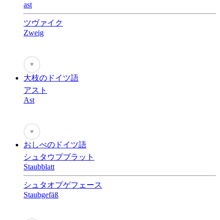
ast
ツヴァイク
Zweig
♥
大枝のドイツ語
アスト
Ast
♥
おしべのドイツ語
シュタウプブラット
Staubblatt
シュタオプゲフェース
Staubgefäß