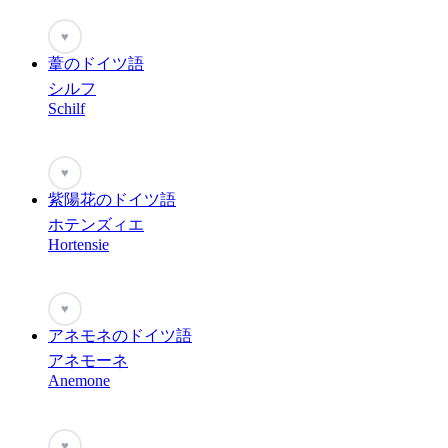
♥
葦のドイツ語
シルフ
Schilf
♥
紫陽花のドイツ語
ホテンズィエ
Hortensie
♥
アネモネのドイツ語
アネモーネ
Anemone
♥