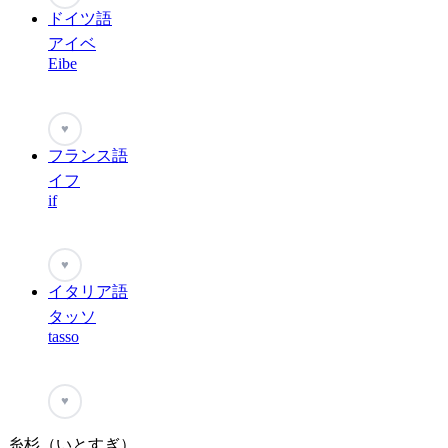
ドイツ語
アイベ
Eibe
♥
フランス語
イフ
if
♥
イタリア語
タッソ
tasso
♥
糸杉（いとすぎ）