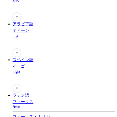
♥
アラビア語
ティーン
تين
♥
スペイン語
イーゴ
higo
♥
ラテン語
フィークス
ficus
フィークス・カリカ