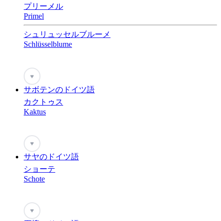
プリーメル
Primel
シュリュッセルブルーメ
Schlüsselblume
♥
サボテンのドイツ語
カクトゥス
Kaktus
♥
サヤのドイツ語
ショーテ
Schote
♥