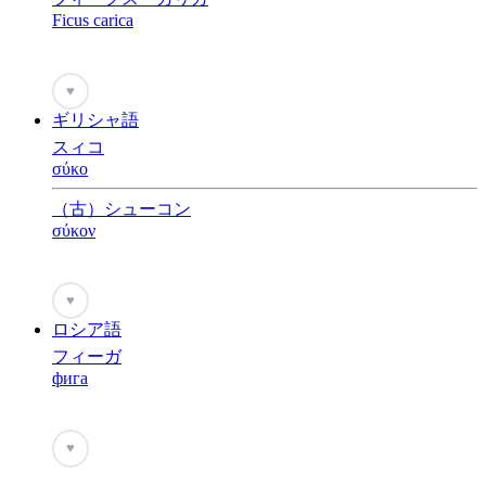
Ficus carica
♥
ギリシャ語
スィコ
σύκο
（古）シューコン
σύκον
♥
ロシア語
フィーガ
фига
♥