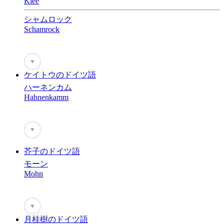
Klee
シャムロック
Schamrock
♥
ケイトウのドイツ語
ハーネンカム
Hahnenkamm
♥
芥子のドイツ語
モーン
Mohn
♥
月桂樹のドイツ語