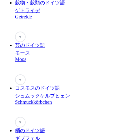
穀物・穀類のドイツ語
ゲトライデ
Getreide
♥
苔のドイツ語
モース
Moos
♥
コスモスのドイツ語
シュムックケルプヒェン
Schmuckkörbchen
♥
梢のドイツ語
ギプフェル