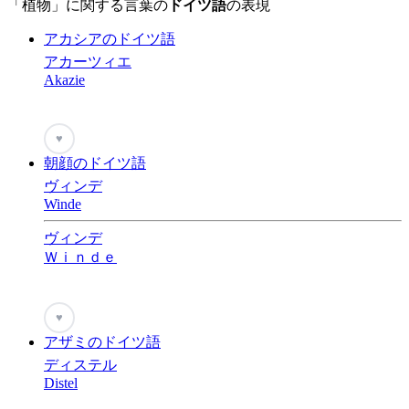
「植物」に関する言葉の
ドイツ語
の表現
アカシアのドイツ語
アカーツィエ
Akazie
♥
朝顔のドイツ語
ヴィンデ
Winde
ヴィンデ
Ｗｉｎｄｅ
♥
アザミのドイツ語
ディステル
Distel