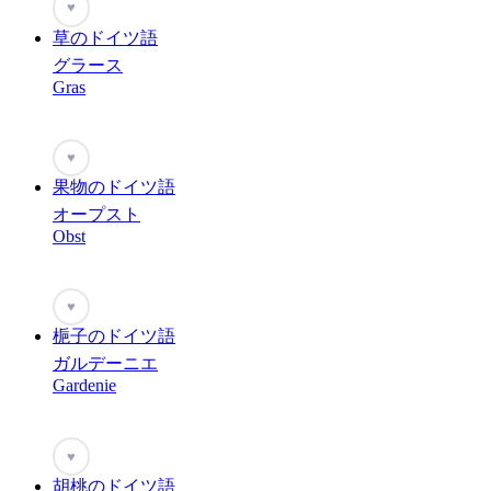
♥
草のドイツ語
グラース
Gras
♥
果物のドイツ語
オープスト
Obst
♥
梔子のドイツ語
ガルデーニエ
Gardenie
♥
胡桃のドイツ語