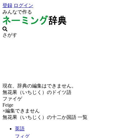
登録
ログイン
みんなで作る
さがす
現在、辞典の編集はできません。
無花果（いちじく）のドイツ語
ファイゲ
Feige
×編集できません
無花果（いちじく）の十二か国語 一覧
英語
フィグ