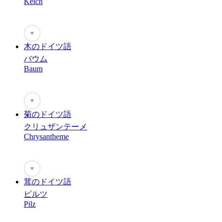
Kelch
♥
木のドイツ語
バウム
Baum
♥
菊のドイツ語
クリュザンテーメ
Chrysantheme
♥
茸のドイツ語
ピルツ
Pilz