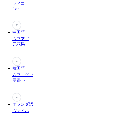
フィコ
fico
♥
中国語
ウフアゴ
无花果
♥
韓国語
ムファグァ
무화과
♥
オランダ語
ヴァイハ
vijg