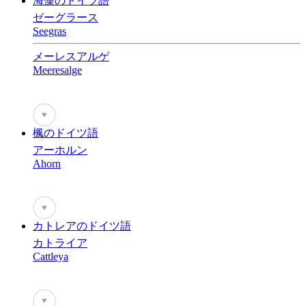
海藻のドイツ語
ゼーグラース
Seegras
メーレスアルゲ
Meeresalge
♥
楓のドイツ語
アーホルン
Ahorn
♥
カトレアのドイツ語
カトライア
Cattleya
♥