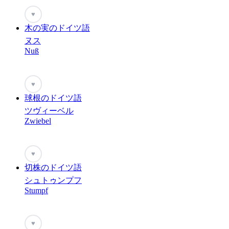
♥
木の実のドイツ語
ヌス
Nuß
♥
球根のドイツ語
ツヴィーベル
Zwiebel
♥
切株のドイツ語
シュトゥンプフ
Stumpf
♥