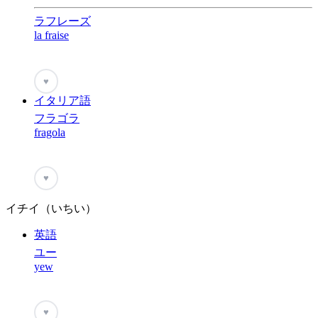
ラフレーズ
la fraise
♥
イタリア語
フラゴラ
fragola
♥
イチイ（いちい）
英語
ユー
yew
♥