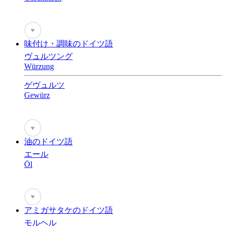
♥
味付け・調味のドイツ語
ヴュルツング
Würzung
ゲヴュルツ
Gewürz
♥
油のドイツ語
エール
Öl
♥
アミガサタケのドイツ語
モルヘル