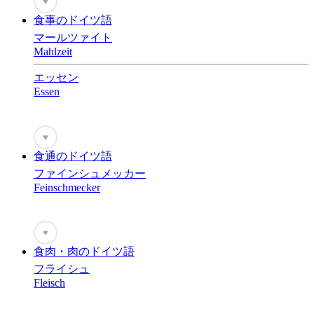
♥
食事のドイツ語
マールツァイト
Mahlzeit
エッセン
Essen
♥
食通のドイツ語
ファインシュメッカー
Feinschmecker
♥
食肉・肉のドイツ語
フライシュ
Fleisch