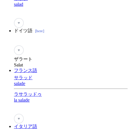
salad
♥
ドイツ語
[here]
♥
ザラート
Salat
フランス語
サラッド
salade
ラサラッドゥ
la salade
♥
イタリア語