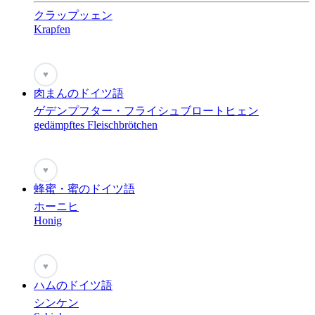
クラップッェン
Krapfen
♥
肉まんのドイツ語
ゲデンプフター・フライシュブロートヒェン
gedämpftes Fleischbrötchen
♥
蜂蜜・蜜のドイツ語
ホーニヒ
Honig
♥
ハムのドイツ語
シンケン