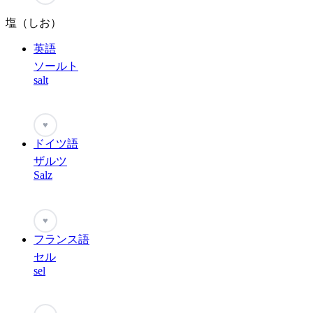
塩（しお）
英語
ソールト
salt
♥
ドイツ語
ザルツ
Salz
♥
フランス語
セル
sel