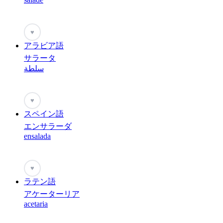
♥
アラビア語
サラータ
سلطة
♥
スペイン語
エンサラーダ
ensalada
♥
ラテン語
アケーターリア
acetaria