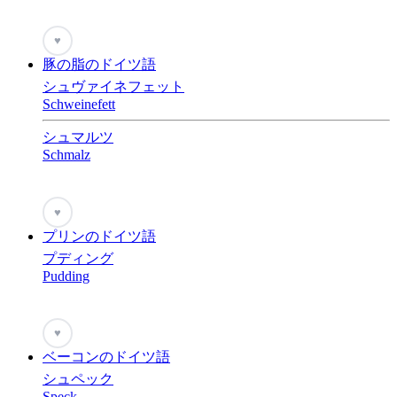
♥
豚の脂のドイツ語
シュヴァイネフェット
Schweinefett
シュマルツ
Schmalz
♥
プリンのドイツ語
プディング
Pudding
♥
ベーコンのドイツ語
シュペック
Speck