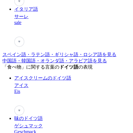
♥
イタリア語
サーレ
sale
♥
スペイン語・ラテン語・ギリシャ語・ロシア語を見る
中国語・韓国語・オランダ語・アラビア語を見る
「食べ物」に関する言葉の
ドイツ語
の表現
アイスクリームのドイツ語
アイス
Eis
♥
味のドイツ語
ゲシュマック
Geschmack