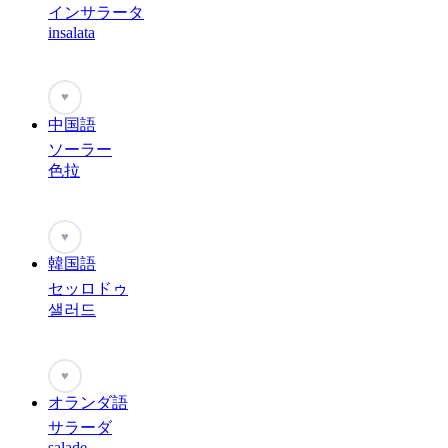
インサラータ
insalata
♥
中国語
ソーラー
色拉
♥
韓国語
セッロドゥ
샐러드
♥
オランダ語
サラーダ
salade