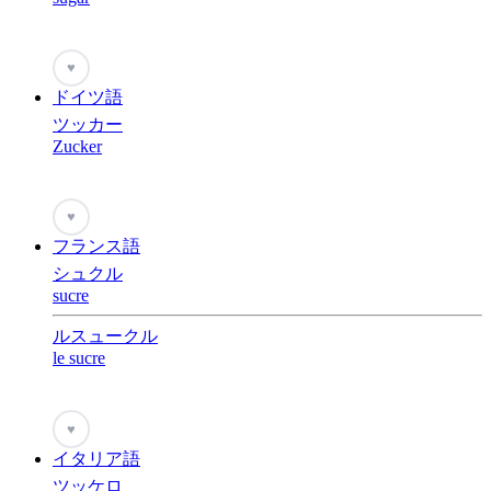
♥
ドイツ語
ツッカー
Zucker
♥
フランス語
シュクル
sucre
ルスュークル
le sucre
♥
イタリア語
ツッケロ