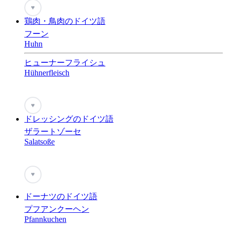
♥
鶏肉・鳥肉のドイツ語
フーン
Huhn
ヒューナーフライシュ
Hühnerfleisch
♥
ドレッシングのドイツ語
ザラートゾーセ
Salatsoße
♥
ドーナツのドイツ語
プフアンクーヘン
Pfannkuchen