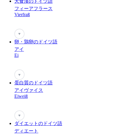
大食漢のドイツ語
フィーアフラース
Vierfraß
♥
卵・鶏卵のドイツ語
アイ
Ei
♥
蛋白質のドイツ語
アイヴァイス
Eiweiß
♥
ダイエットのドイツ語
ディエート