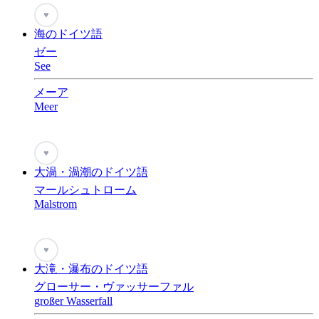
♥
海のドイツ語
ゼー
See
メーア
Meer
♥
大渦・渦潮のドイツ語
マールシュトローム
Malstrom
♥
大滝・瀑布のドイツ語
グローサー・ヴァッサーファル
großer Wasserfall