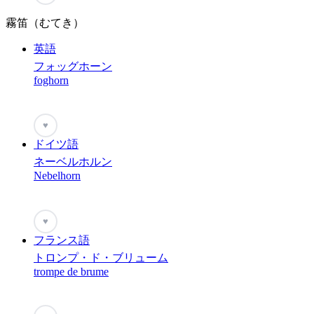
霧笛（むてき）
英語
フォッグホーン
foghorn
♥
ドイツ語
ネーベルホルン
Nebelhorn
♥
フランス語
トロンプ・ド・ブリューム
trompe de brume