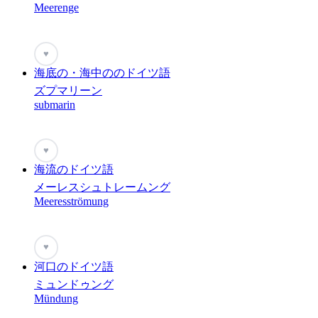
Meerenge
♥
海底の・海中ののドイツ語
ズプマリーン
submarin
♥
海流のドイツ語
メーレスシュトレームング
Meeresströmung
♥
河口のドイツ語
ミュンドゥング
Mündung