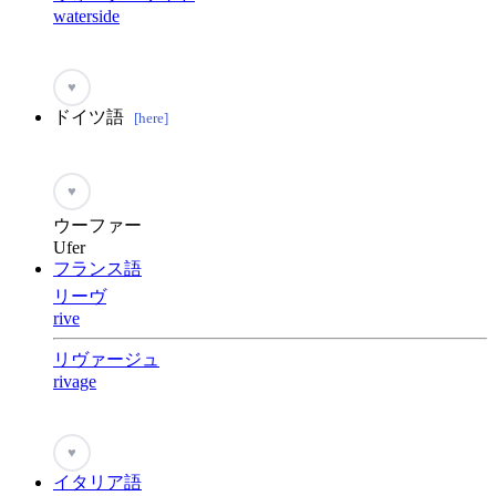
waterside
♥
ドイツ語
[here]
♥
ウーファー
Ufer
フランス語
リーヴ
rive
リヴァージュ
rivage
♥
イタリア語