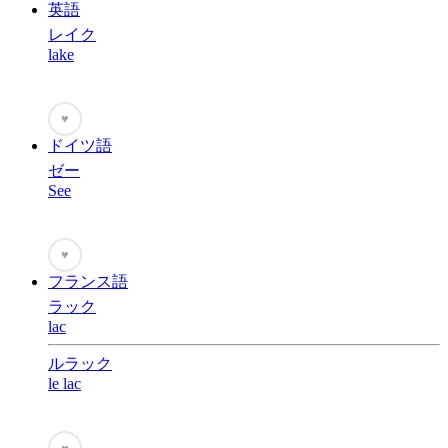
英語
レイク
lake
♥
ドイツ語
ゼー
See
♥
フランス語
ラック
lac
ルラック
le lac