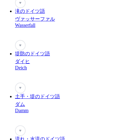
♥
滝のドイツ語
ヴァッサーファル
Wasserfall
♥
堤防のドイツ語
ダイヒ
Deich
♥
土手・堤のドイツ語
ダム
Damm
♥
流れ・水流のドイツ語