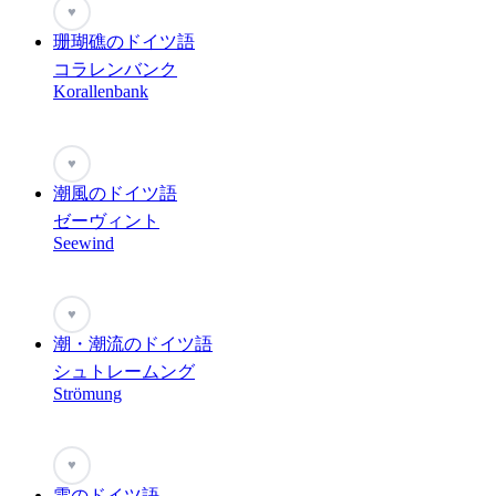
♥
珊瑚礁のドイツ語
コラレンバンク
Korallenbank
♥
潮風のドイツ語
ゼーヴィント
Seewind
♥
潮・潮流のドイツ語
シュトレームング
Strömung
♥
雫のドイツ語