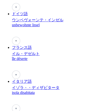
♥
ドイツ語
ウンベヴォーンテ・インゼル
unbewohnte Insel
♥
フランス語
イル・デゼルト
île déserte
♥
イタリア語
イゾラ・・ディザビタータ
isola disabitata
♥