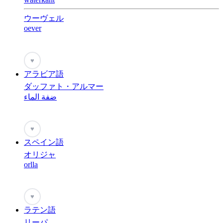
ウーヴェル
oever
♥
アラビア語
ダッファト・アルマー
ضفة الماء
♥
スペイン語
オリジャ
orlla
♥
ラテン語
リーパ