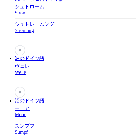
シュトローム
Strom
シュトレームング
Strömung
♥
波のドイツ語
ヴェレ
Welle
♥
沼のドイツ語
モーア
Moor
ズンプフ
Sumpf