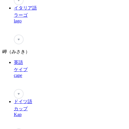
♥
イタリア語
ラーゴ
lago
♥
岬（みさき）
英語
ケイプ
cape
♥
ドイツ語
カップ
Kap