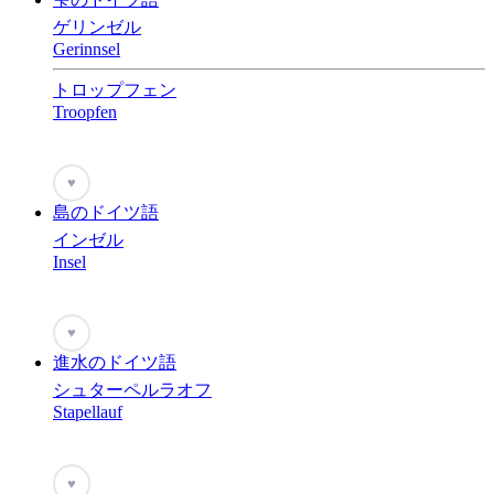
ゲリンゼル
Gerinnsel
トロップフェン
Troopfen
♥
島のドイツ語
インゼル
Insel
♥
進水のドイツ語
シュターペルラオフ
Stapellauf
♥