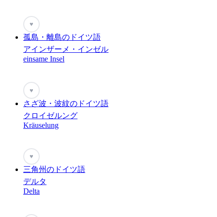
♥
孤島・離島のドイツ語
アインザーメ・インゼル
einsame Insel
♥
さざ波・波紋のドイツ語
クロイゼルング
Kräuselung
♥
三角州のドイツ語
デルタ
Delta