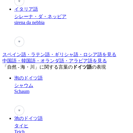
♥
イタリア語
シレーナ・ダ・ネッビア
sirena da nebbia
♥
スペイン語・ラテン語・ギリシャ語・ロシア語を見る
中国語・韓国語・オランダ語・アラビア語を見る
「自然 - 海・川」に関する言葉の
ドイツ語
の表現
泡のドイツ語
シャウム
Schaum
♥
池のドイツ語
タイヒ
Teich