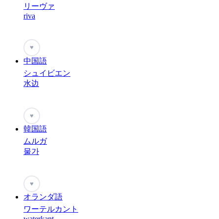
リーヴァ
riva
♥
中国語
シュイビエン
水边
♥
韓国語
ムルガ
물가
♥
オランダ語
ワーテルカント
waterkant