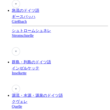
♥
急流のドイツ語
ギースバッハ
Gießbach
シュトロームシュネレ
Stromschnelle
♥
群島・列島のドイツ語
インゼルケッテ
Inselkette
♥
源流・水源・源泉のドイツ語
クヴェレ
Quelle