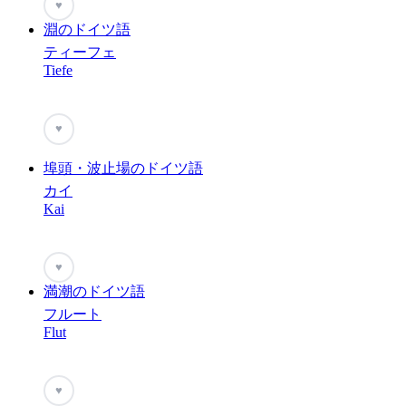
♥
淵のドイツ語
ティーフェ
Tiefe
♥
埠頭・波止場のドイツ語
カイ
Kai
♥
満潮のドイツ語
フルート
Flut
♥