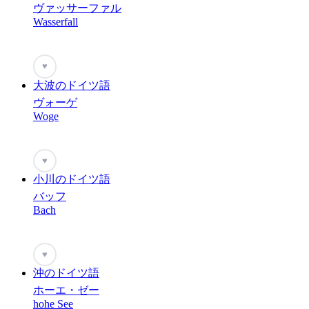
ヴァッサーファル
Wasserfall
♥
大波のドイツ語
ヴォーゲ
Woge
♥
小川のドイツ語
バッフ
Bach
♥
沖のドイツ語
ホーエ・ゼー
hohe See