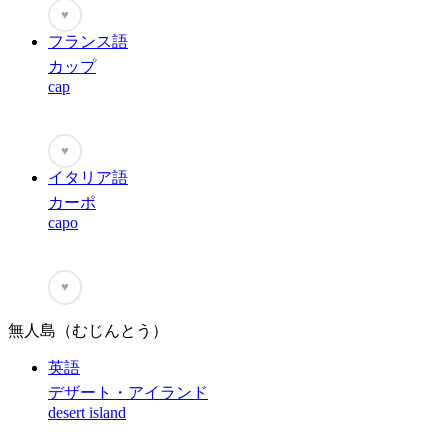
♥
フランス語
カップ
cap
♥
イタリア語
カーポ
capo
♥
無人島（むじんとう）
英語
デザート・アイランド
desert island