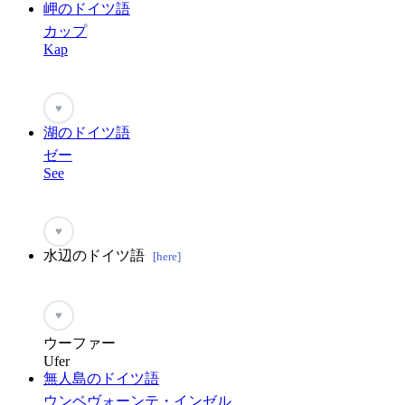
岬のドイツ語
カップ
Kap
♥
湖のドイツ語
ゼー
See
♥
水辺のドイツ語
[here]
♥
ウーファー
Ufer
無人島のドイツ語
ウンベヴォーンテ・インゼル