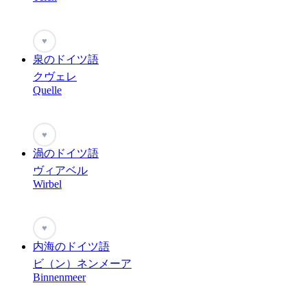
♥
泉のドイツ語
クヴェレ
Quelle
♥
渦のドイツ語
ヴィアベル
Wirbel
♥
内海のドイツ語
ビ（ン）ネンメーア
Binnenmeer