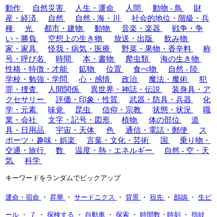
動作
自然災害
人生・運命
人間
動物 - 鳥
財
産・経済
自然
自然 - 海・川
社会的地位・階級・兵
種
光
都市・建物
動物
音楽・楽器
戦争・争
い・勝負
空想上の生き物
放送・出版
飲み物
家・家具
怪我・病気・医療
野菜・果物・香辛料
称
号・呼び名
時間
本・書物
爬虫類
海の生き物
性格・特徴・才能
鉱物
位置
食べ物
自然 - 陸
学校・勉強・学問
心・感情
政治
魔法・魔術
犯
罪・捜査
人間関係
異世界・神話・伝説
装身具・ア
クセサリー
評価・印象・性質
武器・防具・兵器
化
学・元素
味覚
昆虫
信仰・宗教
状態・状況
職
業・会社
文字・記号・図形
植物
体の部位
道
具・日用品
宇宙・天体
色
通信・電話・郵便
ス
ポーツ・趣味・娯楽
言葉・文化・芸術
国
乗り物・
交通・旅行
数
温度・熱・エネルギー
自然 - 空・天
気
科学
キーワードをランダムでピックアップ
運命・宿命
・
昇華
・
サードニクス
・
背景
・
祖先
・
鷓鴣
・
生ビ
ール
・
７
・
探検する
・
自動車
・
探索
・
時間数・時刻
・
指紋