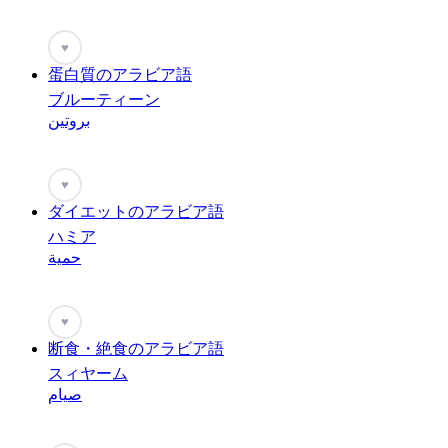
♥
蛋白質のアラビア語
ブルーティーン
بروتين
♥
ダイエットのアラビア語
ハミア
حمية
♥
断食・絶食のアラビア語
スィヤーム
صيام