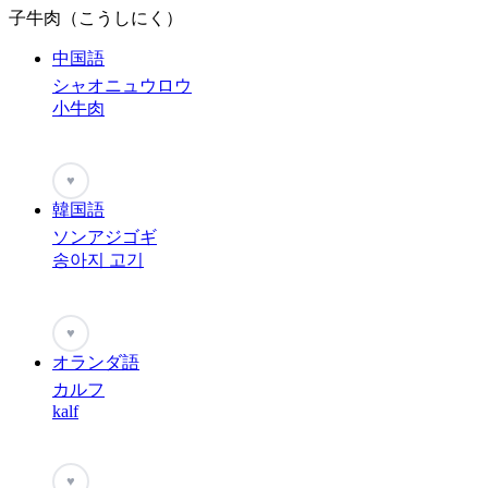
子牛肉（こうしにく）
中国語
シャオニュウロウ
小牛肉
♥
韓国語
ソンアジゴギ
송아지 고기
♥
オランダ語
カルフ
kalf
♥