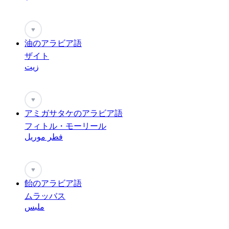
♥
油のアラビア語
ザイト
زيت
♥
アミガサタケのアラビア語
フィトル・モーリール
فطر موريل
♥
飴のアラビア語
ムラッバス
ملبس