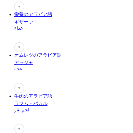
♥
栄養のアラビア語
ギザーァ
غذاء
♥
オムレツのアラビア語
アッジャ
عجة
♥
牛肉のアラビア語
ラフム・バカル
لحم بقر
♥