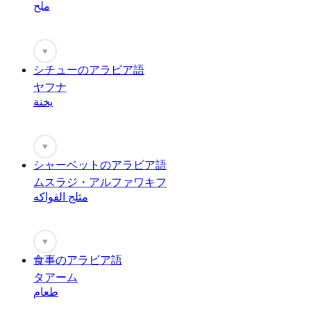
ملح
♥
シチューのアラビア語
ヤフナ
يخنة
♥
シャーベットのアラビア語
ムスラジ・アルファワキフ
مثلج الفواكه
♥
食事のアラビア語
タアーム
طعام