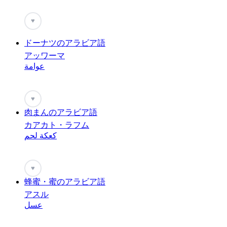
♥
ドーナツのアラビア語
アッワーマ
عوامة
♥
肉まんのアラビア語
カアカト・ラフム
كعكة لحم
♥
蜂蜜・蜜のアラビア語
アスル
عسل