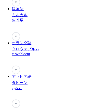
♥
韓国語
ミルカル
밀가루
♥
オランダ語
タロウェブルム
tarwebloem
♥
アラビア語
タヒーン
طحين
♥