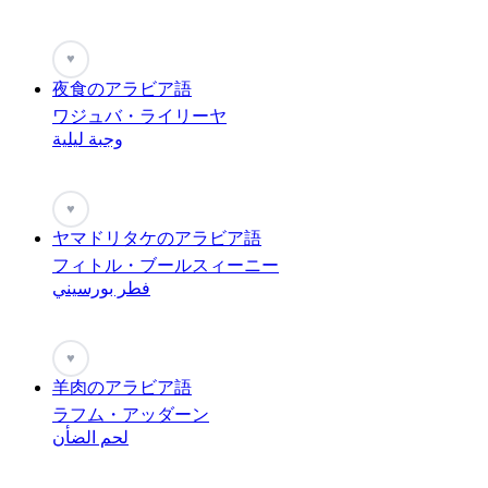
♥
夜食のアラビア語
ワジュバ・ライリーヤ
وجبة ليلية
♥
ヤマドリタケのアラビア語
フィトル・ブールスィーニー
فطر بورسيني
♥
羊肉のアラビア語
ラフム・アッダーン
لحم الضأن