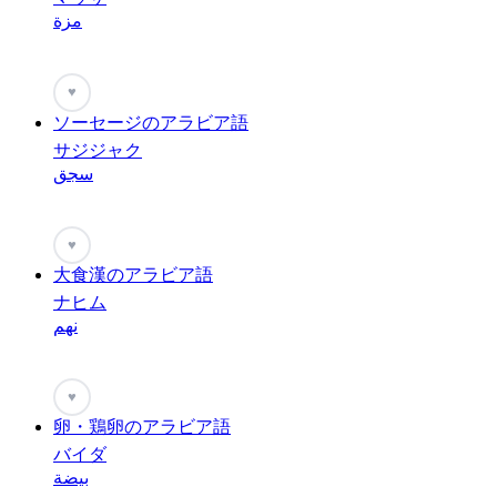
مزة
♥
ソーセージのアラビア語
サジジャク
سجق
♥
大食漢のアラビア語
ナヒム
نهم
♥
卵・鶏卵のアラビア語
バイダ
بيضة