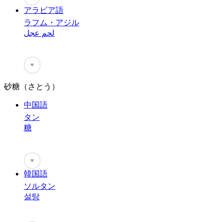
アラビア語
ラフム・アジル
لحم عجل
♥
砂糖（さとう）
中国語
タン
糖
♥
韓国語
ソルタン
설탕