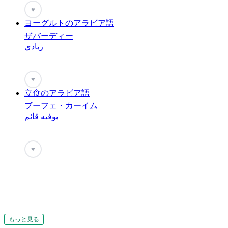
♥
ヨーグルトのアラビア語
ザバーディー
زبادي
♥
立食のアラビア語
ブーフェ・カーイム
بوفيه قائم
♥
もっと見る
もっと見る
もっと見る
もっと見る
もっと見る