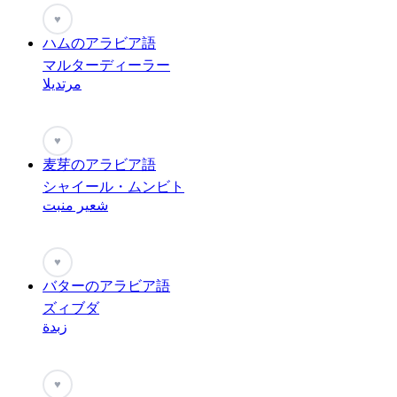
♥
ハムのアラビア語
マルターディーラー
مرتديلا
♥
麦芽のアラビア語
シャイール・ムンビト
شعير منبت
♥
バターのアラビア語
ズィブダ
زبدة
♥