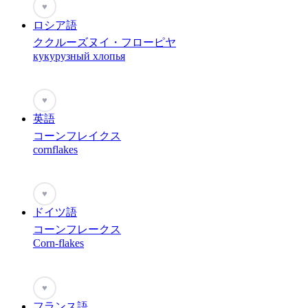
♥
ロシア語
ククルーズヌイ・フローピヤ
кукурузный хлопья
♥
英語
コーンフレイクス
cornflakes
♥
ドイツ語
コーンフレークス
Corn-flakes
♥
フランス語