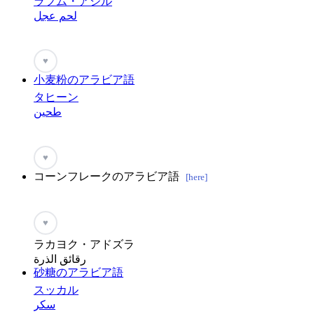
ラフム・アジル
لحم عجل
♥
小麦粉のアラビア語
タヒーン
طحين
♥
コーンフレークのアラビア語
[here]
♥
ラカヨク・アドズラ
رقائق الذرة
砂糖のアラビア語
スッカル
سكر