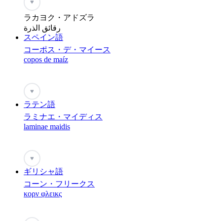
♥
ラカヨク・アドズラ
رقائق الذرة
スペイン語
コーポス・デ・マイース
copos de maíz
♥
ラテン語
ラミナエ・マイディス
laminae maidis
♥
ギリシャ語
コーン・フリークス
κορν φλεικς