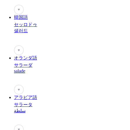
♥
韓国語
セッロドゥ
샐러드
♥
オランダ語
サラーダ
salade
♥
アラビア語
サラータ
سلطة
♥