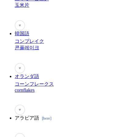
玉米片
♥
韓国語
コンプレイク
콘플레이크
♥
オランダ語
コーンフレークス
cornflakes
♥
アラビア語
[here]